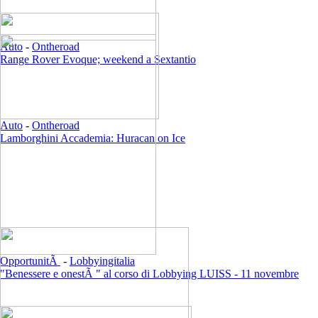
Auto
-
Ontheroad
Range Rover Evoque; weekend a Sextantio
Auto
-
Ontheroad
Lamborghini Accademia: Huracan on Ice
OpportunitÃ
-
Lobbyingitalia
"Benessere e onestÃ " al corso di Lobbying LUISS - 11 novembre