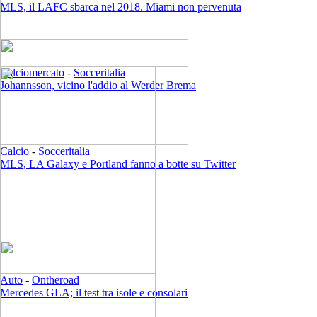
MLS, il LAFC sbarca nel 2018. Miami non pervenuta
Calciomercato
-
Socceritalia
Johannsson, vicino l'addio al Werder Brema
Calcio
-
Socceritalia
MLS, LA Galaxy e Portland fanno a botte su Twitter
Auto
-
Ontheroad
Mercedes GLA; il test tra isole e consolari