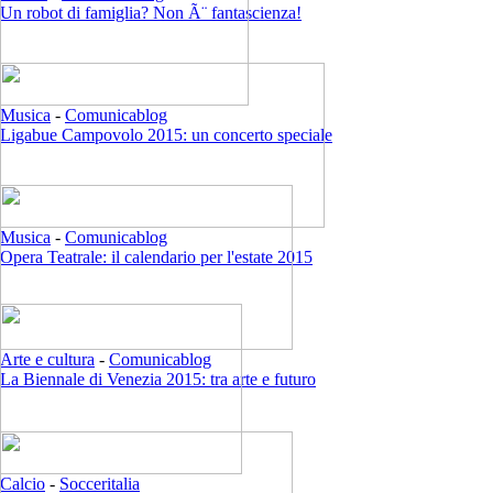
Un robot di famiglia? Non Ã¨ fantascienza!
Musica
-
Comunicablog
Ligabue Campovolo 2015: un concerto speciale
Musica
-
Comunicablog
Opera Teatrale: il calendario per l'estate 2015
Arte e cultura
-
Comunicablog
La Biennale di Venezia 2015: tra arte e futuro
Calcio
-
Socceritalia