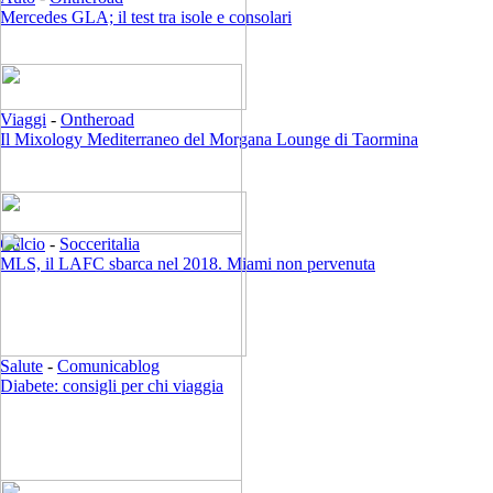
Mercedes GLA; il test tra isole e consolari
Viaggi
-
Ontheroad
Il Mixology Mediterraneo del Morgana Lounge di Taormina
Calcio
-
Socceritalia
MLS, il LAFC sbarca nel 2018. Miami non pervenuta
Salute
-
Comunicablog
Diabete: consigli per chi viaggia