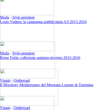
Moda
-
Style-premiere
Louis Vuitton: la campagna pubblicitaria A/I 2015-2016
Moda
-
Style-premiere
Borse Furla: collezione autunno-inverno 2015-2016
Viaggi
-
Ontheroad
Il Mixology Mediterraneo del Morgana Lounge di Taormina
Viaggi
-
Ontheroad