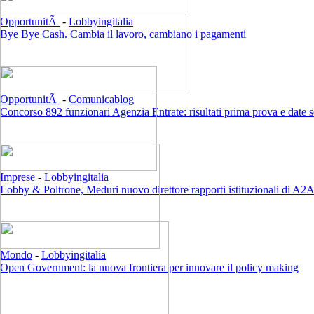
OpportunitÃ
-
Lobbyingitalia
Bye Bye Cash. Cambia il lavoro, cambiano i pagamenti
OpportunitÃ
-
Comunicablog
Concorso 892 funzionari Agenzia Entrate: risultati prima prova e date 
Imprese
-
Lobbyingitalia
Lobby & Poltrone, Meduri nuovo direttore rapporti istituzionali di A2
Mondo
-
Lobbyingitalia
Open Government: la nuova frontiera per innovare il policy making