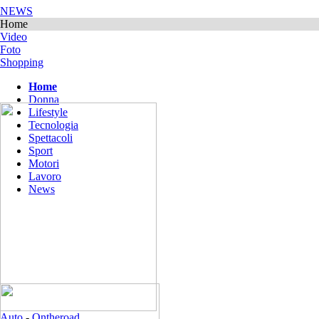
NEWS
Home
Video
Foto
Shopping
Home
Donna
Lifestyle
Tecnologia
Spettacoli
Sport
Motori
Lavoro
News
Auto
-
Ontheroad