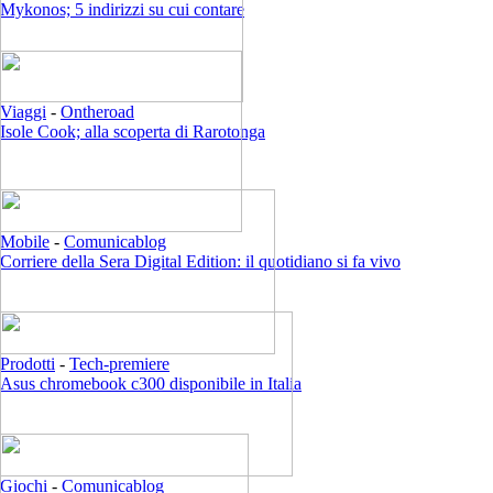
Mykonos; 5 indirizzi su cui contare
Viaggi
-
Ontheroad
Isole Cook; alla scoperta di Rarotonga
Mobile
-
Comunicablog
Corriere della Sera Digital Edition: il quotidiano si fa vivo
Prodotti
-
Tech-premiere
Asus chromebook c300 disponibile in Italia
Giochi
-
Comunicablog