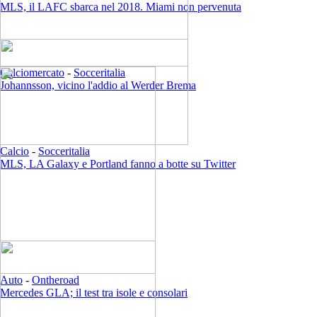
MLS, il LAFC sbarca nel 2018. Miami non pervenuta
Calciomercato
-
Socceritalia
Johannsson, vicino l'addio al Werder Brema
Calcio
-
Socceritalia
MLS, LA Galaxy e Portland fanno a botte su Twitter
Auto
-
Ontheroad
Mercedes GLA; il test tra isole e consolari