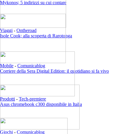
Mykonos; 5 indirizzi su cui contare
Viaggi
-
Ontheroad
Isole Cook; alla scoperta di Rarotonga
Mobile
-
Comunicablog
Corriere della Sera Digital Edition: il quotidiano si fa vivo
Prodotti
-
Tech-premiere
Asus chromebook c300 disponibile in Italia
Giochi
-
Comunicablog