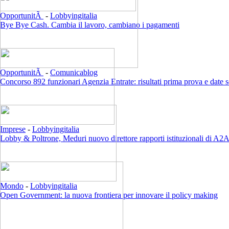
OpportunitÃ
-
Lobbyingitalia
Bye Bye Cash. Cambia il lavoro, cambiano i pagamenti
OpportunitÃ
-
Comunicablog
Concorso 892 funzionari Agenzia Entrate: risultati prima prova e date 
Imprese
-
Lobbyingitalia
Lobby & Poltrone, Meduri nuovo direttore rapporti istituzionali di A2
Mondo
-
Lobbyingitalia
Open Government: la nuova frontiera per innovare il policy making