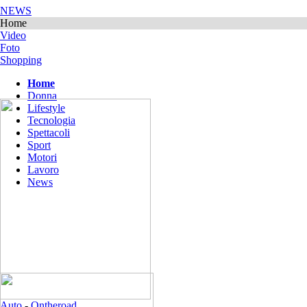
NEWS
Home
Video
Foto
Shopping
Home
Donna
Lifestyle
Tecnologia
Spettacoli
Sport
Motori
Lavoro
News
Auto
-
Ontheroad