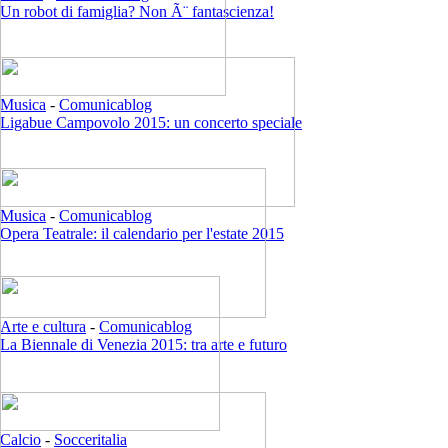
Un robot di famiglia? Non Ã¨ fantascienza!
Musica
-
Comunicablog
Ligabue Campovolo 2015: un concerto speciale
Musica
-
Comunicablog
Opera Teatrale: il calendario per l'estate 2015
Arte e cultura
-
Comunicablog
La Biennale di Venezia 2015: tra arte e futuro
Calcio
-
Socceritalia