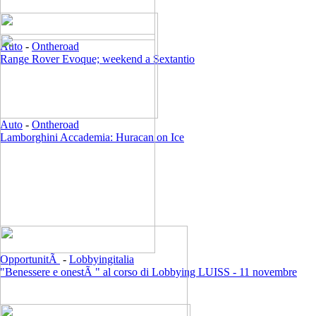
Auto
-
Ontheroad
Range Rover Evoque; weekend a Sextantio
Auto
-
Ontheroad
Lamborghini Accademia: Huracan on Ice
OpportunitÃ
-
Lobbyingitalia
"Benessere e onestÃ " al corso di Lobbying LUISS - 11 novembre