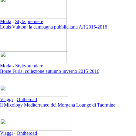
Moda
-
Style-premiere
Louis Vuitton: la campagna pubblicitaria A/I 2015-2016
Moda
-
Style-premiere
Borse Furla: collezione autunno-inverno 2015-2016
Viaggi
-
Ontheroad
Il Mixology Mediterraneo del Morgana Lounge di Taormina
Viaggi
-
Ontheroad