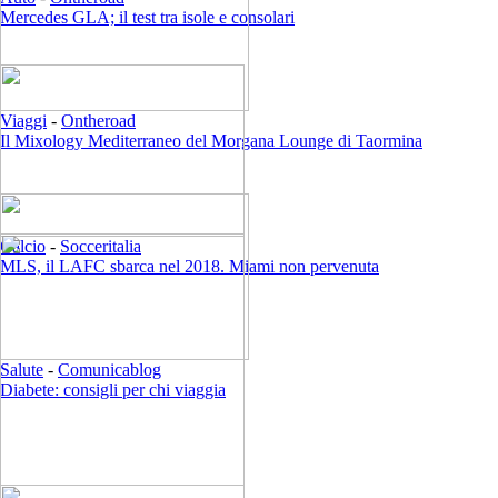
Mercedes GLA; il test tra isole e consolari
Viaggi
-
Ontheroad
Il Mixology Mediterraneo del Morgana Lounge di Taormina
Calcio
-
Socceritalia
MLS, il LAFC sbarca nel 2018. Miami non pervenuta
Salute
-
Comunicablog
Diabete: consigli per chi viaggia