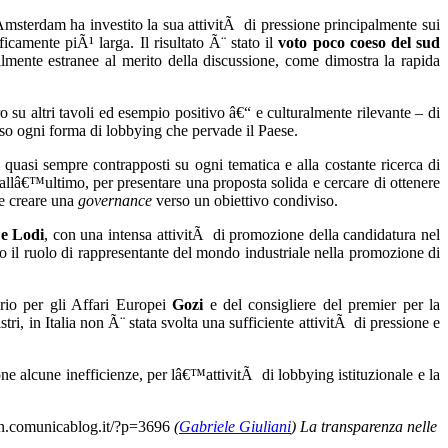
Amsterdam ha investito la sua attivitÃ di pressione principalmente sui
icamente piÃ¹ larga. Il risultato Ã¨ stato il
voto poco coeso del sud
almente estranee al merito della discussione, come dimostra la rapida
 su altri tavoli ed esempio positivo â€“ e culturalmente rilevante – di
rso ogni forma di lobbying che pervade il Paese.
, quasi sempre contrapposti su ogni tematica e alla costante ricerca di
 allâ€™ultimo, per presentare una proposta solida e cercare di ottenere
 e creare una
governance
verso un obiettivo condiviso.
 e Lodi
, con una intensa attivitÃ di promozione della candidatura nel
o il ruolo di rappresentante del mondo industriale nella promozione di
ario per gli Affari Europei
Gozi
e del consigliere del premier per la
tri, in Italia non Ã¨ stata svolta una sufficiente attivitÃ di pressione e
e alcune inefficienze, per lâ€™attivitÃ di lobbying istituzionale e la
min.comunicablog.it/?p=3696
(
Gabriele Giuliani
) La transparenza nelle