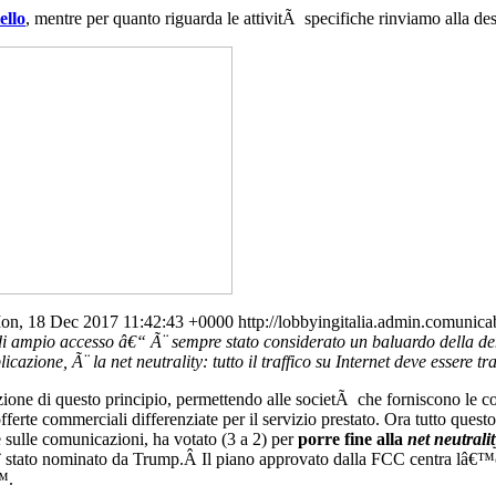
ello
, mentre per quanto riguarda le attivitÃ specifiche rinviamo alla de
on, 18 Dec 2017 11:42:43 +0000
http://lobbyingitalia.admin.comunica
di ampio accesso â€“ Ã¨ sempre stato considerato un baluardo della dem
azione, Ã¨ la net neutrality: tutto il traffico su Internet deve essere tr
tazione di questo principio, permettendo alle societÃ che forniscono le c
offerte commerciali differenziate per il servizio prestato. Ora tutto qu
e sulle comunicazioni, ha votato (3 a 2) per
porre fine alla
net neutralit
¨ stato nominato da Trump.Â Il piano approvato dalla FCC centra lâ€™ob
™.