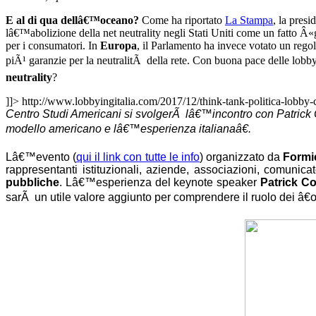
E al di qua dellâ€™oceano?
Come ha riportato
La Stampa
, la pres
lâ€™abolizione della net neutrality negli Stati Uniti come un fatto Â«
per i consumatori. In
Europa
, il Parlamento ha invece votato un rego
piÃ¹ garanzie per la neutralitÃ della rete. Con buona pace delle lobby
neutrality
?
]]>
http://www.lobbyingitalia.com/2017/12/think-tank-politica-lobby-
Centro Studi Americani si svolgerÃ lâ€™incontro con Patrick Co
modello americano e lâ€™esperienza italianaâ€.
Lâ€™evento (
qui il link con tutte le info
)
organizzato da
Formi
rappresentanti istituzionali, aziende, associazioni, comunicato
pubbliche
. Lâ€™esperienza del keynote speaker
Patrick Co
sarÃ un utile valore aggiunto per comprendere il ruolo dei â€œp