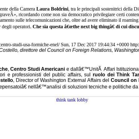
idente della Camera
Laura Boldrini
, tra le principali sostenitrici della 
graveÂ», ricordando come non sia democratico privilegiare certi contenu
lamento sulle telecomunicazioni che, oltre ad avere eliminato il roamin
 degli operatori.
Che sia questa â€œthe next big thingâ€ di cui dis
centro-studi-usa-formiche-enel/
Sun, 17 Dec 2017 19:44:34 +0000
http
stello, direttore del Council on Foreign Relations, Washington 
che
,
Centro Studi Americani
e dallâ€™UnitÃ Affari Istituzionali
ri e professionisti del public affairs, sul
ruolo dei Think Tan
stello
, Director of Washington External Affairs del
Council on 
ensatoiâ€ nellâ€™analisi di soluzioni tecniche e politiche da m