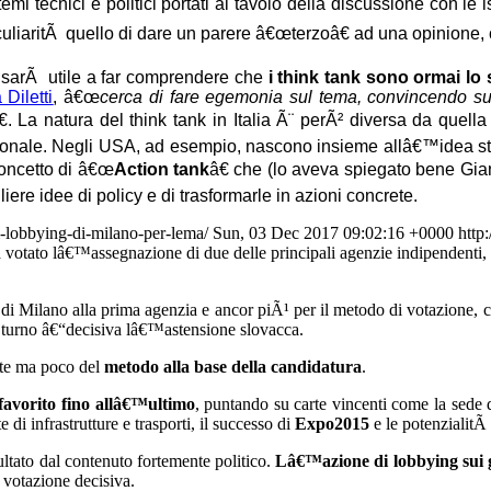
mi tecnici e politici portati al tavolo della discussione con le 
ritÃ quello di dare un parere â€œterzoâ€ ad una opinione, coinv
, sarÃ utile a far comprendere che
i think tank sono ormai l
 Diletti
, â€œ
cerca di fare egemonia sul tema, convincendo sulla
€. La natura del think tank in Italia Ã¨ perÃ² diversa da que
cisionale. Negli USA, ad esempio, nascono insieme allâ€™idea s
concetto di â€œ
Action tank
â€ che (lo aveva spiegato bene Gi
re idee di policy e di trasformarle in azioni concrete
.
di-lobbying-di-milano-per-lema/
Sun, 03 Dec 2017 09:02:16 +0000
http
otato lâ€™assegnazione di due delle principali agenzie indipendenti,
e di Milano alla prima agenzia e ancor piÃ¹ per il metodo di votazione, 
zo turno â€“decisiva lâ€™astensione slovacca.
orte ma poco del
metodo alla base della candidatura
.
 favorito fino allâ€™ultimo
, puntando su carte vincenti come la sede de
di infrastrutture e trasporti, il successo di
Expo2015
e le potenzialitÃ
ultato dal contenuto fortemente politico.
Lâ€™azione di lobbying sui g
a votazione decisiva.