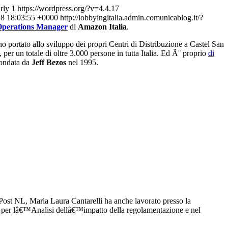
rly
1
https://wordpress.org/?v=4.4.17
18 18:03:55 +0000
http://lobbyingitalia.admin.comunicablog.it/?
 Operations Manager
di
Amazon Italia
.
o portato allo sviluppo dei propri Centri di Distribuzione a Castel San
per un totale di oltre 3.000 persone in tutta Italia. Ed Ã¨ proprio
di
fondata da
Jeff Bezos
nel 1995.
 Post NL, Maria Laura Cantarelli ha anche lavorato presso la
io per lâ€™Analisi dellâ€™impatto della regolamentazione e nel