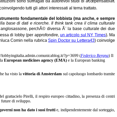
istituzioni sono suffragati da autorevoli studi di â€œpensatoiâ€
olgendo tutti gli attori interessati al tema trattato.
o strumento fondamentale del lobbista (ma anche, e sempre
 base di dati e ricerche. Il think tank crea il clima culturale
lla anglosassone, perchÃ© diversa Ã¨ la base culturale dei due
tessa di lobby (per approfondire,
un articolo sul NY Times
). Ma
anluca Comin nella rubrica
Spin Doctor su Lettera43
) coinvolge
://lobbyingitalia.admin.comunicablog.it/?p=3699
(
Federico Bergna
) Il
 la
European medicines agency (EMA)
e la European banking
che ha visto la
vittoria di Amsterdam
sul capoluogo lombardo tramite
l grattacielo Pirelli, il respiro europeo cittadino, la presenza di centri
 future di sviluppo.
overni non ha dato i suoi frutti
e, indipendentemente dal sorteggio,