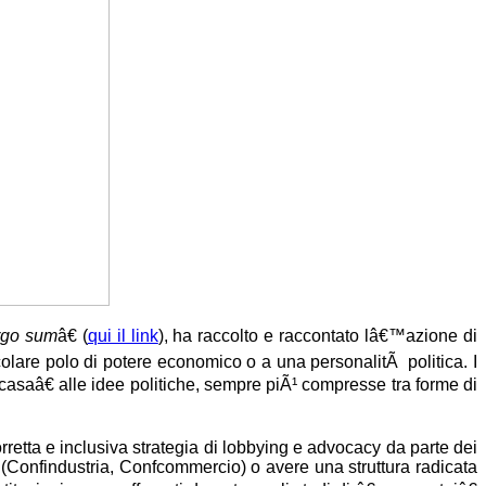
rgo sum
â€ (
qui il link
), ha raccolto e raccontato lâ€™azione di
olare polo di potere economico o a una personalitÃ politica. I
aâ€ alle idee politiche, sempre piÃ¹ compresse tra forme di
retta e inclusiva strategia di lobbying e advocacy da parte dei
a (Confindustria, Confcommercio) o avere una struttura radicata