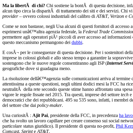
Ma la libertÃ di chi?
Chi sostiene la bontÃ di questa decisione, infa
alcun tipo circa la disparitÃ di trattamento dei siti e dei servizi. Chi
provider
– ovvero colossi industriali del calibro di
AT&T
,
Verizon
e
C
Come se non bastasse, negli Usa alcuni di questi fornitori di accesso a
esprimersi unâ€™altra agenzia federale, la
Federal Trade Commissio
permettere agli operatori piÃ¹ piccoli di aver accesso ad informazio
questo meccanismo permangono dei
dubbi
.
E cosÃ¬ per le conseguenze di questa decisione. Per i sostenitori della 
imprese in colossi globali e allo stesso tempo a garantire la sopravvi
sostengono che le nuove regole consentiranno agli ISP (
Internet Serv
geografiche dove si guadagna meno.
La risoluzione dellâ€™agenzia sulle comunicazioni arriva al termine d
attentissima a queste questioni, negli ultimi dodici mesi la FCC ha ric
neutralitÃ della rete secondo queste stime hanno affrontato una spesa to
vigore le regole fissate nel 2015. Tra questi, imprese del settore
tech
e 
democratici che dei repubblicani. 495 su 535 sono, infatti, i membri d
del settore che dai
policy-maker
.
Una curiositÃ :
Ajit Pai
, presidente della FCC, in precedenza
ha lavo
che ha svolto un lavoro capillare per creare consenso sui social netwo
particolare status giuridico). Il presidente di questa no-profit,
Phil Ker
Comcast
,
Sprint
e
AT&T
.