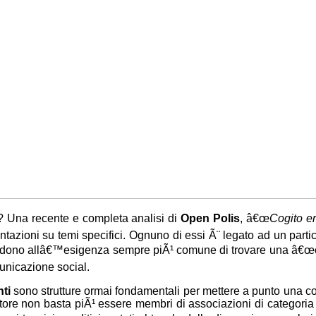
? Una recente e completa analisi di
Open Polis
, â€œ
Cogito e
tazioni su temi specifici. Ognuno di essi Ã¨ legato ad un partic
ondono allâ€™esigenza sempre piÃ¹ comune di trovare una â€œcas
unicazione social.
ti
sono strutture ormai fondamentali per mettere a punto una cor
 settore non basta piÃ¹ essere membri di associazioni di categori