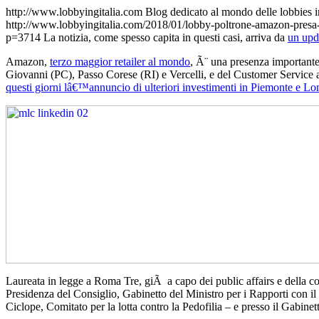
http://www.lobbyingitalia.com
Blog dedicato al mondo delle lobbies i
http://www.lobbyingitalia.com/2018/01/lobby-poltrone-amazon-presa-m
p=3714
La notizia, come spesso capita in questi casi, arriva da
un upd
Amazon,
terzo maggior retailer al mondo
, Ã¨ una presenza importante 
Giovanni (PC), Passo Corese (RI) e Vercelli, e del Customer Service a C
questi giorni lâ€™annuncio
di ulteriori investimenti
in Piemonte e Lo
Laureata in legge a Roma Tre, giÃ a capo dei public affairs e della 
Presidenza del Consiglio, Gabinetto del Ministro per i Rapporti con 
Ciclope, Comitato per la lotta contro la Pedofilia – e presso il Gabin