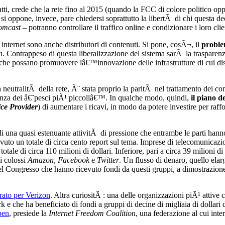
tti, crede che la rete fino al 2015 (quando la FCC di colore politico opp
 vi si oppone, invece, pare chiedersi soprattutto la libertÃ di chi questa
omcast
– potranno controllare il traffico online e condizionare i loro clie
 internet sono anche distributori di contenuti. Si pone, cosÃ¬, il
problem
n
. Contrappeso di questa liberalizzazione del sistema sarÃ la traspare
ni che possano promuovere lâ€™innovazione delle infrastrutture di cui 
neutralitÃ della rete, Ã¨ stata proprio la paritÃ nel trattamento dei cont
venza dei â€˜pesci piÃ¹ piccoliâ€™. In qualche modo, quindi,
il piano d
ice Provider
) di aumentare i ricavi, in modo da potere investire per rafforz
i una quasi estenuante attivitÃ di pressione che entrambe le parti han
evuto un totale di circa cento report sul tema. Imprese di telecomunicazi
tale di circa 110 milioni di dollari. Inferiore, pari a circa 39 milioni d
i colossi
Amazon
,
Facebook
e
Twitter
. Un flusso di denaro, quello elar
el Congresso che hanno ricevuto fondi da questi gruppi, a dimostrazione 
rato per Verizon
. Altra curiositÃ : una delle organizzazioni piÃ¹ attive 
rk e che ha beneficiato di fondi a gruppi di decine di migliaia di dollar
pen
, presiede la
Internet Freedom Coalition
, una federazione al cui int