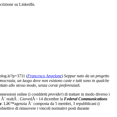
scrizione su LinkedIn.
blog.it/?p=3711
(
Francesco Angelone
)
Seppur nato da un progetto
ocrazia, un luogo dove non esistono caste e tutti sono in qualche
attato allo stesso modo, senza corsie preferenziali.
onnessioni online (i cosiddetti
provider
) di trattare in modo diverso i
esto Ã¨ realtÃ . GiovedÃ¬ 14 dicembre la
Federal Communications
y
. Lâ€™agenzia Ã¨ composta da 5 membri, 3 repubblicani (i
iettivo di rimuovere i vincoli normativi posti durante