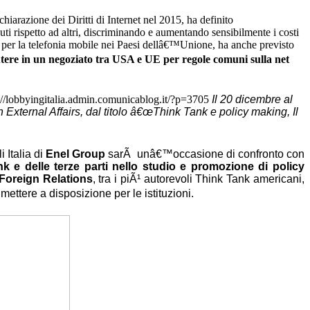
Dichiarazione dei Diritti di Internet nel 2015, ha definito
ti rispetto ad altri, discriminando e aumentando sensibilmente i costi
g per la telefonia mobile nei Paesi dellâ€™Unione, ha anche previsto
cutere in un negoziato tra USA e UE per regole comuni sulla net
://lobbyingitalia.admin.comunicablog.it/?p=3705
Il 20 dicembre al
External Affairs, dal titolo â€œThink Tank e policy making, Il
 Italia di
Enel Group
sarÃ unâ€™occasione di confronto con
k e delle terze parti nello studio e promozione di policy
Foreign Relations
, tra i piÃ¹ autorevoli Think Tank americani,
ettere a disposizione per le istituzioni.