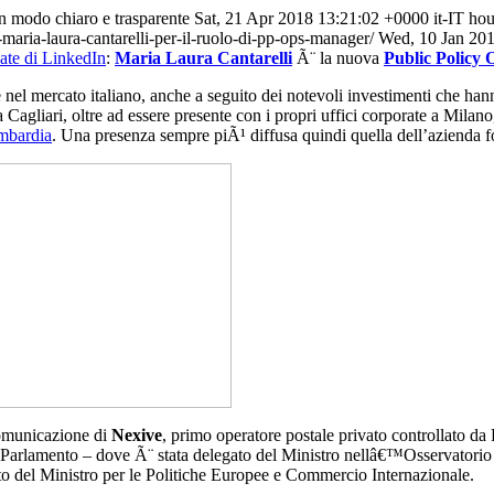
n modo chiaro e trasparente
Sat, 21 Apr 2018 13:21:02 +0000
it-IT
hou
aria-laura-cantarelli-per-il-ruolo-di-pp-ops-manager/
Wed, 10 Jan 20
ate di LinkedIn
:
Maria Laura Cantarelli
Ã¨ la nuova
Public Policy
nel mercato italiano, anche a seguito dei notevoli investimenti che hann
agliari, oltre ad essere presente con i propri uffici corporate a Milano, 
mbardia
. Una presenza sempre piÃ¹ diffusa quindi quella dell’azienda 
comunicazione di
Nexive
, primo operatore postale privato controllato da
il Parlamento – dove Ã¨ stata delegato del Ministro nellâ€™Osservator
etto del Ministro per le Politiche Europee e Commercio Internazionale.