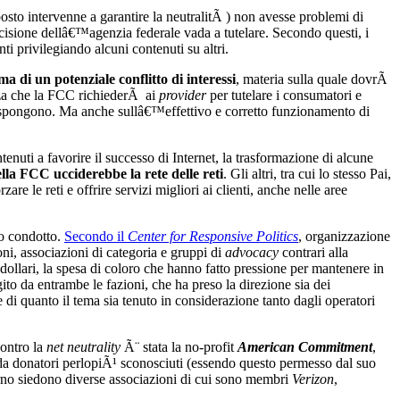
osto intervenne a garantire la neutralitÃ ) non avesse problemi di
 decisione dellâ€™agenzia federale vada a tutelare. Secondo questi, i
nti privilegiando alcuni contenuti su altri.
a di un potenziale conflitto di interessi
, materia sulla quale dovrÃ
nza che la FCC richiederÃ ai
provider
per tutelare i consumatori e
dispongono. Ma anche sullâ€™effettivo e corretto funzionamento di
enuti a favorire il successo di Internet, la trasformazione di alcune
ella FCC ucciderebbe la rete delle reti
. Gli altri, tra cui lo stesso Pai,
are le reti e offrire servizi migliori ai clienti, anche nelle aree
no condotto.
Secondo il
Center for Responsive Politics
, organizzazione
oni, associazioni di categoria e gruppi di
advocacy
contrari alla
i dollari, la spesa di coloro che hanno fatto pressione per mantenere in
gito da entrambe le fazioni, che ha preso la direzione sia dei
di quanto il tema sia tenuto in considerazione tanto dagli operatori
contro la
net neutrality
Ã¨ stata la no-profit
American Commitment
,
i da donatori perlopiÃ¹ sconosciuti (essendo questo permesso dal suo
erno siedono diverse associazioni di cui sono membri
Verizon
,