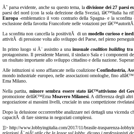
Ãˆ parsa evidente, anche su questo tema, la
divisione dei 27 paesi e
paesi del nord (con la sola defezione della Svezia), lâ€™Italia ha ri
Europa
-emblematico il voto contrario della Spagna- e la sconfitta 
esclusione della favorita Francoforte nelle votazioni per lâ€™autorit
La sconfitta non cancella la positivitÃ di un
modello curioso e ined
attivitÃ di pressione volta allo sviluppo del Paese, nel pieno persegu
In primo luogo si Ã¨ assistito a una
inusuale
coalition building
tra 
protagonismo. Il presidente Maroni, il sindaco Sala e i componenti del
un risultato importante allo sviluppo cittadino e della nazione. Superan
Alle istituzioni si sono affiancate nella coalizione
Confindustria, As
mondo industriale europeo, nelle associazioni omologhe, fino allâ€™in
Ema Milano.
Nella partita,
minore sembra essere stato lâ€™attivismo del Gove
promozione dellâ€™Ema
Moavero Milanesi
. A differenza degli altr
negoziazione ai massimi livelli, cruciale in una competizione rivelatasi
Dopo la delusione occorrerebbe analizzare nei dettagli una vicenda ch
capacitÃ di fare sistema in negoziati complessi.
]]>
http://www.lobbyingitalia.com/2017/11/brasile-trasparenza-lobby
relazioni Ã¨ piÃ¹ utile che la legge sul lobby, dicono i professionisti 