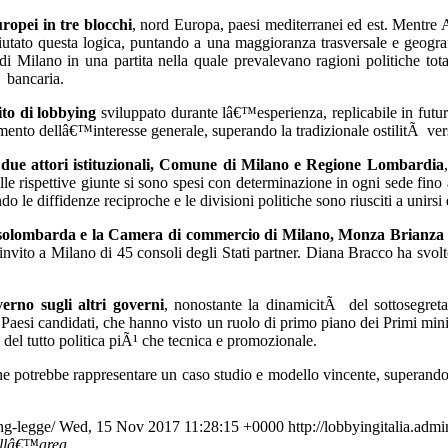
uropei in tre blocchi
, nord Europa, paesi mediterranei ed est. Mentre 
fiutato questa logica, puntando a una maggioranza trasversale e geograf
di Milano in una partita nella quale prevalevano ragioni politiche tot
Ã bancaria.
ito di lobbying
sviluppato durante lâ€™esperienza, replicabile in futuro
imento dellâ€™interesse generale, superando la tradizionale ostilitÃ ve
due attori istituzionali, Comune di Milano e Regione Lombardia
le rispettive giunte si sono spesi con determinazione in ogni sede fino
do le diffidenze reciproche e le divisioni politiche sono riusciti a unirsi
solombarda e la Camera di commercio di Milano, Monza Brianza
vito a Milano di 45 consoli degli Stati partner. Diana Bracco ha svolt
rno sugli altri governi
, nonostante la dinamicitÃ del sottosegret
i Paesi candidati, che hanno visto un ruolo di primo piano dei Primi minis
 del tutto politica piÃ¹ che tecnica e promozionale.
e potrebbe rappresentare un caso studio e modello vincente, superandon
ing-legge/
Wed, 15 Nov 2017 11:28:15 +0000
http://lobbyingitalia.ad
dellâ€™area.