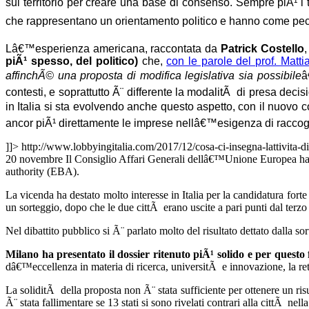
sul territorio per creare una base di consenso. Sempre piÃ¹ i te
che rappresentano un orientamento politico e hanno come peculia
Lâ€™esperienza americana, raccontata da
Patrick Costello
piÃ¹ spesso, del politico)
che,
con le parole del prof. Mattia
affinchÃ© una proposta di modifica legislativa sia possibile
â
contesti, e soprattutto Ã¨ differente la modalitÃ di presa de
in Italia si sta evolvendo anche questo aspetto, con il nuovo 
ancor piÃ¹ direttamente le imprese nellâ€™esigenza di raccoglie
]]>
http://www.lobbyingitalia.com/2017/12/cosa-ci-insegna-lattivita-
20 novembre Il Consiglio Affari Generali dellâ€™Unione Europea ha v
authority (EBA).
La vicenda ha destato molto interesse in Italia per la candidatura fort
un sorteggio, dopo che le due cittÃ erano uscite a pari punti dal ter
Nel dibattito pubblico si Ã¨ parlato molto del risultato dettato dalla s
Milano ha presentato il dossier ritenuto piÃ¹ solido e per questo
dâ€™eccellenza in materia di ricerca, universitÃ e innovazione, la rete 
La soliditÃ della proposta non Ã¨ stata sufficiente per ottenere un ris
Ã¨ stata fallimentare se 13 stati si sono rivelati contrari alla cittÃ nell