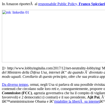
In Amazon riporterÃ al
responsabile Public Policy,
Franco Spicciari
]]>
http://www.lobbyingitalia.com/2017/12/net-neutrality-lobbying/
M
del Ministero della Difesa Usa, internet â€“ da quando Ã¨ diventato 
modo uguali. Corollario di questo principio, oltre che sua pratica applic
Da diverso tempo
, ormai, negli Usa si parlava di una possibile rivisi
contenuti che circolano sulle loro reti e, conseguentemente, proporre 
Commission
(FCC)
, agenzia governativa che ha il compito di vigilar
favorevoli) e 2 democratici (i contrari) e il suo presidente,
Ajit Pai
, Ã
lâ€™amministrazione Obama e â€˜
ristabilire la libertÃ su internet
â€