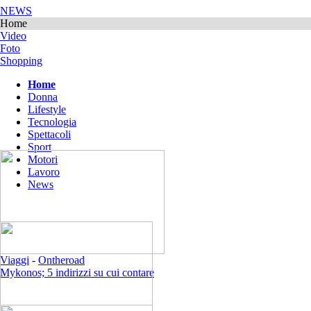
NEWS
Home
Video
Foto
Shopping
Home
Donna
Lifestyle
Tecnologia
Spettacoli
Sport
Motori
Lavoro
News
Viaggi
-
Ontheroad
Mykonos; 5 indirizzi su cui contare