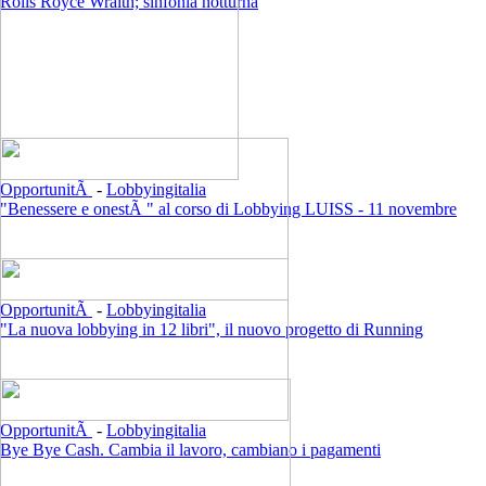
Rolls Royce Wraith; sinfonia notturna
OpportunitÃ
-
Lobbyingitalia
"Benessere e onestÃ " al corso di Lobbying LUISS - 11 novembre
OpportunitÃ
-
Lobbyingitalia
"La nuova lobbying in 12 libri", il nuovo progetto di Running
OpportunitÃ
-
Lobbyingitalia
Bye Bye Cash. Cambia il lavoro, cambiano i pagamenti