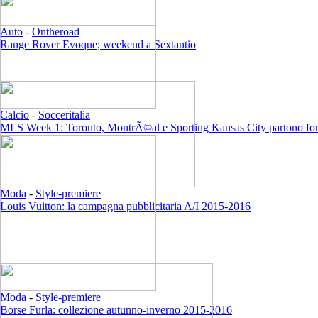
Auto
-
Ontheroad
Range Rover Evoque; weekend a Sextantio
Calcio
-
Socceritalia
MLS Week 1: Toronto, MontrÃ©al e Sporting Kansas City partono for
Moda
-
Style-premiere
Louis Vuitton: la campagna pubblicitaria A/I 2015-2016
Moda
-
Style-premiere
Borse Furla: collezione autunno-inverno 2015-2016