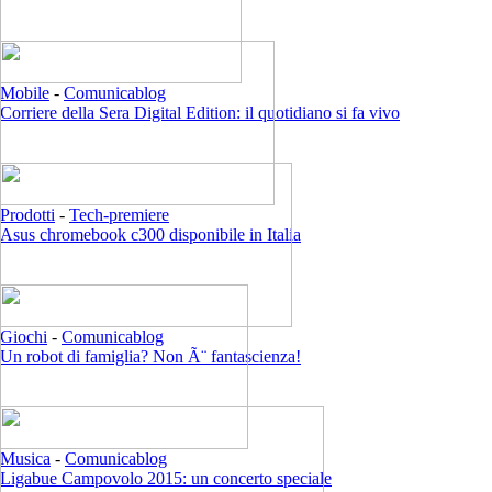
Mobile
-
Comunicablog
Corriere della Sera Digital Edition: il quotidiano si fa vivo
Prodotti
-
Tech-premiere
Asus chromebook c300 disponibile in Italia
Giochi
-
Comunicablog
Un robot di famiglia? Non Ã¨ fantascienza!
Musica
-
Comunicablog
Ligabue Campovolo 2015: un concerto speciale