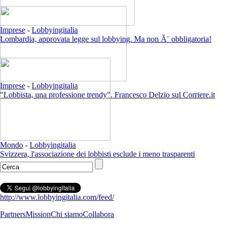
Imprese
-
Lobbyingitalia
Lombardia, approvata legge sul lobbying. Ma non Ã¨ obbligatoria!
Imprese
-
Lobbyingitalia
"Lobbista, una professione trendy". Francesco Delzio sul Corriere.it
Mondo
-
Lobbyingitalia
Svizzera, l'associazione dei lobbisti esclude i meno trasparenti
http://www.lobbyingitalia.com/feed/
Partners
Mission
Chi siamo
Collabora