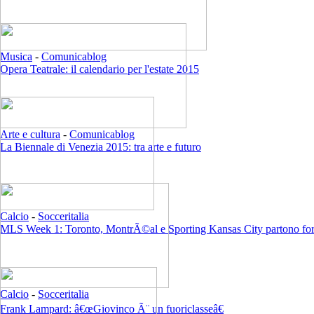
Musica
-
Comunicablog
Opera Teatrale: il calendario per l'estate 2015
Arte e cultura
-
Comunicablog
La Biennale di Venezia 2015: tra arte e futuro
Calcio
-
Socceritalia
MLS Week 1: Toronto, MontrÃ©al e Sporting Kansas City partono for
Calcio
-
Socceritalia
Frank Lampard: â€œGiovinco Ã¨ un fuoriclasseâ€