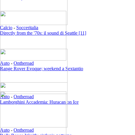
Calcio
-
Socceritalia
Directly from the '70s: il sound di Seattle [11]
Auto
-
Ontheroad
Range Rover Evoque; weekend a Sextantio
Auto
-
Ontheroad
Lamborghini Accademia: Huracan on Ice
Auto
-
Ontheroad