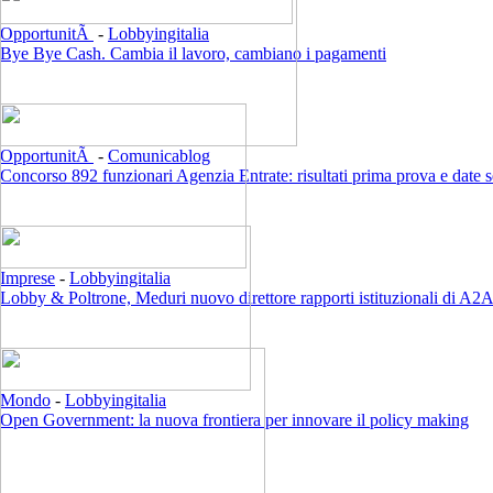
OpportunitÃ
-
Lobbyingitalia
Bye Bye Cash. Cambia il lavoro, cambiano i pagamenti
OpportunitÃ
-
Comunicablog
Concorso 892 funzionari Agenzia Entrate: risultati prima prova e date 
Imprese
-
Lobbyingitalia
Lobby & Poltrone, Meduri nuovo direttore rapporti istituzionali di A2
Mondo
-
Lobbyingitalia
Open Government: la nuova frontiera per innovare il policy making