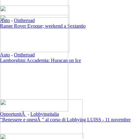
Auto
-
Ontheroad
Range Rover Evoque; weekend a Sextantio
Auto
-
Ontheroad
Lamborghini Accademia: Huracan on Ice
OpportunitÃ
-
Lobbyingitalia
"Benessere e onestÃ " al corso di Lobbying LUISS - 11 novembre