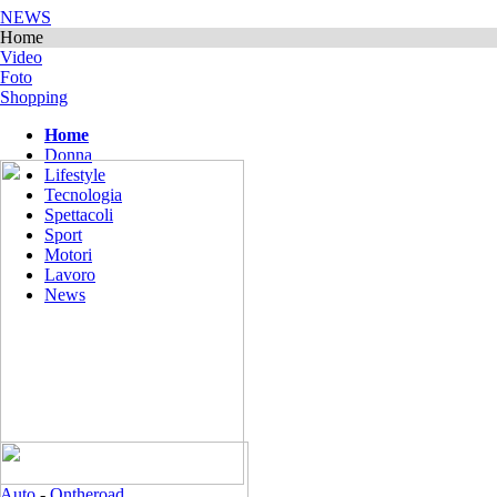
NEWS
Home
Video
Foto
Shopping
Home
Donna
Lifestyle
Tecnologia
Spettacoli
Sport
Motori
Lavoro
News
Auto
-
Ontheroad