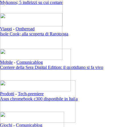
Mykonos; 5 indirizzi su cui contare
Viaggi
-
Ontheroad
Isole Cook; alla scoperta di Rarotonga
Mobile
-
Comunicablog
Corriere della Sera Digital Edition: il quotidiano si fa vivo
Prodotti
-
Tech-premiere
Asus chromebook c300 disponibile in Italia
Giochi
-
Comunicablog