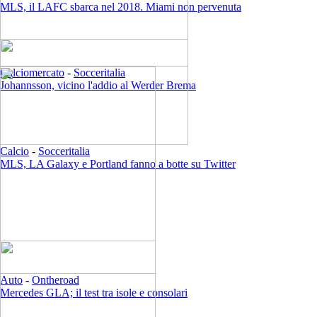
MLS, il LAFC sbarca nel 2018. Miami non pervenuta
Calciomercato
-
Socceritalia
Johannsson, vicino l'addio al Werder Brema
Calcio
-
Socceritalia
MLS, LA Galaxy e Portland fanno a botte su Twitter
Auto
-
Ontheroad
Mercedes GLA; il test tra isole e consolari