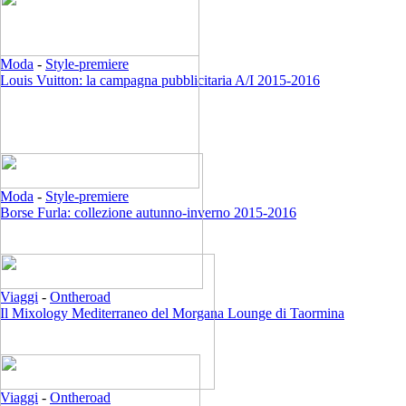
Moda
-
Style-premiere
Louis Vuitton: la campagna pubblicitaria A/I 2015-2016
Moda
-
Style-premiere
Borse Furla: collezione autunno-inverno 2015-2016
Viaggi
-
Ontheroad
Il Mixology Mediterraneo del Morgana Lounge di Taormina
Viaggi
-
Ontheroad