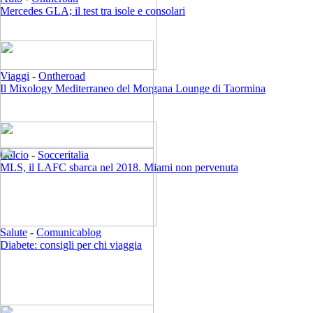
Mercedes GLA; il test tra isole e consolari
Viaggi
-
Ontheroad
Il Mixology Mediterraneo del Morgana Lounge di Taormina
Calcio
-
Socceritalia
MLS, il LAFC sbarca nel 2018. Miami non pervenuta
Salute
-
Comunicablog
Diabete: consigli per chi viaggia