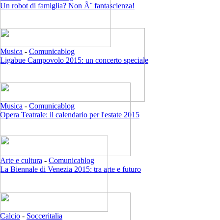
Un robot di famiglia? Non Ã¨ fantascienza!
Musica
-
Comunicablog
Ligabue Campovolo 2015: un concerto speciale
Musica
-
Comunicablog
Opera Teatrale: il calendario per l'estate 2015
Arte e cultura
-
Comunicablog
La Biennale di Venezia 2015: tra arte e futuro
Calcio
-
Socceritalia