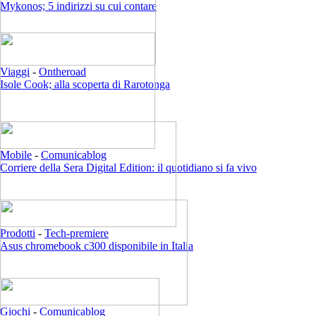
Mykonos; 5 indirizzi su cui contare
Viaggi
-
Ontheroad
Isole Cook; alla scoperta di Rarotonga
Mobile
-
Comunicablog
Corriere della Sera Digital Edition: il quotidiano si fa vivo
Prodotti
-
Tech-premiere
Asus chromebook c300 disponibile in Italia
Giochi
-
Comunicablog