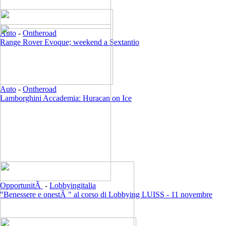
Auto
-
Ontheroad
Range Rover Evoque; weekend a Sextantio
Auto
-
Ontheroad
Lamborghini Accademia: Huracan on Ice
OpportunitÃ
-
Lobbyingitalia
"Benessere e onestÃ " al corso di Lobbying LUISS - 11 novembre