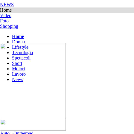
NEWS
Home
Video
Foto
Shopping
Home
Donna
Lifestyle
Tecnologia
Spettacoli
Sport
Motori
Lavoro
News
Auto
-
Ontheroad