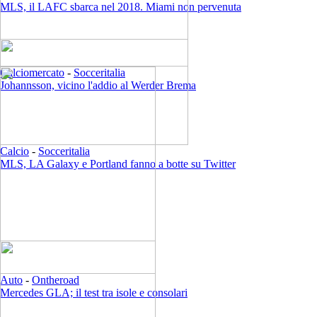
MLS, il LAFC sbarca nel 2018. Miami non pervenuta
Calciomercato
-
Socceritalia
Johannsson, vicino l'addio al Werder Brema
Calcio
-
Socceritalia
MLS, LA Galaxy e Portland fanno a botte su Twitter
Auto
-
Ontheroad
Mercedes GLA; il test tra isole e consolari