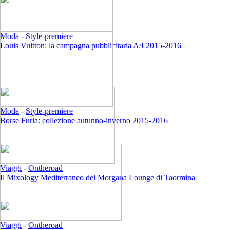
Moda
-
Style-premiere
Louis Vuitton: la campagna pubblicitaria A/I 2015-2016
Moda
-
Style-premiere
Borse Furla: collezione autunno-inverno 2015-2016
Viaggi
-
Ontheroad
Il Mixology Mediterraneo del Morgana Lounge di Taormina
Viaggi
-
Ontheroad