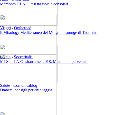
Mercedes GLA; il test tra isole e consolari
Viaggi
-
Ontheroad
Il Mixology Mediterraneo del Morgana Lounge di Taormina
Calcio
-
Socceritalia
MLS, il LAFC sbarca nel 2018. Miami non pervenuta
Salute
-
Comunicablog
Diabete: consigli per chi viaggia