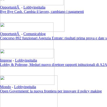
OpportunitÃ
-
Lobbyingitalia
Bye Bye Cash. Cambia il lavoro, cambiano i pagamenti
OpportunitÃ
-
Comunicablog
Concorso 892 funzionari Agenzia Entrate: risultati prima prova e date 
Imprese
-
Lobbyingitalia
Lobby & Poltrone, Meduri nuovo direttore rapporti istituzionali di A2
Mondo
-
Lobbyingitalia
Open Government: la nuova frontiera per innovare il policy making