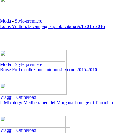
Moda
-
Style-premiere
Louis Vuitton: la campagna pubblicitaria A/I 2015-2016
Moda
-
Style-premiere
Borse Furla: collezione autunno-inverno 2015-2016
Viaggi
-
Ontheroad
Il Mixology Mediterraneo del Morgana Lounge di Taormina
Viaggi
-
Ontheroad