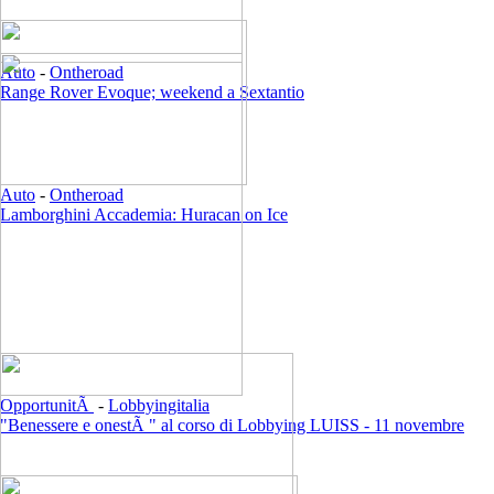
Auto
-
Ontheroad
Range Rover Evoque; weekend a Sextantio
Auto
-
Ontheroad
Lamborghini Accademia: Huracan on Ice
OpportunitÃ
-
Lobbyingitalia
"Benessere e onestÃ " al corso di Lobbying LUISS - 11 novembre