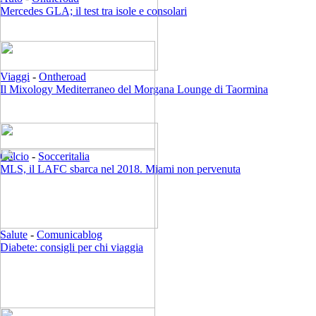
Mercedes GLA; il test tra isole e consolari
Viaggi
-
Ontheroad
Il Mixology Mediterraneo del Morgana Lounge di Taormina
Calcio
-
Socceritalia
MLS, il LAFC sbarca nel 2018. Miami non pervenuta
Salute
-
Comunicablog
Diabete: consigli per chi viaggia