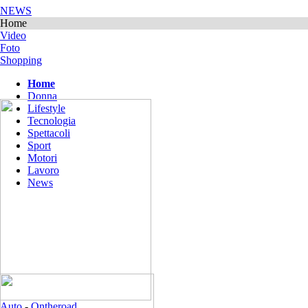
NEWS
Home
Video
Foto
Shopping
Home
Donna
Lifestyle
Tecnologia
Spettacoli
Sport
Motori
Lavoro
News
Auto
-
Ontheroad