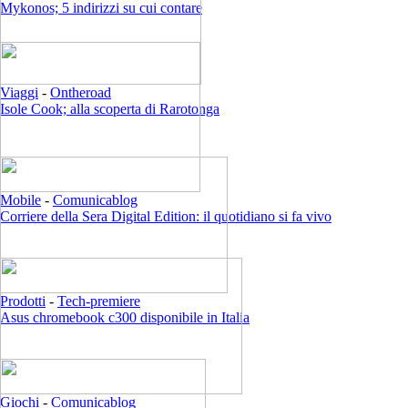
Mykonos; 5 indirizzi su cui contare
Viaggi
-
Ontheroad
Isole Cook; alla scoperta di Rarotonga
Mobile
-
Comunicablog
Corriere della Sera Digital Edition: il quotidiano si fa vivo
Prodotti
-
Tech-premiere
Asus chromebook c300 disponibile in Italia
Giochi
-
Comunicablog