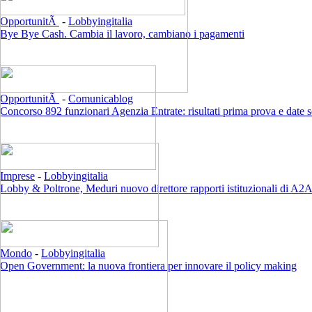
OpportunitÃ
-
Lobbyingitalia
Bye Bye Cash. Cambia il lavoro, cambiano i pagamenti
OpportunitÃ
-
Comunicablog
Concorso 892 funzionari Agenzia Entrate: risultati prima prova e date 
Imprese
-
Lobbyingitalia
Lobby & Poltrone, Meduri nuovo direttore rapporti istituzionali di A2
Mondo
-
Lobbyingitalia
Open Government: la nuova frontiera per innovare il policy making