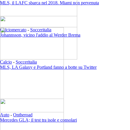
MLS, il LAFC sbarca nel 2018. Miami non pervenuta
Calciomercato
-
Socceritalia
Johannsson, vicino l'addio al Werder Brema
Calcio
-
Socceritalia
MLS, LA Galaxy e Portland fanno a botte su Twitter
Auto
-
Ontheroad
Mercedes GLA; il test tra isole e consolari