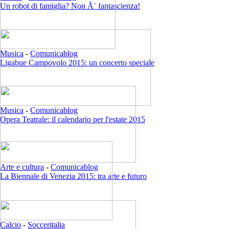
Un robot di famiglia? Non Ã¨ fantascienza!
Musica
-
Comunicablog
Ligabue Campovolo 2015: un concerto speciale
Musica
-
Comunicablog
Opera Teatrale: il calendario per l'estate 2015
Arte e cultura
-
Comunicablog
La Biennale di Venezia 2015: tra arte e futuro
Calcio
-
Socceritalia