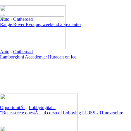
Auto
-
Ontheroad
Range Rover Evoque; weekend a Sextantio
Auto
-
Ontheroad
Lamborghini Accademia: Huracan on Ice
OpportunitÃ
-
Lobbyingitalia
"Benessere e onestÃ " al corso di Lobbying LUISS - 11 novembre