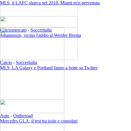
MLS, il LAFC sbarca nel 2018. Miami non pervenuta
Calciomercato
-
Socceritalia
Johannsson, vicino l'addio al Werder Brema
Calcio
-
Socceritalia
MLS, LA Galaxy e Portland fanno a botte su Twitter
Auto
-
Ontheroad
Mercedes GLA; il test tra isole e consolari