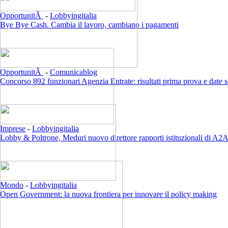
OpportunitÃ
-
Lobbyingitalia
Bye Bye Cash. Cambia il lavoro, cambiano i pagamenti
OpportunitÃ
-
Comunicablog
Concorso 892 funzionari Agenzia Entrate: risultati prima prova e date 
Imprese
-
Lobbyingitalia
Lobby & Poltrone, Meduri nuovo direttore rapporti istituzionali di A2
Mondo
-
Lobbyingitalia
Open Government: la nuova frontiera per innovare il policy making