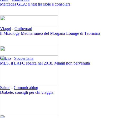
Mercedes GLA; il test tra isole e consolari
Viaggi
-
Ontheroad
Il Mixology Mediterraneo del Morgana Lounge di Taormina
Calcio
-
Socceritalia
MLS, il LAFC sbarca nel 2018. Miami non pervenuta
Salute
-
Comunicablog
Diabete: consigli per chi viaggia