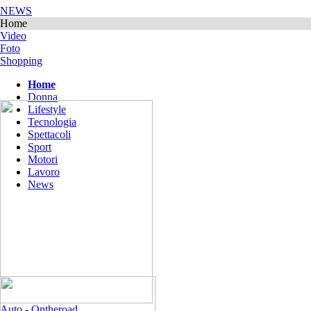
NEWS
Home
Video
Foto
Shopping
Home
Donna
Lifestyle
Tecnologia
Spettacoli
Sport
Motori
Lavoro
News
Auto
-
Ontheroad