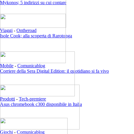
Mykonos; 5 indirizzi su cui contare
Viaggi
-
Ontheroad
Isole Cook; alla scoperta di Rarotonga
Mobile
-
Comunicablog
Corriere della Sera Digital Edition: il quotidiano si fa vivo
Prodotti
-
Tech-premiere
Asus chromebook c300 disponibile in Italia
Giochi
-
Comunicablog