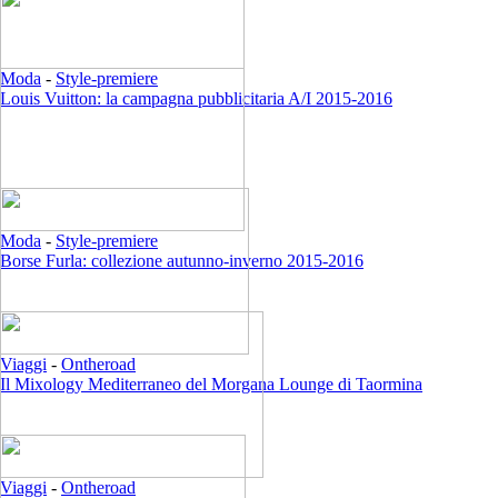
Moda
-
Style-premiere
Louis Vuitton: la campagna pubblicitaria A/I 2015-2016
Moda
-
Style-premiere
Borse Furla: collezione autunno-inverno 2015-2016
Viaggi
-
Ontheroad
Il Mixology Mediterraneo del Morgana Lounge di Taormina
Viaggi
-
Ontheroad