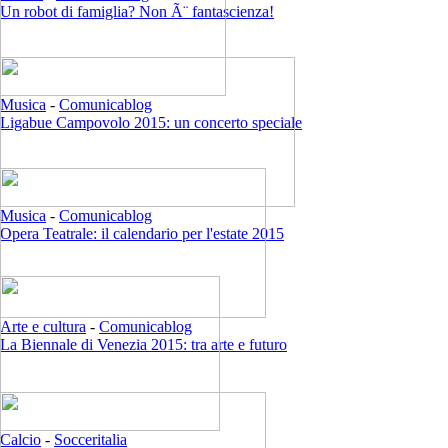
Un robot di famiglia? Non Ã¨ fantascienza!
Musica
-
Comunicablog
Ligabue Campovolo 2015: un concerto speciale
Musica
-
Comunicablog
Opera Teatrale: il calendario per l'estate 2015
Arte e cultura
-
Comunicablog
La Biennale di Venezia 2015: tra arte e futuro
Calcio
-
Socceritalia