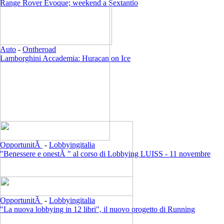
Range Rover Evoque; weekend a Sextantio
Auto
-
Ontheroad
Lamborghini Accademia: Huracan on Ice
OpportunitÃ
-
Lobbyingitalia
"Benessere e onestÃ " al corso di Lobbying LUISS - 11 novembre
OpportunitÃ
-
Lobbyingitalia
"La nuova lobbying in 12 libri", il nuovo progetto di Running