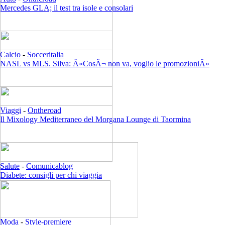
Mercedes GLA; il test tra isole e consolari
Calcio
-
Socceritalia
NASL vs MLS. Silva: Â«CosÃ¬ non va, voglio le promozioniÂ»
Viaggi
-
Ontheroad
Il Mixology Mediterraneo del Morgana Lounge di Taormina
Salute
-
Comunicablog
Diabete: consigli per chi viaggia
Moda
-
Style-premiere