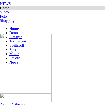
NEWS
Home
Video
Foto
Shopping
Home
Donna
Lifestyle
Tecnologia
Spettacoli
Sport
Motori
Lavoro
News
Auto
-
Ontheroad