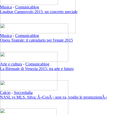
Musica
-
Comunicablog
Ligabue Campovolo 2015: un concerto speciale
Musica
-
Comunicablog
Opera Teatrale: il calendario per l'estate 2015
Arte e cultura
-
Comunicablog
La Biennale di Venezia 2015: tra arte e futuro
Calcio
-
Socceritalia
NASL vs MLS. Silva: Â«CosÃ¬ non va, voglio le promozioniÂ»