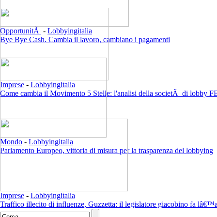
OpportunitÃ
-
Lobbyingitalia
Bye Bye Cash. Cambia il lavoro, cambiano i pagamenti
Imprese
-
Lobbyingitalia
Come cambia il Movimento 5 Stelle: l'analisi della societÃ di lobby F
Mondo
-
Lobbyingitalia
Parlamento Europeo, vittoria di misura per la trasparenza del lobbying
Imprese
-
Lobbyingitalia
Traffico illecito di influenze, Guzzetta: il legislatore giacobino fa lâ€