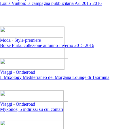
Louis Vuitton: la campagna pubblicitaria A/I 2015-2016
Moda
-
Style-premiere
Borse Furla: collezione autunno-inverno 2015-2016
Viaggi
-
Ontheroad
Il Mixology Mediterraneo del Morgana Lounge di Taormina
Viaggi
-
Ontheroad
Mykonos; 5 indirizzi su cui contare