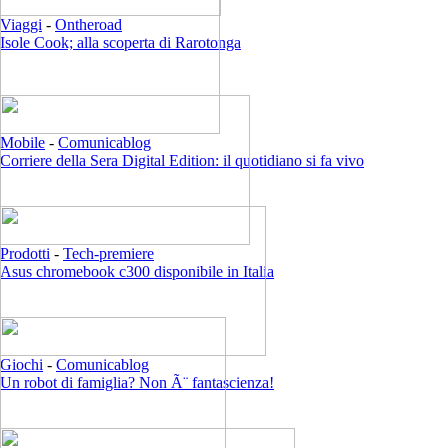
Viaggi
-
Ontheroad
Isole Cook; alla scoperta di Rarotonga
Mobile
-
Comunicablog
Corriere della Sera Digital Edition: il quotidiano si fa vivo
Prodotti
-
Tech-premiere
Asus chromebook c300 disponibile in Italia
Giochi
-
Comunicablog
Un robot di famiglia? Non Ã¨ fantascienza!