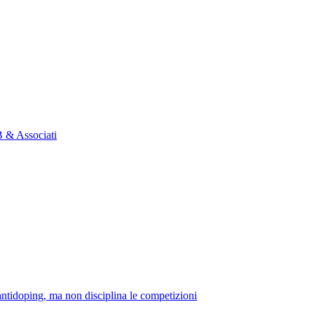
B & Associati
™antidoping, ma non disciplina le competizioni