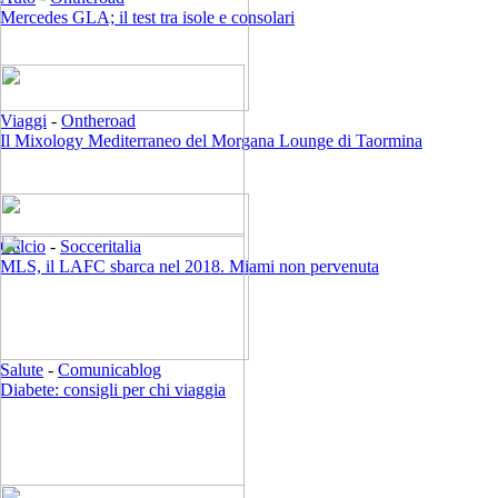
Mercedes GLA; il test tra isole e consolari
Viaggi
-
Ontheroad
Il Mixology Mediterraneo del Morgana Lounge di Taormina
Calcio
-
Socceritalia
MLS, il LAFC sbarca nel 2018. Miami non pervenuta
Salute
-
Comunicablog
Diabete: consigli per chi viaggia