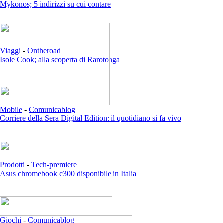
Mykonos; 5 indirizzi su cui contare
Viaggi
-
Ontheroad
Isole Cook; alla scoperta di Rarotonga
Mobile
-
Comunicablog
Corriere della Sera Digital Edition: il quotidiano si fa vivo
Prodotti
-
Tech-premiere
Asus chromebook c300 disponibile in Italia
Giochi
-
Comunicablog