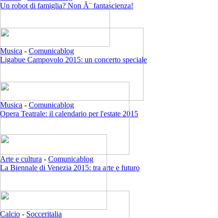
Un robot di famiglia? Non Ã¨ fantascienza!
Musica
-
Comunicablog
Ligabue Campovolo 2015: un concerto speciale
Musica
-
Comunicablog
Opera Teatrale: il calendario per l'estate 2015
Arte e cultura
-
Comunicablog
La Biennale di Venezia 2015: tra arte e futuro
Calcio
-
Socceritalia