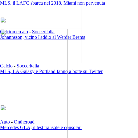
MLS, il LAFC sbarca nel 2018. Miami non pervenuta
Calciomercato
-
Socceritalia
Johannsson, vicino l'addio al Werder Brema
Calcio
-
Socceritalia
MLS, LA Galaxy e Portland fanno a botte su Twitter
Auto
-
Ontheroad
Mercedes GLA; il test tra isole e consolari