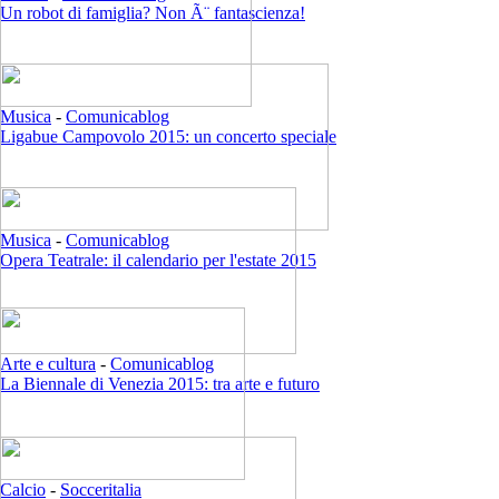
Un robot di famiglia? Non Ã¨ fantascienza!
Musica
-
Comunicablog
Ligabue Campovolo 2015: un concerto speciale
Musica
-
Comunicablog
Opera Teatrale: il calendario per l'estate 2015
Arte e cultura
-
Comunicablog
La Biennale di Venezia 2015: tra arte e futuro
Calcio
-
Socceritalia