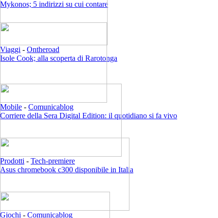
Mykonos; 5 indirizzi su cui contare
Viaggi
-
Ontheroad
Isole Cook; alla scoperta di Rarotonga
Mobile
-
Comunicablog
Corriere della Sera Digital Edition: il quotidiano si fa vivo
Prodotti
-
Tech-premiere
Asus chromebook c300 disponibile in Italia
Giochi
-
Comunicablog