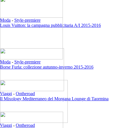
Moda
-
Style-premiere
Louis Vuitton: la campagna pubblicitaria A/I 2015-2016
Moda
-
Style-premiere
Borse Furla: collezione autunno-inverno 2015-2016
Viaggi
-
Ontheroad
Il Mixology Mediterraneo del Morgana Lounge di Taormina
Viaggi
-
Ontheroad