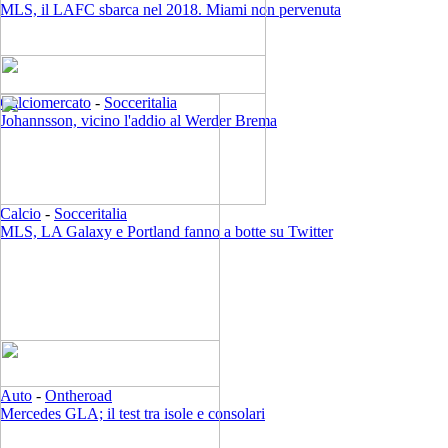
MLS, il LAFC sbarca nel 2018. Miami non pervenuta
Calciomercato
-
Socceritalia
Johannsson, vicino l'addio al Werder Brema
Calcio
-
Socceritalia
MLS, LA Galaxy e Portland fanno a botte su Twitter
Auto
-
Ontheroad
Mercedes GLA; il test tra isole e consolari