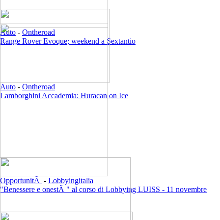
Auto
-
Ontheroad
Range Rover Evoque; weekend a Sextantio
Auto
-
Ontheroad
Lamborghini Accademia: Huracan on Ice
OpportunitÃ
-
Lobbyingitalia
"Benessere e onestÃ " al corso di Lobbying LUISS - 11 novembre