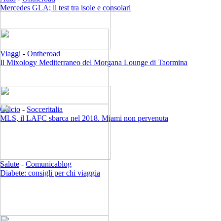
Mercedes GLA; il test tra isole e consolari
Viaggi
-
Ontheroad
Il Mixology Mediterraneo del Morgana Lounge di Taormina
Calcio
-
Socceritalia
MLS, il LAFC sbarca nel 2018. Miami non pervenuta
Salute
-
Comunicablog
Diabete: consigli per chi viaggia