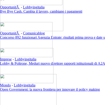
OpportunitÃ
-
Lobbyingitalia
Bye Bye Cash. Cambia il lavoro, cambiano i pagamenti
OpportunitÃ
-
Comunicablog
Concorso 892 funzionari Agenzia Entrate: risultati prima prova e date 
Imprese
-
Lobbyingitalia
Lobby & Poltrone, Meduri nuovo direttore rapporti istituzionali di A2
Mondo
-
Lobbyingitalia
Open Government: la nuova frontiera per innovare il policy making