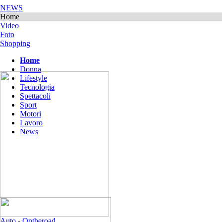
NEWS
Home
Video
Foto
Shopping
Home
Donna
Lifestyle
Tecnologia
Spettacoli
Sport
Motori
Lavoro
News
Auto
-
Ontheroad