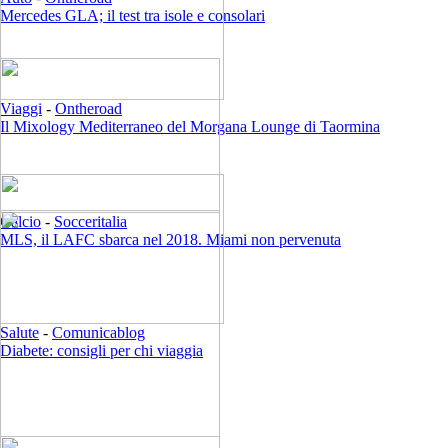
Mercedes GLA; il test tra isole e consolari
Viaggi
-
Ontheroad
Il Mixology Mediterraneo del Morgana Lounge di Taormina
Calcio
-
Socceritalia
MLS, il LAFC sbarca nel 2018. Miami non pervenuta
Salute
-
Comunicablog
Diabete: consigli per chi viaggia