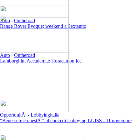
Auto
-
Ontheroad
Range Rover Evoque; weekend a Sextantio
Auto
-
Ontheroad
Lamborghini Accademia: Huracan on Ice
OpportunitÃ
-
Lobbyingitalia
"Benessere e onestÃ " al corso di Lobbying LUISS - 11 novembre