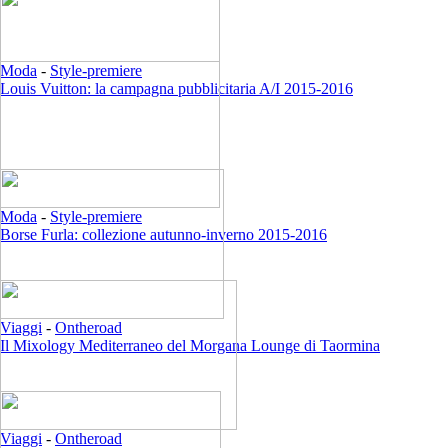
Moda
-
Style-premiere
Louis Vuitton: la campagna pubblicitaria A/I 2015-2016
Moda
-
Style-premiere
Borse Furla: collezione autunno-inverno 2015-2016
Viaggi
-
Ontheroad
Il Mixology Mediterraneo del Morgana Lounge di Taormina
Viaggi
-
Ontheroad