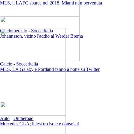
MLS, il LAFC sbarca nel 2018. Miami non pervenuta
Calciomercato
-
Socceritalia
Johannsson, vicino l'addio al Werder Brema
Calcio
-
Socceritalia
MLS, LA Galaxy e Portland fanno a botte su Twitter
Auto
-
Ontheroad
Mercedes GLA; il test tra isole e consolari