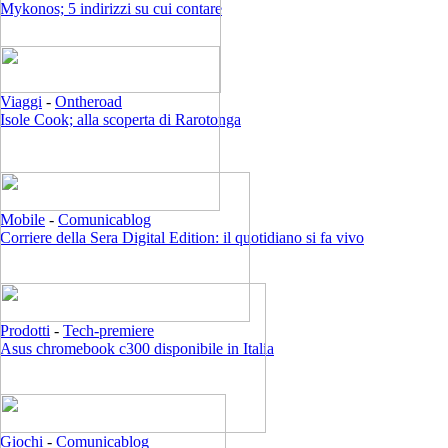
Mykonos; 5 indirizzi su cui contare
Viaggi
-
Ontheroad
Isole Cook; alla scoperta di Rarotonga
Mobile
-
Comunicablog
Corriere della Sera Digital Edition: il quotidiano si fa vivo
Prodotti
-
Tech-premiere
Asus chromebook c300 disponibile in Italia
Giochi
-
Comunicablog