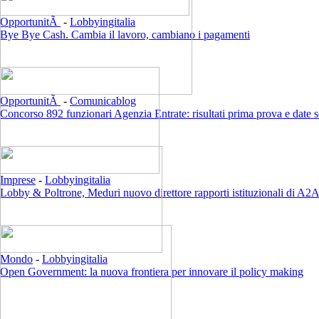
OpportunitÃ
-
Lobbyingitalia
Bye Bye Cash. Cambia il lavoro, cambiano i pagamenti
OpportunitÃ
-
Comunicablog
Concorso 892 funzionari Agenzia Entrate: risultati prima prova e date 
Imprese
-
Lobbyingitalia
Lobby & Poltrone, Meduri nuovo direttore rapporti istituzionali di A2
Mondo
-
Lobbyingitalia
Open Government: la nuova frontiera per innovare il policy making