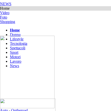
NEWS
Home
Video
Foto
Shopping
Home
Donna
Lifestyle
Tecnologia
Spettacoli
Sport
Motori
Lavoro
News
Auto
-
Ontheroad