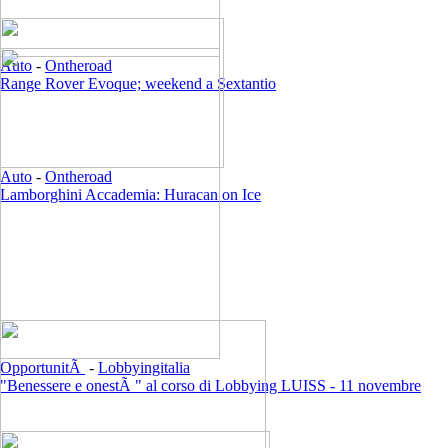
Auto
-
Ontheroad
Range Rover Evoque; weekend a Sextantio
Auto
-
Ontheroad
Lamborghini Accademia: Huracan on Ice
OpportunitÃ
-
Lobbyingitalia
"Benessere e onestÃ " al corso di Lobbying LUISS - 11 novembre