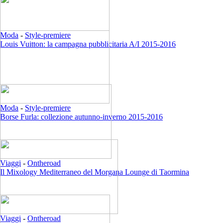
Moda
-
Style-premiere
Louis Vuitton: la campagna pubblicitaria A/I 2015-2016
Moda
-
Style-premiere
Borse Furla: collezione autunno-inverno 2015-2016
Viaggi
-
Ontheroad
Il Mixology Mediterraneo del Morgana Lounge di Taormina
Viaggi
-
Ontheroad