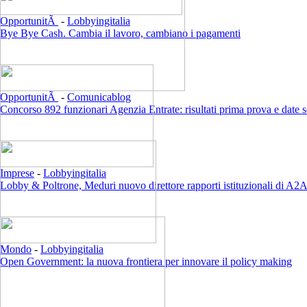
OpportunitÃ
-
Lobbyingitalia
Bye Bye Cash. Cambia il lavoro, cambiano i pagamenti
OpportunitÃ
-
Comunicablog
Concorso 892 funzionari Agenzia Entrate: risultati prima prova e date 
Imprese
-
Lobbyingitalia
Lobby & Poltrone, Meduri nuovo direttore rapporti istituzionali di A2
Mondo
-
Lobbyingitalia
Open Government: la nuova frontiera per innovare il policy making