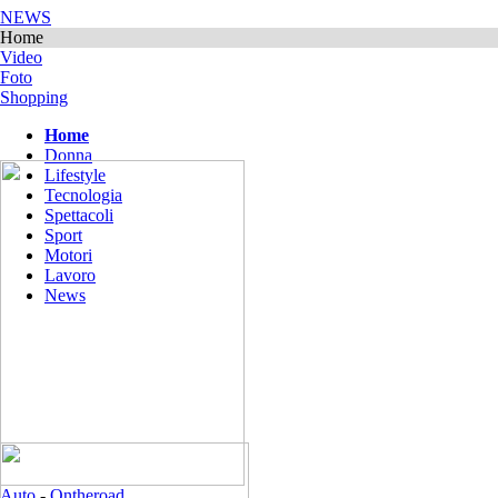
NEWS
Home
Video
Foto
Shopping
Home
Donna
Lifestyle
Tecnologia
Spettacoli
Sport
Motori
Lavoro
News
Auto
-
Ontheroad