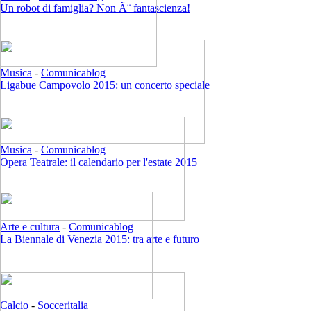
Un robot di famiglia? Non Ã¨ fantascienza!
Musica
-
Comunicablog
Ligabue Campovolo 2015: un concerto speciale
Musica
-
Comunicablog
Opera Teatrale: il calendario per l'estate 2015
Arte e cultura
-
Comunicablog
La Biennale di Venezia 2015: tra arte e futuro
Calcio
-
Socceritalia