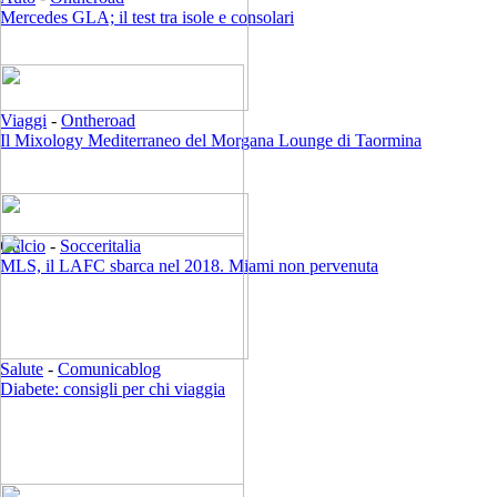
Mercedes GLA; il test tra isole e consolari
Viaggi
-
Ontheroad
Il Mixology Mediterraneo del Morgana Lounge di Taormina
Calcio
-
Socceritalia
MLS, il LAFC sbarca nel 2018. Miami non pervenuta
Salute
-
Comunicablog
Diabete: consigli per chi viaggia