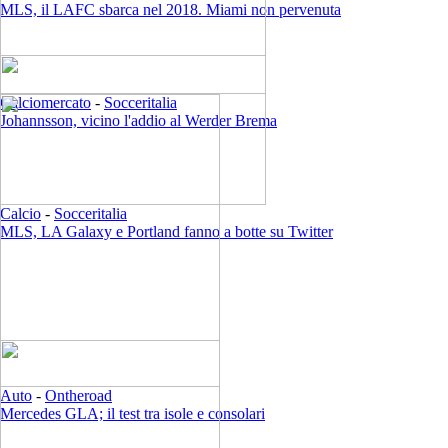
MLS, il LAFC sbarca nel 2018. Miami non pervenuta
Calciomercato
-
Socceritalia
Johannsson, vicino l'addio al Werder Brema
Calcio
-
Socceritalia
MLS, LA Galaxy e Portland fanno a botte su Twitter
Auto
-
Ontheroad
Mercedes GLA; il test tra isole e consolari