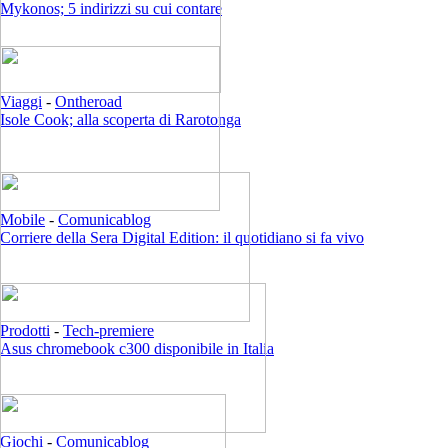
Mykonos; 5 indirizzi su cui contare
Viaggi
-
Ontheroad
Isole Cook; alla scoperta di Rarotonga
Mobile
-
Comunicablog
Corriere della Sera Digital Edition: il quotidiano si fa vivo
Prodotti
-
Tech-premiere
Asus chromebook c300 disponibile in Italia
Giochi
-
Comunicablog