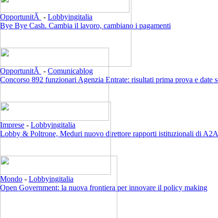
OpportunitÃ
-
Lobbyingitalia
Bye Bye Cash. Cambia il lavoro, cambiano i pagamenti
OpportunitÃ
-
Comunicablog
Concorso 892 funzionari Agenzia Entrate: risultati prima prova e date 
Imprese
-
Lobbyingitalia
Lobby & Poltrone, Meduri nuovo direttore rapporti istituzionali di A2
Mondo
-
Lobbyingitalia
Open Government: la nuova frontiera per innovare il policy making