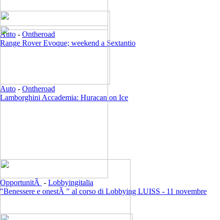
Auto
-
Ontheroad
Range Rover Evoque; weekend a Sextantio
Auto
-
Ontheroad
Lamborghini Accademia: Huracan on Ice
OpportunitÃ
-
Lobbyingitalia
"Benessere e onestÃ " al corso di Lobbying LUISS - 11 novembre