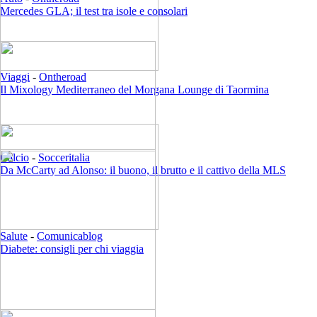
Mercedes GLA; il test tra isole e consolari
Viaggi
-
Ontheroad
Il Mixology Mediterraneo del Morgana Lounge di Taormina
Calcio
-
Socceritalia
Da McCarty ad Alonso: il buono, il brutto e il cattivo della MLS
Salute
-
Comunicablog
Diabete: consigli per chi viaggia