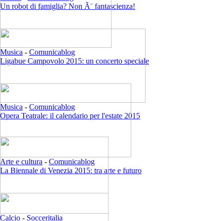
Un robot di famiglia? Non Ã¨ fantascienza!
Musica
-
Comunicablog
Ligabue Campovolo 2015: un concerto speciale
Musica
-
Comunicablog
Opera Teatrale: il calendario per l'estate 2015
Arte e cultura
-
Comunicablog
La Biennale di Venezia 2015: tra arte e futuro
Calcio
-
Socceritalia