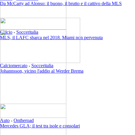
Da McCarty ad Alonso: il buono, il brutto e il cattivo della MLS
Calcio
-
Socceritalia
MLS, il LAFC sbarca nel 2018. Miami non pervenuta
Calciomercato
-
Socceritalia
Johannsson, vicino l'addio al Werder Brema
Auto
-
Ontheroad
Mercedes GLA; il test tra isole e consolari