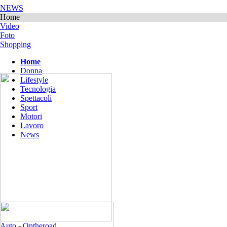
NEWS
Home
Video
Foto
Shopping
Home
Donna
Lifestyle
Tecnologia
Spettacoli
Sport
Motori
Lavoro
News
Auto
-
Ontheroad