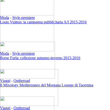
Moda
-
Style-premiere
Louis Vuitton: la campagna pubblicitaria A/I 2015-2016
Moda
-
Style-premiere
Borse Furla: collezione autunno-inverno 2015-2016
Viaggi
-
Ontheroad
Il Mixology Mediterraneo del Morgana Lounge di Taormina
Viaggi
-
Ontheroad