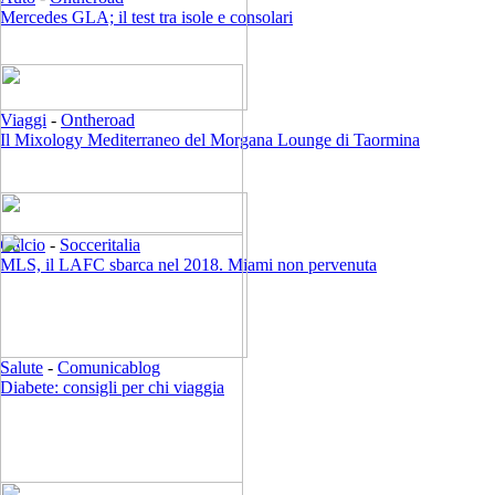
Mercedes GLA; il test tra isole e consolari
Viaggi
-
Ontheroad
Il Mixology Mediterraneo del Morgana Lounge di Taormina
Calcio
-
Socceritalia
MLS, il LAFC sbarca nel 2018. Miami non pervenuta
Salute
-
Comunicablog
Diabete: consigli per chi viaggia