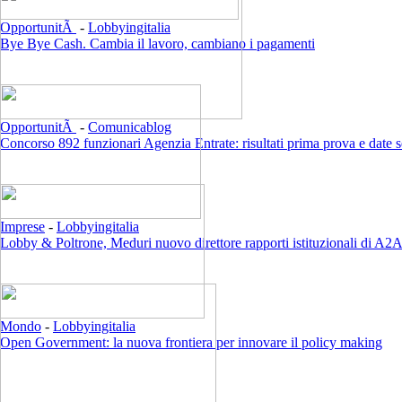
OpportunitÃ
-
Lobbyingitalia
Bye Bye Cash. Cambia il lavoro, cambiano i pagamenti
OpportunitÃ
-
Comunicablog
Concorso 892 funzionari Agenzia Entrate: risultati prima prova e date 
Imprese
-
Lobbyingitalia
Lobby & Poltrone, Meduri nuovo direttore rapporti istituzionali di A2
Mondo
-
Lobbyingitalia
Open Government: la nuova frontiera per innovare il policy making