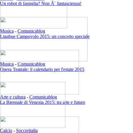
Un robot di famiglia? Non Ã¨ fantascienza!
Musica
-
Comunicablog
Ligabue Campovolo 2015: un concerto speciale
Musica
-
Comunicablog
Opera Teatrale: il calendario per l'estate 2015
Arte e cultura
-
Comunicablog
La Biennale di Venezia 2015: tra arte e futuro
Calcio
-
Socceritalia