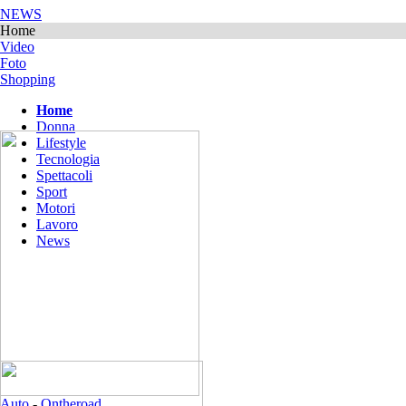
NEWS
Home
Video
Foto
Shopping
Home
Donna
Lifestyle
Tecnologia
Spettacoli
Sport
Motori
Lavoro
News
Auto
-
Ontheroad