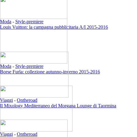
Moda
-
Style-premiere
Louis Vuitton: la campagna pubblicitaria A/I 2015-2016
Moda
-
Style-premiere
Borse Furla: collezione autunno-inverno 2015-2016
Viaggi
-
Ontheroad
Il Mixology Mediterraneo del Morgana Lounge di Taormina
Viaggi
-
Ontheroad