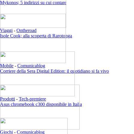
Mykonos; 5 indirizzi su cui contare
Viaggi
-
Ontheroad
Isole Cook; alla scoperta di Rarotonga
Mobile
-
Comunicablog
Corriere della Sera Digital Edition: il quotidiano si fa vivo
Prodotti
-
Tech-premiere
Asus chromebook c300 disponibile in Italia
Giochi
-
Comunicablog