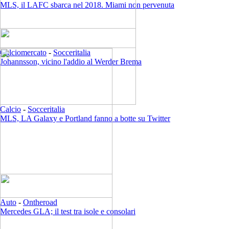
MLS, il LAFC sbarca nel 2018. Miami non pervenuta
Calciomercato
-
Socceritalia
Johannsson, vicino l'addio al Werder Brema
Calcio
-
Socceritalia
MLS, LA Galaxy e Portland fanno a botte su Twitter
Auto
-
Ontheroad
Mercedes GLA; il test tra isole e consolari