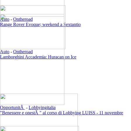
Auto
-
Ontheroad
Range Rover Evoque; weekend a Sextantio
Auto
-
Ontheroad
Lamborghini Accademia: Huracan on Ice
OpportunitÃ
-
Lobbyingitalia
"Benessere e onestÃ " al corso di Lobbying LUISS - 11 novembre