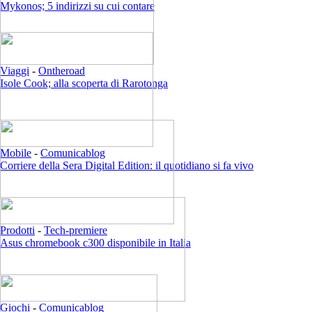
Mykonos; 5 indirizzi su cui contare
Viaggi
-
Ontheroad
Isole Cook; alla scoperta di Rarotonga
Mobile
-
Comunicablog
Corriere della Sera Digital Edition: il quotidiano si fa vivo
Prodotti
-
Tech-premiere
Asus chromebook c300 disponibile in Italia
Giochi
-
Comunicablog