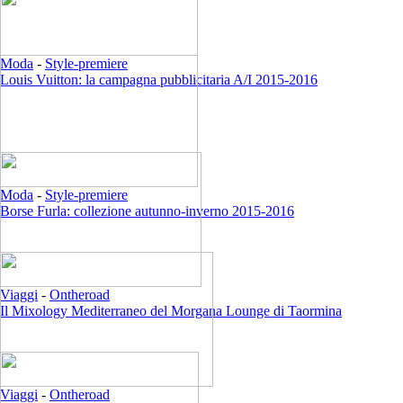
Moda
-
Style-premiere
Louis Vuitton: la campagna pubblicitaria A/I 2015-2016
Moda
-
Style-premiere
Borse Furla: collezione autunno-inverno 2015-2016
Viaggi
-
Ontheroad
Il Mixology Mediterraneo del Morgana Lounge di Taormina
Viaggi
-
Ontheroad