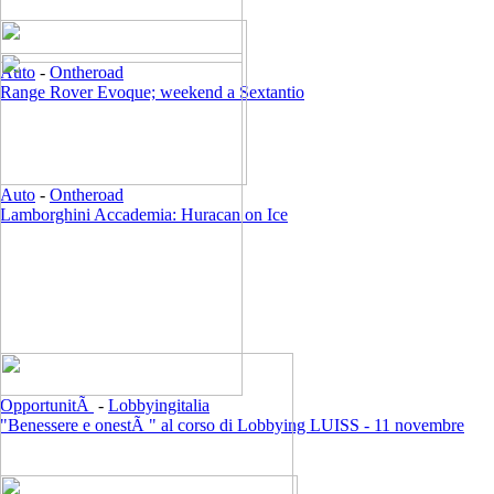
Auto
-
Ontheroad
Range Rover Evoque; weekend a Sextantio
Auto
-
Ontheroad
Lamborghini Accademia: Huracan on Ice
OpportunitÃ
-
Lobbyingitalia
"Benessere e onestÃ " al corso di Lobbying LUISS - 11 novembre