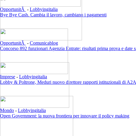
OpportunitÃ
-
Lobbyingitalia
Bye Bye Cash. Cambia il lavoro, cambiano i pagamenti
OpportunitÃ
-
Comunicablog
Concorso 892 funzionari Agenzia Entrate: risultati prima prova e date 
Imprese
-
Lobbyingitalia
Lobby & Poltrone, Meduri nuovo direttore rapporti istituzionali di A2
Mondo
-
Lobbyingitalia
Open Government: la nuova frontiera per innovare il policy making