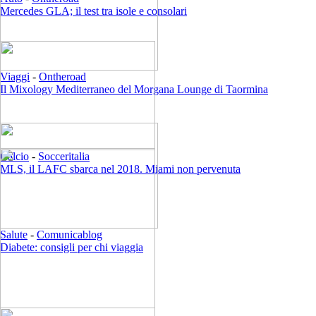
Mercedes GLA; il test tra isole e consolari
Viaggi
-
Ontheroad
Il Mixology Mediterraneo del Morgana Lounge di Taormina
Calcio
-
Socceritalia
MLS, il LAFC sbarca nel 2018. Miami non pervenuta
Salute
-
Comunicablog
Diabete: consigli per chi viaggia