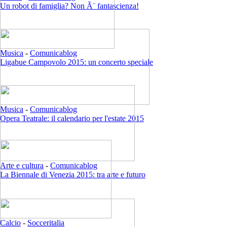
Un robot di famiglia? Non Ã¨ fantascienza!
Musica
-
Comunicablog
Ligabue Campovolo 2015: un concerto speciale
Musica
-
Comunicablog
Opera Teatrale: il calendario per l'estate 2015
Arte e cultura
-
Comunicablog
La Biennale di Venezia 2015: tra arte e futuro
Calcio
-
Socceritalia