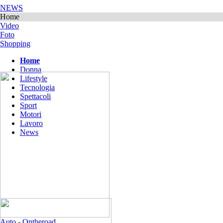
NEWS
Home
Video
Foto
Shopping
Home
Donna
Lifestyle
Tecnologia
Spettacoli
Sport
Motori
Lavoro
News
Auto
-
Ontheroad