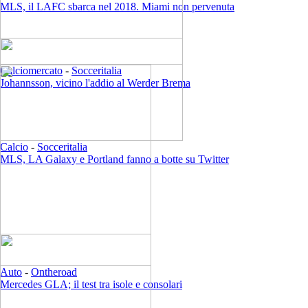
MLS, il LAFC sbarca nel 2018. Miami non pervenuta
Calciomercato
-
Socceritalia
Johannsson, vicino l'addio al Werder Brema
Calcio
-
Socceritalia
MLS, LA Galaxy e Portland fanno a botte su Twitter
Auto
-
Ontheroad
Mercedes GLA; il test tra isole e consolari