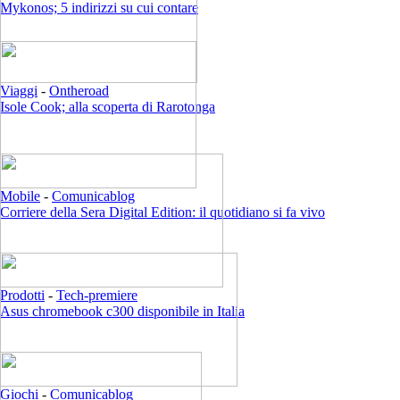
Mykonos; 5 indirizzi su cui contare
Viaggi
-
Ontheroad
Isole Cook; alla scoperta di Rarotonga
Mobile
-
Comunicablog
Corriere della Sera Digital Edition: il quotidiano si fa vivo
Prodotti
-
Tech-premiere
Asus chromebook c300 disponibile in Italia
Giochi
-
Comunicablog