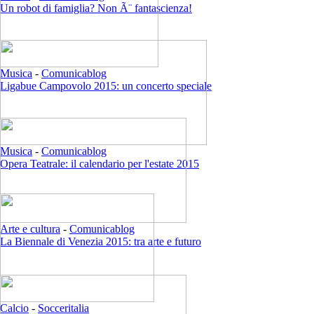
Un robot di famiglia? Non Ã¨ fantascienza!
Musica
-
Comunicablog
Ligabue Campovolo 2015: un concerto speciale
Musica
-
Comunicablog
Opera Teatrale: il calendario per l'estate 2015
Arte e cultura
-
Comunicablog
La Biennale di Venezia 2015: tra arte e futuro
Calcio
-
Socceritalia