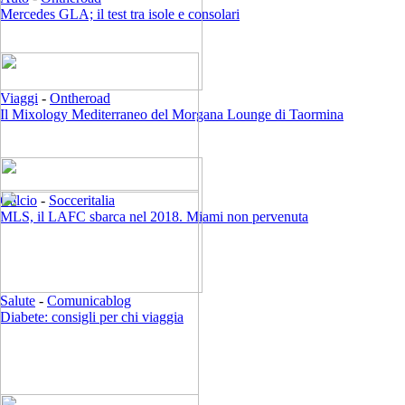
Mercedes GLA; il test tra isole e consolari
Viaggi
-
Ontheroad
Il Mixology Mediterraneo del Morgana Lounge di Taormina
Calcio
-
Socceritalia
MLS, il LAFC sbarca nel 2018. Miami non pervenuta
Salute
-
Comunicablog
Diabete: consigli per chi viaggia