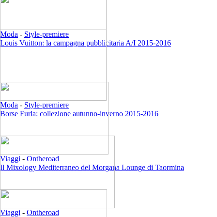
Moda
-
Style-premiere
Louis Vuitton: la campagna pubblicitaria A/I 2015-2016
Moda
-
Style-premiere
Borse Furla: collezione autunno-inverno 2015-2016
Viaggi
-
Ontheroad
Il Mixology Mediterraneo del Morgana Lounge di Taormina
Viaggi
-
Ontheroad