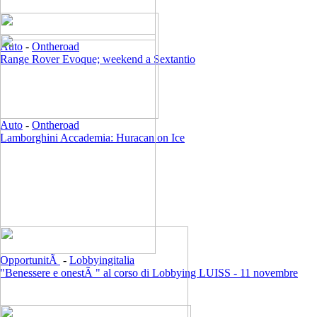
Auto
-
Ontheroad
Range Rover Evoque; weekend a Sextantio
Auto
-
Ontheroad
Lamborghini Accademia: Huracan on Ice
OpportunitÃ
-
Lobbyingitalia
"Benessere e onestÃ " al corso di Lobbying LUISS - 11 novembre