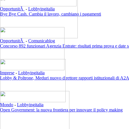
OpportunitÃ
-
Lobbyingitalia
Bye Bye Cash. Cambia il lavoro, cambiano i pagamenti
OpportunitÃ
-
Comunicablog
Concorso 892 funzionari Agenzia Entrate: risultati prima prova e date 
Imprese
-
Lobbyingitalia
Lobby & Poltrone, Meduri nuovo direttore rapporti istituzionali di A2
Mondo
-
Lobbyingitalia
Open Government: la nuova frontiera per innovare il policy making