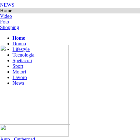
NEWS
Home
Video
Foto
Shopping
Home
Donna
Lifestyle
Tecnologia
Spettacoli
Sport
Motori
Lavoro
News
Auto
-
Ontheroad