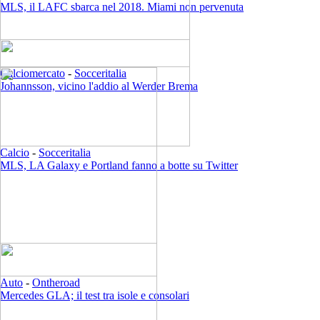
MLS, il LAFC sbarca nel 2018. Miami non pervenuta
Calciomercato
-
Socceritalia
Johannsson, vicino l'addio al Werder Brema
Calcio
-
Socceritalia
MLS, LA Galaxy e Portland fanno a botte su Twitter
Auto
-
Ontheroad
Mercedes GLA; il test tra isole e consolari