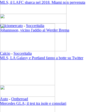
MLS, il LAFC sbarca nel 2018. Miami non pervenuta
Calciomercato
-
Socceritalia
Johannsson, vicino l'addio al Werder Brema
Calcio
-
Socceritalia
MLS, LA Galaxy e Portland fanno a botte su Twitter
Auto
-
Ontheroad
Mercedes GLA; il test tra isole e consolari