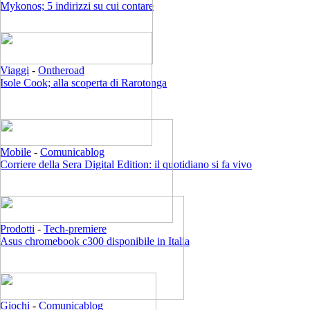
Mykonos; 5 indirizzi su cui contare
Viaggi
-
Ontheroad
Isole Cook; alla scoperta di Rarotonga
Mobile
-
Comunicablog
Corriere della Sera Digital Edition: il quotidiano si fa vivo
Prodotti
-
Tech-premiere
Asus chromebook c300 disponibile in Italia
Giochi
-
Comunicablog