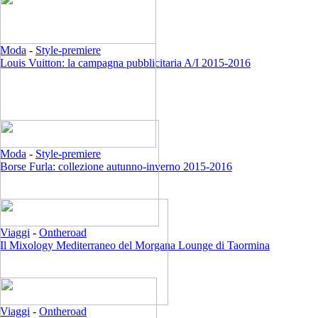
Moda
-
Style-premiere
Louis Vuitton: la campagna pubblicitaria A/I 2015-2016
Moda
-
Style-premiere
Borse Furla: collezione autunno-inverno 2015-2016
Viaggi
-
Ontheroad
Il Mixology Mediterraneo del Morgana Lounge di Taormina
Viaggi
-
Ontheroad