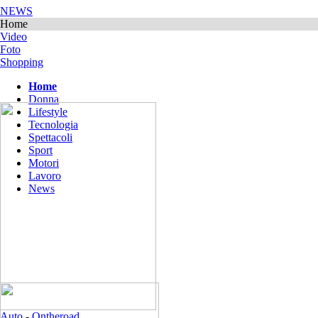
NEWS
Home
Video
Foto
Shopping
Home
Donna
Lifestyle
Tecnologia
Spettacoli
Sport
Motori
Lavoro
News
Auto
-
Ontheroad