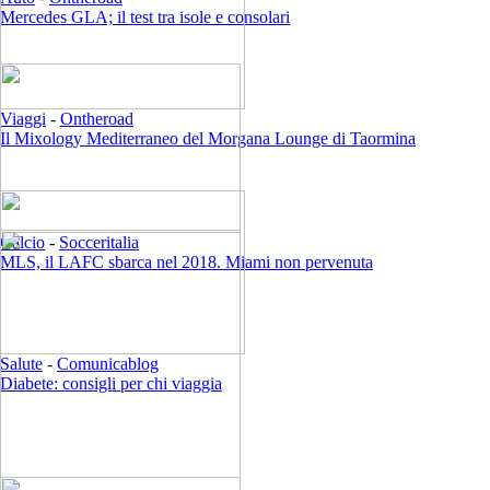
Mercedes GLA; il test tra isole e consolari
Viaggi
-
Ontheroad
Il Mixology Mediterraneo del Morgana Lounge di Taormina
Calcio
-
Socceritalia
MLS, il LAFC sbarca nel 2018. Miami non pervenuta
Salute
-
Comunicablog
Diabete: consigli per chi viaggia