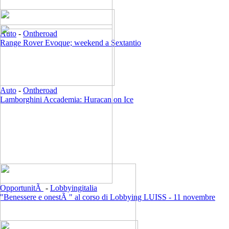
Auto
-
Ontheroad
Range Rover Evoque; weekend a Sextantio
Auto
-
Ontheroad
Lamborghini Accademia: Huracan on Ice
OpportunitÃ
-
Lobbyingitalia
"Benessere e onestÃ " al corso di Lobbying LUISS - 11 novembre