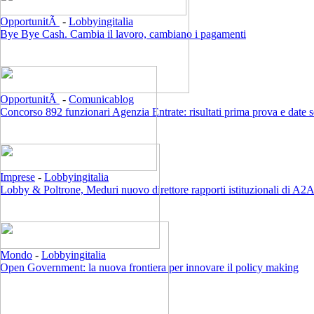
OpportunitÃ
-
Lobbyingitalia
Bye Bye Cash. Cambia il lavoro, cambiano i pagamenti
OpportunitÃ
-
Comunicablog
Concorso 892 funzionari Agenzia Entrate: risultati prima prova e date 
Imprese
-
Lobbyingitalia
Lobby & Poltrone, Meduri nuovo direttore rapporti istituzionali di A2
Mondo
-
Lobbyingitalia
Open Government: la nuova frontiera per innovare il policy making