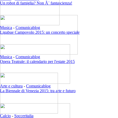
Un robot di famiglia? Non Ã¨ fantascienza!
Musica
-
Comunicablog
Ligabue Campovolo 2015: un concerto speciale
Musica
-
Comunicablog
Opera Teatrale: il calendario per l'estate 2015
Arte e cultura
-
Comunicablog
La Biennale di Venezia 2015: tra arte e futuro
Calcio
-
Socceritalia