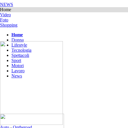
NEWS
Home
Video
Foto
Shopping
Home
Donna
Lifestyle
Tecnologia
Spettacoli
Sport
Motori
Lavoro
News
Auto
-
Ontheroad