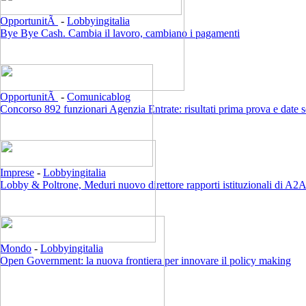
OpportunitÃ
-
Lobbyingitalia
Bye Bye Cash. Cambia il lavoro, cambiano i pagamenti
OpportunitÃ
-
Comunicablog
Concorso 892 funzionari Agenzia Entrate: risultati prima prova e date 
Imprese
-
Lobbyingitalia
Lobby & Poltrone, Meduri nuovo direttore rapporti istituzionali di A2
Mondo
-
Lobbyingitalia
Open Government: la nuova frontiera per innovare il policy making