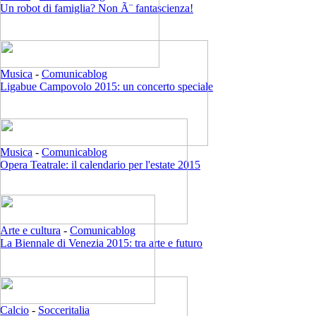
Un robot di famiglia? Non Ã¨ fantascienza!
Musica
-
Comunicablog
Ligabue Campovolo 2015: un concerto speciale
Musica
-
Comunicablog
Opera Teatrale: il calendario per l'estate 2015
Arte e cultura
-
Comunicablog
La Biennale di Venezia 2015: tra arte e futuro
Calcio
-
Socceritalia