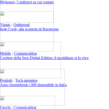
Mykonos; 5 indirizzi su cui contare
Viaggi
-
Ontheroad
Isole Cook; alla scoperta di Rarotonga
Mobile
-
Comunicablog
Corriere della Sera Digital Edition: il quotidiano si fa vivo
Prodotti
-
Tech-premiere
Asus chromebook c300 disponibile in Italia
Giochi
-
Comunicablog