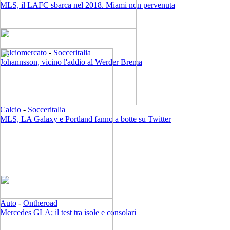
MLS, il LAFC sbarca nel 2018. Miami non pervenuta
Calciomercato
-
Socceritalia
Johannsson, vicino l'addio al Werder Brema
Calcio
-
Socceritalia
MLS, LA Galaxy e Portland fanno a botte su Twitter
Auto
-
Ontheroad
Mercedes GLA; il test tra isole e consolari