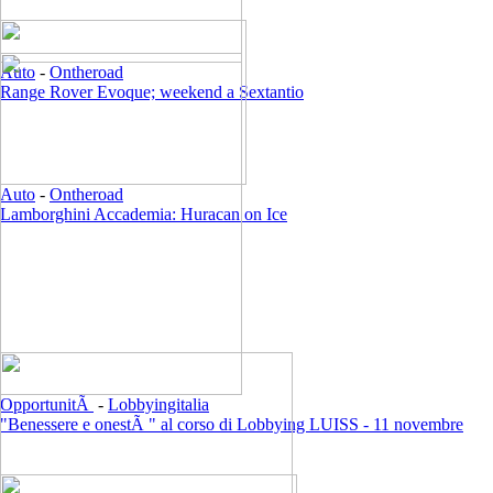
Auto
-
Ontheroad
Range Rover Evoque; weekend a Sextantio
Auto
-
Ontheroad
Lamborghini Accademia: Huracan on Ice
OpportunitÃ
-
Lobbyingitalia
"Benessere e onestÃ " al corso di Lobbying LUISS - 11 novembre