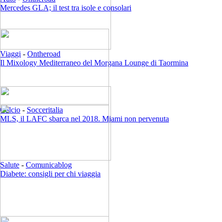
Mercedes GLA; il test tra isole e consolari
Viaggi
-
Ontheroad
Il Mixology Mediterraneo del Morgana Lounge di Taormina
Calcio
-
Socceritalia
MLS, il LAFC sbarca nel 2018. Miami non pervenuta
Salute
-
Comunicablog
Diabete: consigli per chi viaggia