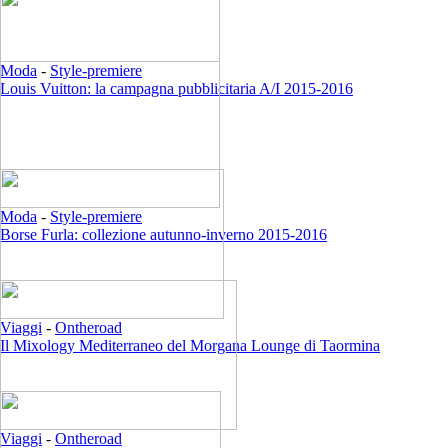
Moda
-
Style-premiere
Louis Vuitton: la campagna pubblicitaria A/I 2015-2016
Moda
-
Style-premiere
Borse Furla: collezione autunno-inverno 2015-2016
Viaggi
-
Ontheroad
Il Mixology Mediterraneo del Morgana Lounge di Taormina
Viaggi
-
Ontheroad