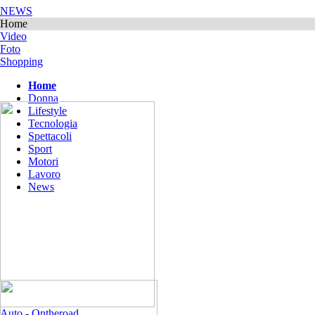
NEWS
Home
Video
Foto
Shopping
Home
Donna
Lifestyle
Tecnologia
Spettacoli
Sport
Motori
Lavoro
News
Auto
-
Ontheroad