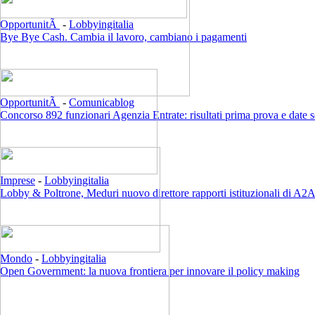
OpportunitÃ
-
Lobbyingitalia
Bye Bye Cash. Cambia il lavoro, cambiano i pagamenti
OpportunitÃ
-
Comunicablog
Concorso 892 funzionari Agenzia Entrate: risultati prima prova e date 
Imprese
-
Lobbyingitalia
Lobby & Poltrone, Meduri nuovo direttore rapporti istituzionali di A2
Mondo
-
Lobbyingitalia
Open Government: la nuova frontiera per innovare il policy making