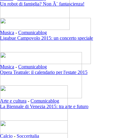
Un robot di famiglia? Non Ã¨ fantascienza!
Musica
-
Comunicablog
Ligabue Campovolo 2015: un concerto speciale
Musica
-
Comunicablog
Opera Teatrale: il calendario per l'estate 2015
Arte e cultura
-
Comunicablog
La Biennale di Venezia 2015: tra arte e futuro
Calcio
-
Socceritalia