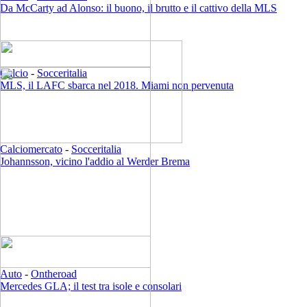
Da McCarty ad Alonso: il buono, il brutto e il cattivo della MLS
Calcio
-
Socceritalia
MLS, il LAFC sbarca nel 2018. Miami non pervenuta
Calciomercato
-
Socceritalia
Johannsson, vicino l'addio al Werder Brema
Auto
-
Ontheroad
Mercedes GLA; il test tra isole e consolari