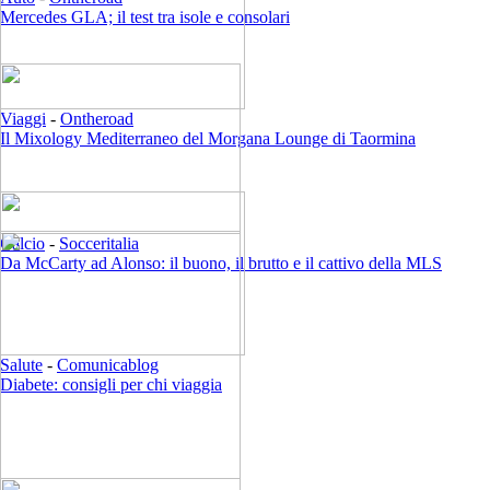
Mercedes GLA; il test tra isole e consolari
Viaggi
-
Ontheroad
Il Mixology Mediterraneo del Morgana Lounge di Taormina
Calcio
-
Socceritalia
Da McCarty ad Alonso: il buono, il brutto e il cattivo della MLS
Salute
-
Comunicablog
Diabete: consigli per chi viaggia