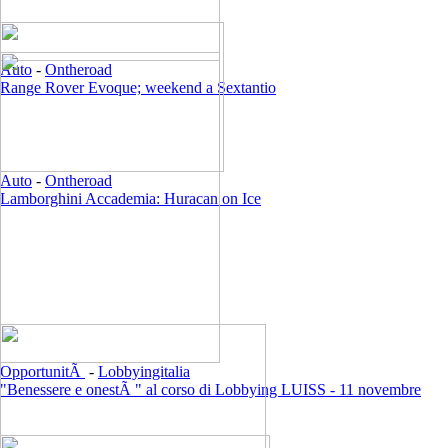
Auto
-
Ontheroad
Range Rover Evoque; weekend a Sextantio
Auto
-
Ontheroad
Lamborghini Accademia: Huracan on Ice
OpportunitÃ
-
Lobbyingitalia
"Benessere e onestÃ " al corso di Lobbying LUISS - 11 novembre