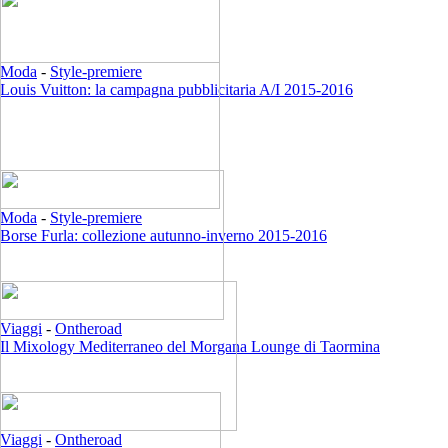
Moda
-
Style-premiere
Louis Vuitton: la campagna pubblicitaria A/I 2015-2016
Moda
-
Style-premiere
Borse Furla: collezione autunno-inverno 2015-2016
Viaggi
-
Ontheroad
Il Mixology Mediterraneo del Morgana Lounge di Taormina
Viaggi
-
Ontheroad