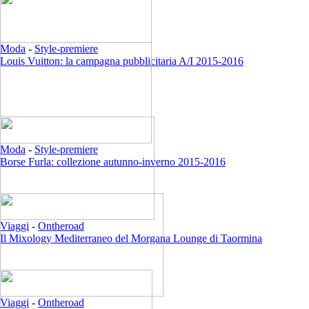
Moda
-
Style-premiere
Louis Vuitton: la campagna pubblicitaria A/I 2015-2016
Moda
-
Style-premiere
Borse Furla: collezione autunno-inverno 2015-2016
Viaggi
-
Ontheroad
Il Mixology Mediterraneo del Morgana Lounge di Taormina
Viaggi
-
Ontheroad