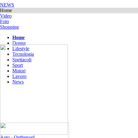
NEWS
Home
Video
Foto
Shopping
Home
Donna
Lifestyle
Tecnologia
Spettacoli
Sport
Motori
Lavoro
News
Auto
-
Ontheroad