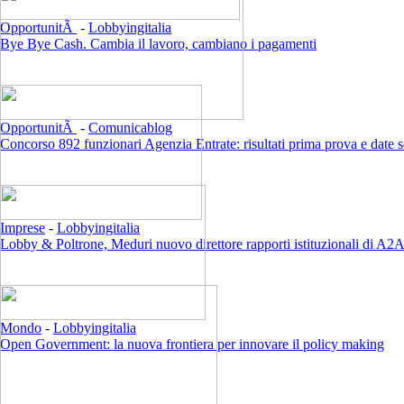
OpportunitÃ
-
Lobbyingitalia
Bye Bye Cash. Cambia il lavoro, cambiano i pagamenti
OpportunitÃ
-
Comunicablog
Concorso 892 funzionari Agenzia Entrate: risultati prima prova e date 
Imprese
-
Lobbyingitalia
Lobby & Poltrone, Meduri nuovo direttore rapporti istituzionali di A2
Mondo
-
Lobbyingitalia
Open Government: la nuova frontiera per innovare il policy making