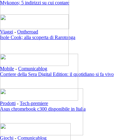
Mykonos; 5 indirizzi su cui contare
Viaggi
-
Ontheroad
Isole Cook; alla scoperta di Rarotonga
Mobile
-
Comunicablog
Corriere della Sera Digital Edition: il quotidiano si fa vivo
Prodotti
-
Tech-premiere
Asus chromebook c300 disponibile in Italia
Giochi
-
Comunicablog