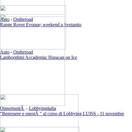
Auto
-
Ontheroad
Range Rover Evoque; weekend a Sextantio
Auto
-
Ontheroad
Lamborghini Accademia: Huracan on Ice
OpportunitÃ
-
Lobbyingitalia
"Benessere e onestÃ " al corso di Lobbying LUISS - 11 novembre