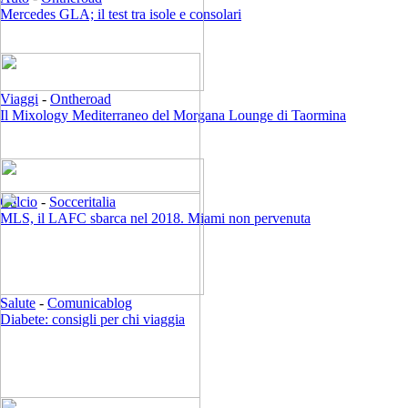
Mercedes GLA; il test tra isole e consolari
Viaggi
-
Ontheroad
Il Mixology Mediterraneo del Morgana Lounge di Taormina
Calcio
-
Socceritalia
MLS, il LAFC sbarca nel 2018. Miami non pervenuta
Salute
-
Comunicablog
Diabete: consigli per chi viaggia