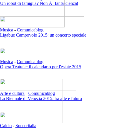
Un robot di famiglia? Non Ã¨ fantascienza!
Musica
-
Comunicablog
Ligabue Campovolo 2015: un concerto speciale
Musica
-
Comunicablog
Opera Teatrale: il calendario per l'estate 2015
Arte e cultura
-
Comunicablog
La Biennale di Venezia 2015: tra arte e futuro
Calcio
-
Socceritalia