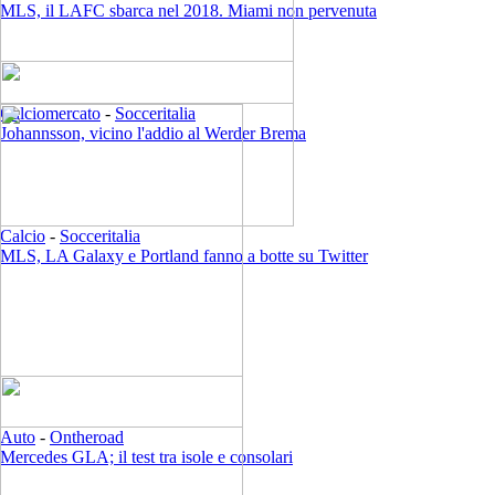
MLS, il LAFC sbarca nel 2018. Miami non pervenuta
Calciomercato
-
Socceritalia
Johannsson, vicino l'addio al Werder Brema
Calcio
-
Socceritalia
MLS, LA Galaxy e Portland fanno a botte su Twitter
Auto
-
Ontheroad
Mercedes GLA; il test tra isole e consolari