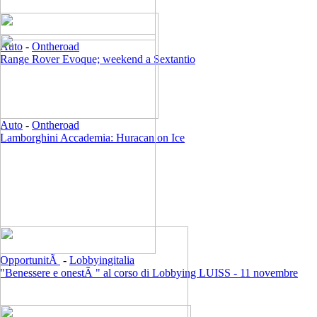
Auto
-
Ontheroad
Range Rover Evoque; weekend a Sextantio
Auto
-
Ontheroad
Lamborghini Accademia: Huracan on Ice
OpportunitÃ
-
Lobbyingitalia
"Benessere e onestÃ " al corso di Lobbying LUISS - 11 novembre