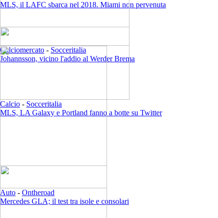
MLS, il LAFC sbarca nel 2018. Miami non pervenuta
Calciomercato
-
Socceritalia
Johannsson, vicino l'addio al Werder Brema
Calcio
-
Socceritalia
MLS, LA Galaxy e Portland fanno a botte su Twitter
Auto
-
Ontheroad
Mercedes GLA; il test tra isole e consolari