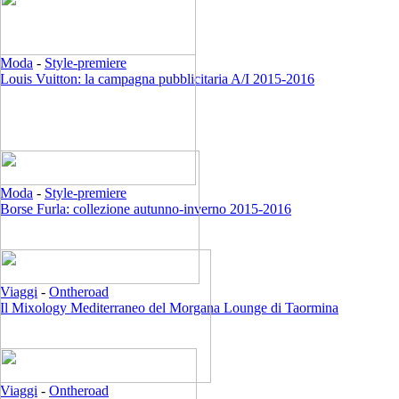
Moda
-
Style-premiere
Louis Vuitton: la campagna pubblicitaria A/I 2015-2016
Moda
-
Style-premiere
Borse Furla: collezione autunno-inverno 2015-2016
Viaggi
-
Ontheroad
Il Mixology Mediterraneo del Morgana Lounge di Taormina
Viaggi
-
Ontheroad