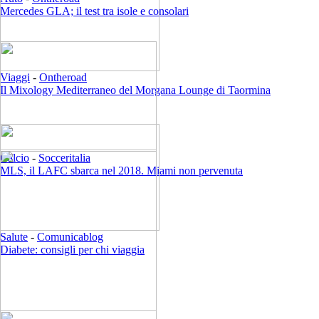
Mercedes GLA; il test tra isole e consolari
Viaggi
-
Ontheroad
Il Mixology Mediterraneo del Morgana Lounge di Taormina
Calcio
-
Socceritalia
MLS, il LAFC sbarca nel 2018. Miami non pervenuta
Salute
-
Comunicablog
Diabete: consigli per chi viaggia