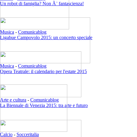
Un robot di famiglia? Non Ã¨ fantascienza!
Musica
-
Comunicablog
Ligabue Campovolo 2015: un concerto speciale
Musica
-
Comunicablog
Opera Teatrale: il calendario per l'estate 2015
Arte e cultura
-
Comunicablog
La Biennale di Venezia 2015: tra arte e futuro
Calcio
-
Socceritalia