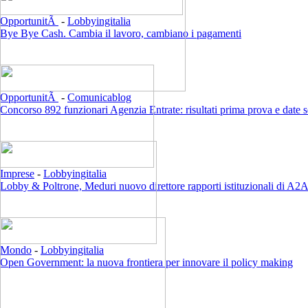
OpportunitÃ
-
Lobbyingitalia
Bye Bye Cash. Cambia il lavoro, cambiano i pagamenti
OpportunitÃ
-
Comunicablog
Concorso 892 funzionari Agenzia Entrate: risultati prima prova e date 
Imprese
-
Lobbyingitalia
Lobby & Poltrone, Meduri nuovo direttore rapporti istituzionali di A2
Mondo
-
Lobbyingitalia
Open Government: la nuova frontiera per innovare il policy making