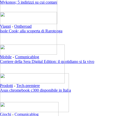
Mykonos; 5 indirizzi su cui contare
Viaggi
-
Ontheroad
Isole Cook; alla scoperta di Rarotonga
Mobile
-
Comunicablog
Corriere della Sera Digital Edition: il quotidiano si fa vivo
Prodotti
-
Tech-premiere
Asus chromebook c300 disponibile in Italia
Giochi
-
Comunicablog