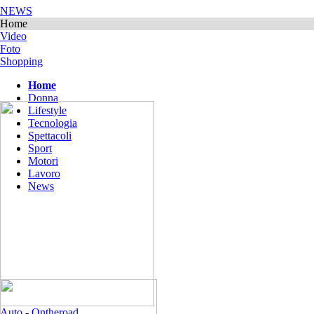
NEWS
Home
Video
Foto
Shopping
Home
Donna
Lifestyle
Tecnologia
Spettacoli
Sport
Motori
Lavoro
News
Auto
-
Ontheroad