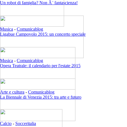
Un robot di famiglia? Non Ã¨ fantascienza!
Musica
-
Comunicablog
Ligabue Campovolo 2015: un concerto speciale
Musica
-
Comunicablog
Opera Teatrale: il calendario per l'estate 2015
Arte e cultura
-
Comunicablog
La Biennale di Venezia 2015: tra arte e futuro
Calcio
-
Socceritalia