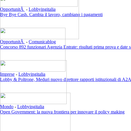
OpportunitÃ
-
Lobbyingitalia
Bye Bye Cash. Cambia il lavoro, cambiano i pagamenti
OpportunitÃ
-
Comunicablog
Concorso 892 funzionari Agenzia Entrate: risultati prima prova e date 
Imprese
-
Lobbyingitalia
Lobby & Poltrone, Meduri nuovo direttore rapporti istituzionali di A2
Mondo
-
Lobbyingitalia
Open Government: la nuova frontiera per innovare il policy making