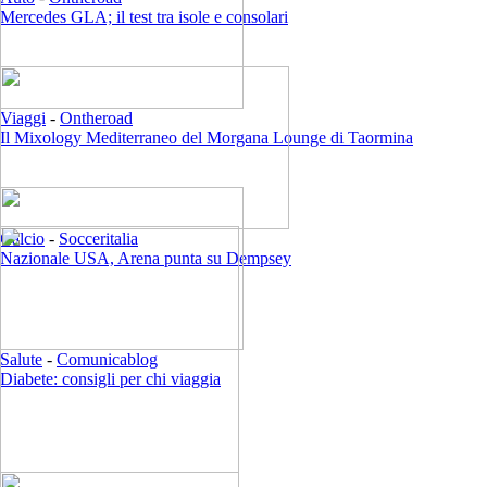
Mercedes GLA; il test tra isole e consolari
Viaggi
-
Ontheroad
Il Mixology Mediterraneo del Morgana Lounge di Taormina
Calcio
-
Socceritalia
Nazionale USA, Arena punta su Dempsey
Salute
-
Comunicablog
Diabete: consigli per chi viaggia