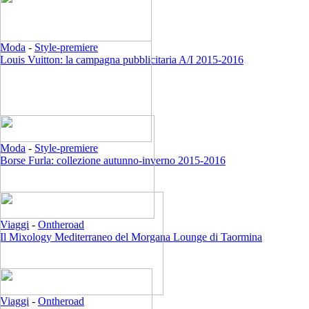
Moda
-
Style-premiere
Louis Vuitton: la campagna pubblicitaria A/I 2015-2016
Moda
-
Style-premiere
Borse Furla: collezione autunno-inverno 2015-2016
Viaggi
-
Ontheroad
Il Mixology Mediterraneo del Morgana Lounge di Taormina
Viaggi
-
Ontheroad