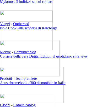
Mykonos; 5 indirizzi su cui contare
Viaggi
-
Ontheroad
Isole Cook; alla scoperta di Rarotonga
Mobile
-
Comunicablog
Corriere della Sera Digital Edition: il quotidiano si fa vivo
Prodotti
-
Tech-premiere
Asus chromebook c300 disponibile in Italia
Giochi
-
Comunicablog