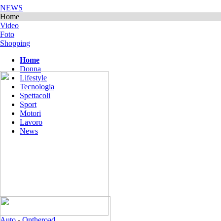
NEWS
Home
Video
Foto
Shopping
Home
Donna
Lifestyle
Tecnologia
Spettacoli
Sport
Motori
Lavoro
News
Auto
-
Ontheroad