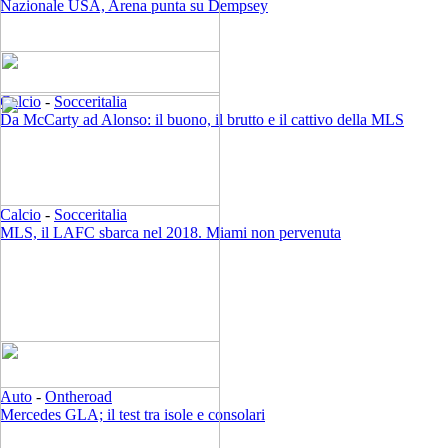
Nazionale USA, Arena punta su Dempsey
Calcio
-
Socceritalia
Da McCarty ad Alonso: il buono, il brutto e il cattivo della MLS
Calcio
-
Socceritalia
MLS, il LAFC sbarca nel 2018. Miami non pervenuta
Auto
-
Ontheroad
Mercedes GLA; il test tra isole e consolari