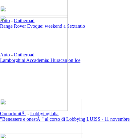
Auto
-
Ontheroad
Range Rover Evoque; weekend a Sextantio
Auto
-
Ontheroad
Lamborghini Accademia: Huracan on Ice
OpportunitÃ
-
Lobbyingitalia
"Benessere e onestÃ " al corso di Lobbying LUISS - 11 novembre