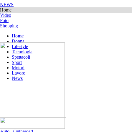
NEWS
Home
Video
Foto
Shopping
Home
Donna
Lifestyle
Tecnologia
Spettacoli
Sport
Motori
Lavoro
News
Auto
-
Ontheroad