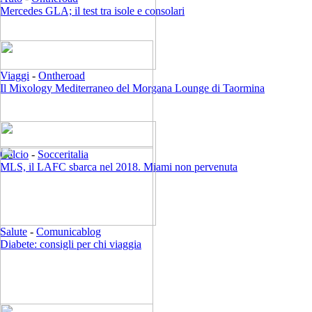
Mercedes GLA; il test tra isole e consolari
Viaggi
-
Ontheroad
Il Mixology Mediterraneo del Morgana Lounge di Taormina
Calcio
-
Socceritalia
MLS, il LAFC sbarca nel 2018. Miami non pervenuta
Salute
-
Comunicablog
Diabete: consigli per chi viaggia