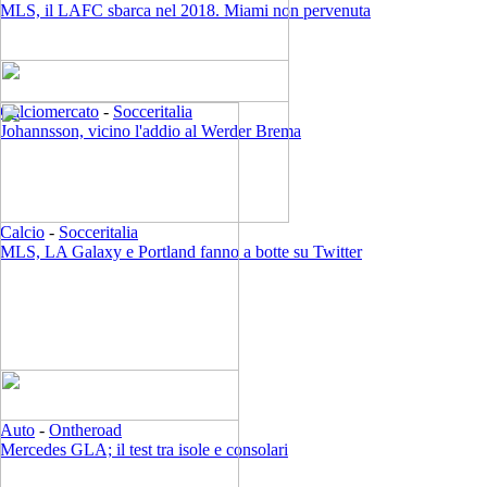
MLS, il LAFC sbarca nel 2018. Miami non pervenuta
Calciomercato
-
Socceritalia
Johannsson, vicino l'addio al Werder Brema
Calcio
-
Socceritalia
MLS, LA Galaxy e Portland fanno a botte su Twitter
Auto
-
Ontheroad
Mercedes GLA; il test tra isole e consolari