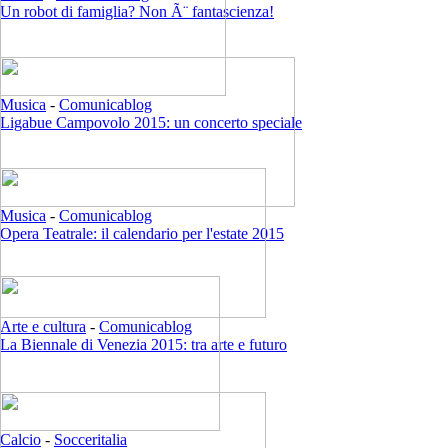
Un robot di famiglia? Non Ã¨ fantascienza!
Musica
-
Comunicablog
Ligabue Campovolo 2015: un concerto speciale
Musica
-
Comunicablog
Opera Teatrale: il calendario per l'estate 2015
Arte e cultura
-
Comunicablog
La Biennale di Venezia 2015: tra arte e futuro
Calcio
-
Socceritalia