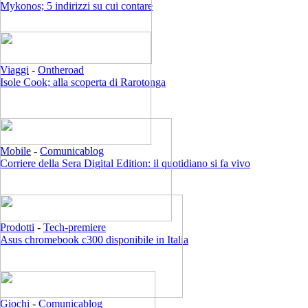
Mykonos; 5 indirizzi su cui contare
Viaggi
-
Ontheroad
Isole Cook; alla scoperta di Rarotonga
Mobile
-
Comunicablog
Corriere della Sera Digital Edition: il quotidiano si fa vivo
Prodotti
-
Tech-premiere
Asus chromebook c300 disponibile in Italia
Giochi
-
Comunicablog