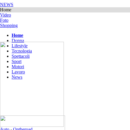
NEWS
Home
Video
Foto
Shopping
Home
Donna
Lifestyle
Tecnologia
Spettacoli
Sport
Motori
Lavoro
News
Auto
-
Ontheroad