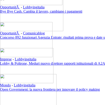
OpportunitÃ
-
Lobbyingitalia
Bye Bye Cash. Cambia il lavoro, cambiano i pagamenti
OpportunitÃ
-
Comunicablog
Concorso 892 funzionari Agenzia Entrate: risultati prima prova e date 
Imprese
-
Lobbyingitalia
Lobby & Poltrone, Meduri nuovo direttore rapporti istituzionali di A2
Mondo
-
Lobbyingitalia
Open Government: la nuova frontiera per innovare il policy making