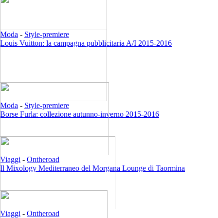
Moda
-
Style-premiere
Louis Vuitton: la campagna pubblicitaria A/I 2015-2016
Moda
-
Style-premiere
Borse Furla: collezione autunno-inverno 2015-2016
Viaggi
-
Ontheroad
Il Mixology Mediterraneo del Morgana Lounge di Taormina
Viaggi
-
Ontheroad