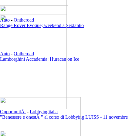
Auto
-
Ontheroad
Range Rover Evoque; weekend a Sextantio
Auto
-
Ontheroad
Lamborghini Accademia: Huracan on Ice
OpportunitÃ
-
Lobbyingitalia
"Benessere e onestÃ " al corso di Lobbying LUISS - 11 novembre