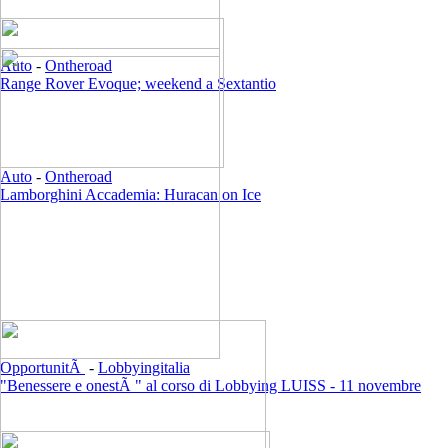
Auto
-
Ontheroad
Range Rover Evoque; weekend a Sextantio
Auto
-
Ontheroad
Lamborghini Accademia: Huracan on Ice
OpportunitÃ
-
Lobbyingitalia
"Benessere e onestÃ " al corso di Lobbying LUISS - 11 novembre