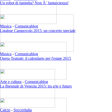
Un robot di famiglia? Non Ã¨ fantascienza!
Musica
-
Comunicablog
Ligabue Campovolo 2015: un concerto speciale
Musica
-
Comunicablog
Opera Teatrale: il calendario per l'estate 2015
Arte e cultura
-
Comunicablog
La Biennale di Venezia 2015: tra arte e futuro
Calcio
-
Socceritalia