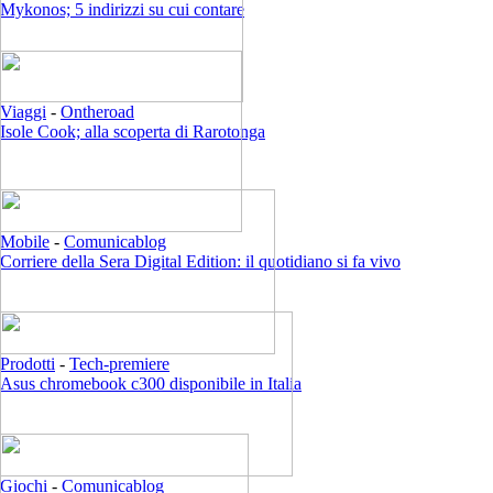
Mykonos; 5 indirizzi su cui contare
Viaggi
-
Ontheroad
Isole Cook; alla scoperta di Rarotonga
Mobile
-
Comunicablog
Corriere della Sera Digital Edition: il quotidiano si fa vivo
Prodotti
-
Tech-premiere
Asus chromebook c300 disponibile in Italia
Giochi
-
Comunicablog