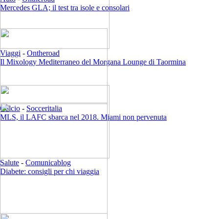
Mercedes GLA; il test tra isole e consolari
Viaggi
-
Ontheroad
Il Mixology Mediterraneo del Morgana Lounge di Taormina
Calcio
-
Socceritalia
MLS, il LAFC sbarca nel 2018. Miami non pervenuta
Salute
-
Comunicablog
Diabete: consigli per chi viaggia