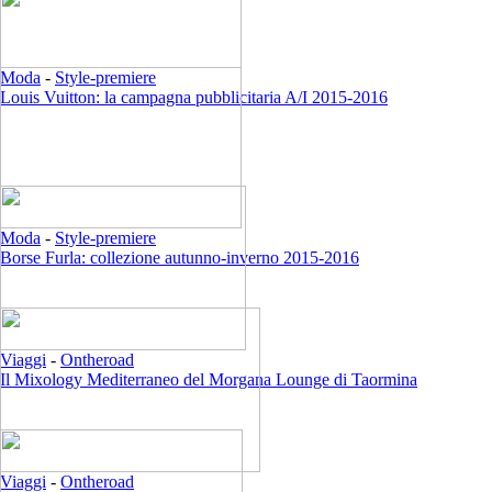
Moda
-
Style-premiere
Louis Vuitton: la campagna pubblicitaria A/I 2015-2016
Moda
-
Style-premiere
Borse Furla: collezione autunno-inverno 2015-2016
Viaggi
-
Ontheroad
Il Mixology Mediterraneo del Morgana Lounge di Taormina
Viaggi
-
Ontheroad