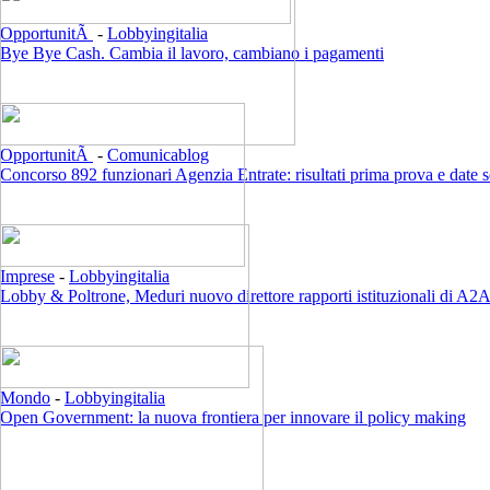
OpportunitÃ
-
Lobbyingitalia
Bye Bye Cash. Cambia il lavoro, cambiano i pagamenti
OpportunitÃ
-
Comunicablog
Concorso 892 funzionari Agenzia Entrate: risultati prima prova e date 
Imprese
-
Lobbyingitalia
Lobby & Poltrone, Meduri nuovo direttore rapporti istituzionali di A2
Mondo
-
Lobbyingitalia
Open Government: la nuova frontiera per innovare il policy making