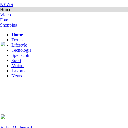
NEWS
Home
Video
Foto
Shopping
Home
Donna
Lifestyle
Tecnologia
Spettacoli
Sport
Motori
Lavoro
News
Auto
-
Ontheroad