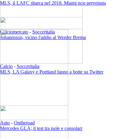
MLS, il LAFC sbarca nel 2018. Miami non pervenuta
Calciomercato
-
Socceritalia
Johannsson, vicino l'addio al Werder Brema
Calcio
-
Socceritalia
MLS, LA Galaxy e Portland fanno a botte su Twitter
Auto
-
Ontheroad
Mercedes GLA; il test tra isole e consolari