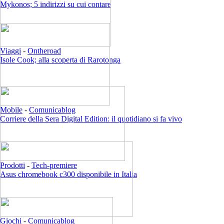
Mykonos; 5 indirizzi su cui contare
Viaggi
-
Ontheroad
Isole Cook; alla scoperta di Rarotonga
Mobile
-
Comunicablog
Corriere della Sera Digital Edition: il quotidiano si fa vivo
Prodotti
-
Tech-premiere
Asus chromebook c300 disponibile in Italia
Giochi
-
Comunicablog