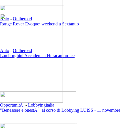
Auto
-
Ontheroad
Range Rover Evoque; weekend a Sextantio
Auto
-
Ontheroad
Lamborghini Accademia: Huracan on Ice
OpportunitÃ
-
Lobbyingitalia
"Benessere e onestÃ " al corso di Lobbying LUISS - 11 novembre