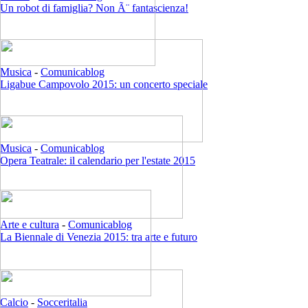
Un robot di famiglia? Non Ã¨ fantascienza!
Musica
-
Comunicablog
Ligabue Campovolo 2015: un concerto speciale
Musica
-
Comunicablog
Opera Teatrale: il calendario per l'estate 2015
Arte e cultura
-
Comunicablog
La Biennale di Venezia 2015: tra arte e futuro
Calcio
-
Socceritalia