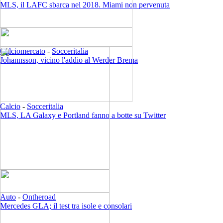
MLS, il LAFC sbarca nel 2018. Miami non pervenuta
Calciomercato
-
Socceritalia
Johannsson, vicino l'addio al Werder Brema
Calcio
-
Socceritalia
MLS, LA Galaxy e Portland fanno a botte su Twitter
Auto
-
Ontheroad
Mercedes GLA; il test tra isole e consolari