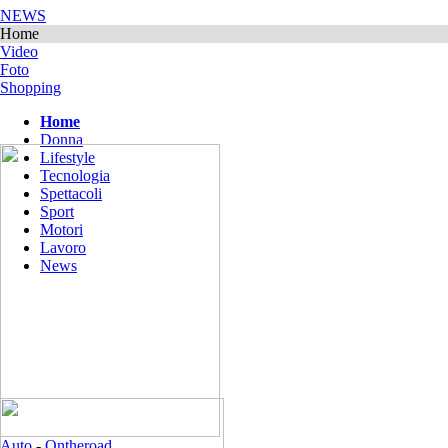
NEWS
Home
Video
Foto
Shopping
Home
Donna
Lifestyle
Tecnologia
Spettacoli
Sport
Motori
Lavoro
News
Auto
-
Ontheroad