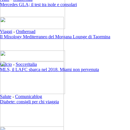
Mercedes GLA; il test tra isole e consolari
Viaggi
-
Ontheroad
Il Mixology Mediterraneo del Morgana Lounge di Taormina
Calcio
-
Socceritalia
MLS, il LAFC sbarca nel 2018. Miami non pervenuta
Salute
-
Comunicablog
Diabete: consigli per chi viaggia