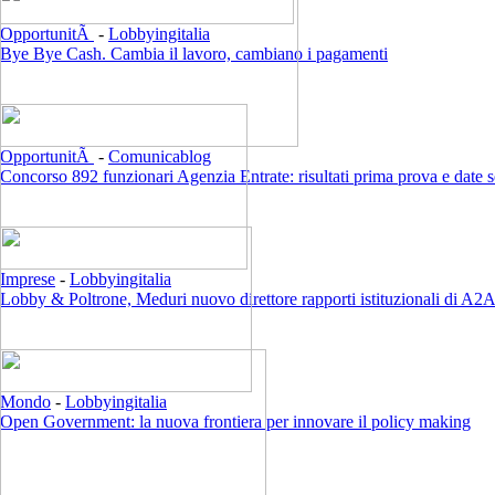
OpportunitÃ
-
Lobbyingitalia
Bye Bye Cash. Cambia il lavoro, cambiano i pagamenti
OpportunitÃ
-
Comunicablog
Concorso 892 funzionari Agenzia Entrate: risultati prima prova e date 
Imprese
-
Lobbyingitalia
Lobby & Poltrone, Meduri nuovo direttore rapporti istituzionali di A2
Mondo
-
Lobbyingitalia
Open Government: la nuova frontiera per innovare il policy making