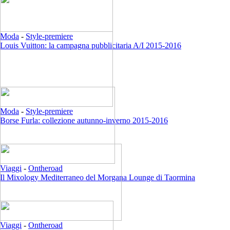
Moda
-
Style-premiere
Louis Vuitton: la campagna pubblicitaria A/I 2015-2016
Moda
-
Style-premiere
Borse Furla: collezione autunno-inverno 2015-2016
Viaggi
-
Ontheroad
Il Mixology Mediterraneo del Morgana Lounge di Taormina
Viaggi
-
Ontheroad