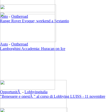
Auto
-
Ontheroad
Range Rover Evoque; weekend a Sextantio
Auto
-
Ontheroad
Lamborghini Accademia: Huracan on Ice
OpportunitÃ
-
Lobbyingitalia
"Benessere e onestÃ " al corso di Lobbying LUISS - 11 novembre