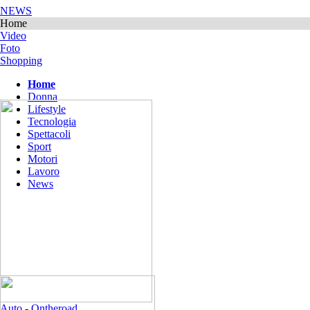
NEWS
Home
Video
Foto
Shopping
Home
Donna
Lifestyle
Tecnologia
Spettacoli
Sport
Motori
Lavoro
News
Auto
-
Ontheroad