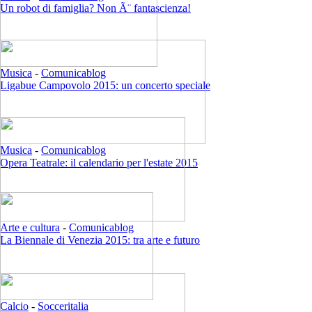
Un robot di famiglia? Non Ã¨ fantascienza!
Musica
-
Comunicablog
Ligabue Campovolo 2015: un concerto speciale
Musica
-
Comunicablog
Opera Teatrale: il calendario per l'estate 2015
Arte e cultura
-
Comunicablog
La Biennale di Venezia 2015: tra arte e futuro
Calcio
-
Socceritalia