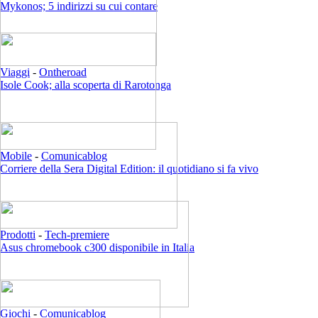
Mykonos; 5 indirizzi su cui contare
Viaggi
-
Ontheroad
Isole Cook; alla scoperta di Rarotonga
Mobile
-
Comunicablog
Corriere della Sera Digital Edition: il quotidiano si fa vivo
Prodotti
-
Tech-premiere
Asus chromebook c300 disponibile in Italia
Giochi
-
Comunicablog