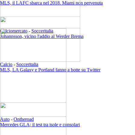
MLS, il LAFC sbarca nel 2018. Miami non pervenuta
Calciomercato
-
Socceritalia
Johannsson, vicino l'addio al Werder Brema
Calcio
-
Socceritalia
MLS, LA Galaxy e Portland fanno a botte su Twitter
Auto
-
Ontheroad
Mercedes GLA; il test tra isole e consolari