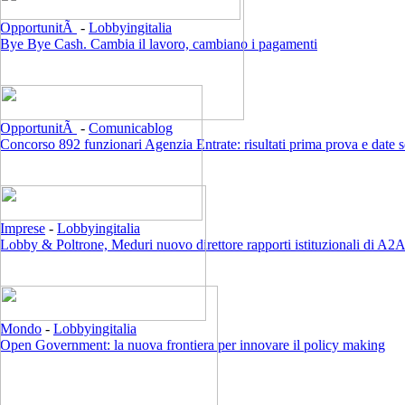
OpportunitÃ
-
Lobbyingitalia
Bye Bye Cash. Cambia il lavoro, cambiano i pagamenti
OpportunitÃ
-
Comunicablog
Concorso 892 funzionari Agenzia Entrate: risultati prima prova e date 
Imprese
-
Lobbyingitalia
Lobby & Poltrone, Meduri nuovo direttore rapporti istituzionali di A2
Mondo
-
Lobbyingitalia
Open Government: la nuova frontiera per innovare il policy making