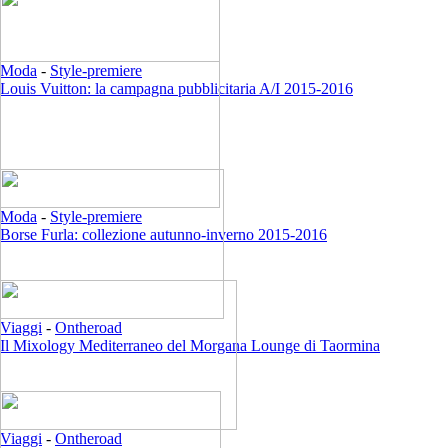
Moda
-
Style-premiere
Louis Vuitton: la campagna pubblicitaria A/I 2015-2016
Moda
-
Style-premiere
Borse Furla: collezione autunno-inverno 2015-2016
Viaggi
-
Ontheroad
Il Mixology Mediterraneo del Morgana Lounge di Taormina
Viaggi
-
Ontheroad