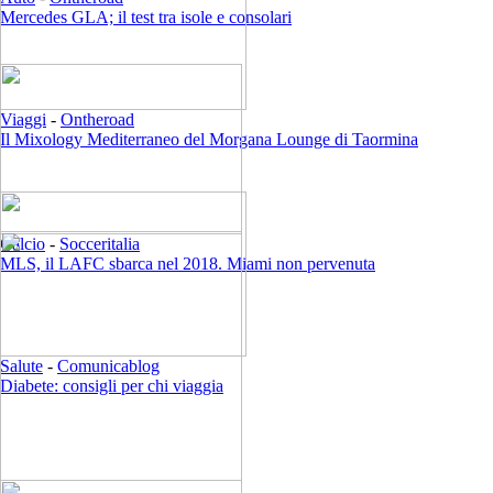
Mercedes GLA; il test tra isole e consolari
Viaggi
-
Ontheroad
Il Mixology Mediterraneo del Morgana Lounge di Taormina
Calcio
-
Socceritalia
MLS, il LAFC sbarca nel 2018. Miami non pervenuta
Salute
-
Comunicablog
Diabete: consigli per chi viaggia