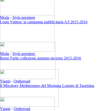
Moda
-
Style-premiere
Louis Vuitton: la campagna pubblicitaria A/I 2015-2016
Moda
-
Style-premiere
Borse Furla: collezione autunno-inverno 2015-2016
Viaggi
-
Ontheroad
Il Mixology Mediterraneo del Morgana Lounge di Taormina
Viaggi
-
Ontheroad