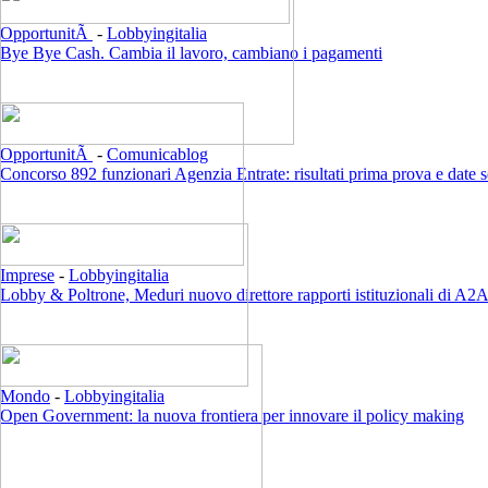
OpportunitÃ
-
Lobbyingitalia
Bye Bye Cash. Cambia il lavoro, cambiano i pagamenti
OpportunitÃ
-
Comunicablog
Concorso 892 funzionari Agenzia Entrate: risultati prima prova e date 
Imprese
-
Lobbyingitalia
Lobby & Poltrone, Meduri nuovo direttore rapporti istituzionali di A2
Mondo
-
Lobbyingitalia
Open Government: la nuova frontiera per innovare il policy making