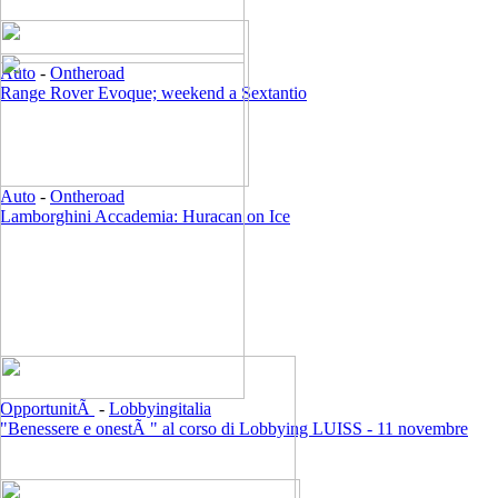
Auto
-
Ontheroad
Range Rover Evoque; weekend a Sextantio
Auto
-
Ontheroad
Lamborghini Accademia: Huracan on Ice
OpportunitÃ
-
Lobbyingitalia
"Benessere e onestÃ " al corso di Lobbying LUISS - 11 novembre