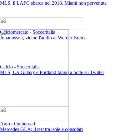
MLS, il LAFC sbarca nel 2018. Miami non pervenuta
Calciomercato
-
Socceritalia
Johannsson, vicino l'addio al Werder Brema
Calcio
-
Socceritalia
MLS, LA Galaxy e Portland fanno a botte su Twitter
Auto
-
Ontheroad
Mercedes GLA; il test tra isole e consolari