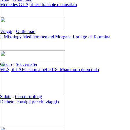
Mercedes GLA; il test tra isole e consolari
Viaggi
-
Ontheroad
Il Mixology Mediterraneo del Morgana Lounge di Taormina
Calcio
-
Socceritalia
MLS, il LAFC sbarca nel 2018. Miami non pervenuta
Salute
-
Comunicablog
Diabete: consigli per chi viaggia