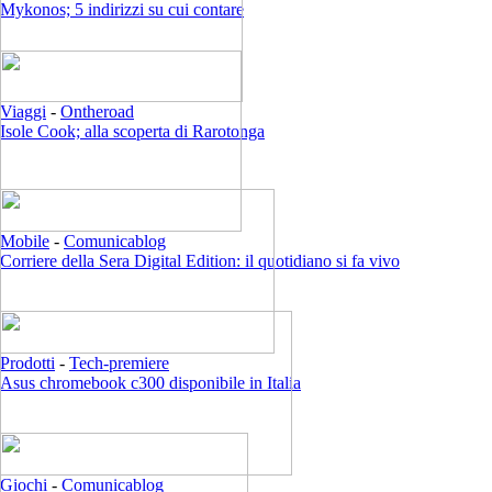
Mykonos; 5 indirizzi su cui contare
Viaggi
-
Ontheroad
Isole Cook; alla scoperta di Rarotonga
Mobile
-
Comunicablog
Corriere della Sera Digital Edition: il quotidiano si fa vivo
Prodotti
-
Tech-premiere
Asus chromebook c300 disponibile in Italia
Giochi
-
Comunicablog