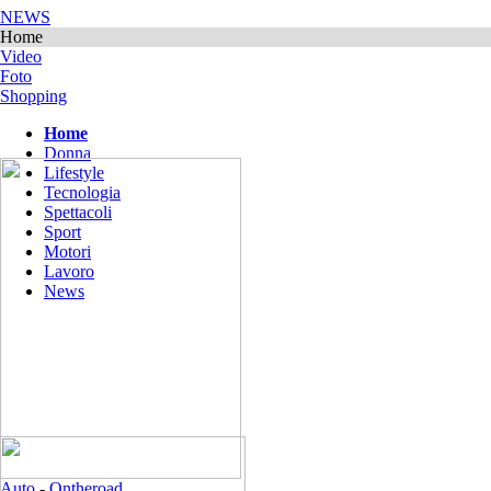
NEWS
Home
Video
Foto
Shopping
Home
Donna
Lifestyle
Tecnologia
Spettacoli
Sport
Motori
Lavoro
News
Auto
-
Ontheroad