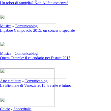
Un robot di famiglia? Non Ã¨ fantascienza!
Musica
-
Comunicablog
Ligabue Campovolo 2015: un concerto speciale
Musica
-
Comunicablog
Opera Teatrale: il calendario per l'estate 2015
Arte e cultura
-
Comunicablog
La Biennale di Venezia 2015: tra arte e futuro
Calcio
-
Socceritalia