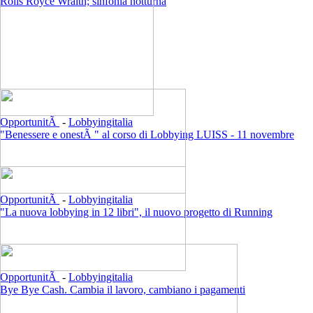
Rolls Royce Wraith; sinfonia notturna
OpportunitÃ
-
Lobbyingitalia
"Benessere e onestÃ " al corso di Lobbying LUISS - 11 novembre
OpportunitÃ
-
Lobbyingitalia
"La nuova lobbying in 12 libri", il nuovo progetto di Running
OpportunitÃ
-
Lobbyingitalia
Bye Bye Cash. Cambia il lavoro, cambiano i pagamenti