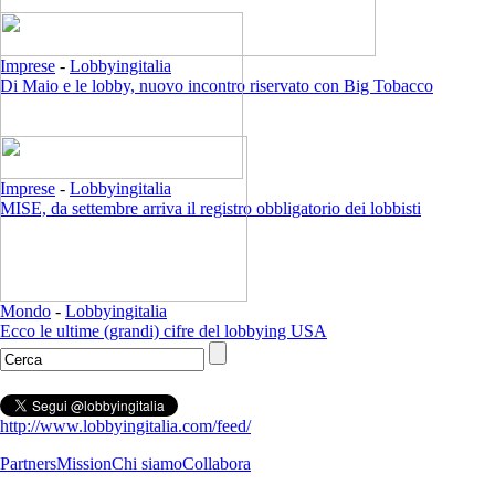
Imprese
-
Lobbyingitalia
Di Maio e le lobby, nuovo incontro riservato con Big Tobacco
Imprese
-
Lobbyingitalia
MISE, da settembre arriva il registro obbligatorio dei lobbisti
Mondo
-
Lobbyingitalia
Ecco le ultime (grandi) cifre del lobbying USA
http://www.lobbyingitalia.com/feed/
Partners
Mission
Chi siamo
Collabora