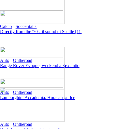
Calcio
-
Socceritalia
Directly from the '70s: il sound di Seattle [11]
Auto
-
Ontheroad
Range Rover Evoque; weekend a Sextantio
Auto
-
Ontheroad
Lamborghini Accademia: Huracan on Ice
Auto
-
Ontheroad