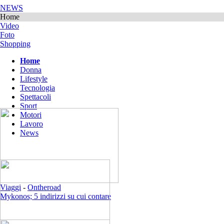
NEWS
Home
Video
Foto
Shopping
Home
Donna
Lifestyle
Tecnologia
Spettacoli
Sport
Motori
Lavoro
News
Viaggi
-
Ontheroad
Mykonos; 5 indirizzi su cui contare