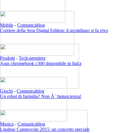
Mobile
-
Comunicablog
Corriere della Sera Digital Edition: il quotidiano si fa vivo
Prodotti
-
Tech-premiere
Asus chromebook c300 disponibile in Italia
Giochi
-
Comunicablog
Un robot di famiglia? Non Ã¨ fantascienza!
Musica
-
Comunicablog
Ligabue Campovolo 2015: un concerto speciale