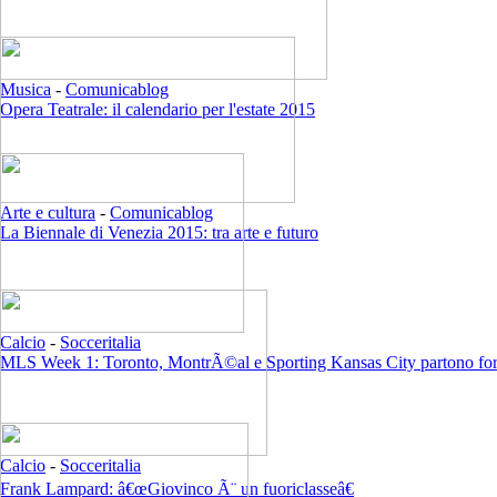
Musica
-
Comunicablog
Opera Teatrale: il calendario per l'estate 2015
Arte e cultura
-
Comunicablog
La Biennale di Venezia 2015: tra arte e futuro
Calcio
-
Socceritalia
MLS Week 1: Toronto, MontrÃ©al e Sporting Kansas City partono for
Calcio
-
Socceritalia
Frank Lampard: â€œGiovinco Ã¨ un fuoriclasseâ€