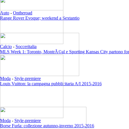
Auto
-
Ontheroad
Range Rover Evoque; weekend a Sextantio
Calcio
-
Socceritalia
MLS Week 1: Toronto, MontrÃ©al e Sporting Kansas City partono for
Moda
-
Style-premiere
Louis Vuitton: la campagna pubblicitaria A/I 2015-2016
Moda
-
Style-premiere
Borse Furla: collezione autunno-inverno 2015-2016