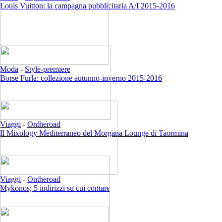
Louis Vuitton: la campagna pubblicitaria A/I 2015-2016
Moda
-
Style-premiere
Borse Furla: collezione autunno-inverno 2015-2016
Viaggi
-
Ontheroad
Il Mixology Mediterraneo del Morgana Lounge di Taormina
Viaggi
-
Ontheroad
Mykonos; 5 indirizzi su cui contare