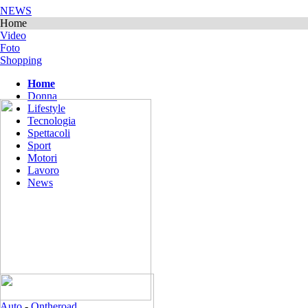
NEWS
Home
Video
Foto
Shopping
Home
Donna
Lifestyle
Tecnologia
Spettacoli
Sport
Motori
Lavoro
News
Auto
-
Ontheroad