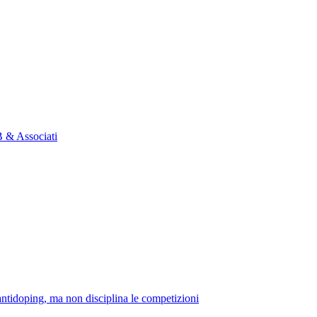
B & Associati
™antidoping, ma non disciplina le competizioni