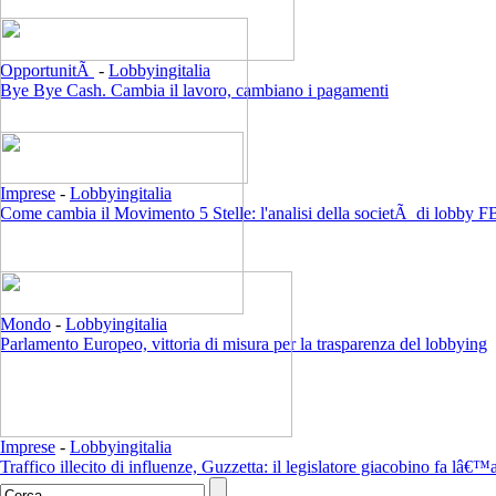
OpportunitÃ
-
Lobbyingitalia
Bye Bye Cash. Cambia il lavoro, cambiano i pagamenti
Imprese
-
Lobbyingitalia
Come cambia il Movimento 5 Stelle: l'analisi della societÃ di lobby F
Mondo
-
Lobbyingitalia
Parlamento Europeo, vittoria di misura per la trasparenza del lobbying
Imprese
-
Lobbyingitalia
Traffico illecito di influenze, Guzzetta: il legislatore giacobino fa lâ€