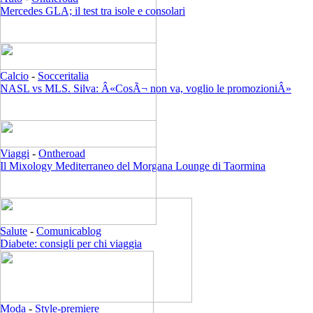
Mercedes GLA; il test tra isole e consolari
Calcio
-
Socceritalia
NASL vs MLS. Silva: Â«CosÃ¬ non va, voglio le promozioniÂ»
Viaggi
-
Ontheroad
Il Mixology Mediterraneo del Morgana Lounge di Taormina
Salute
-
Comunicablog
Diabete: consigli per chi viaggia
Moda
-
Style-premiere