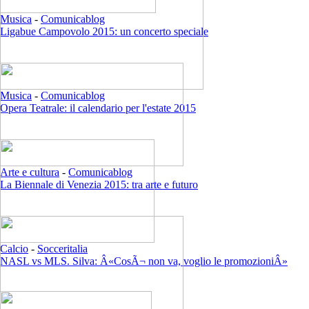
Musica
-
Comunicablog
Ligabue Campovolo 2015: un concerto speciale
Musica
-
Comunicablog
Opera Teatrale: il calendario per l'estate 2015
Arte e cultura
-
Comunicablog
La Biennale di Venezia 2015: tra arte e futuro
Calcio
-
Socceritalia
NASL vs MLS. Silva: Â«CosÃ¬ non va, voglio le promozioniÂ»