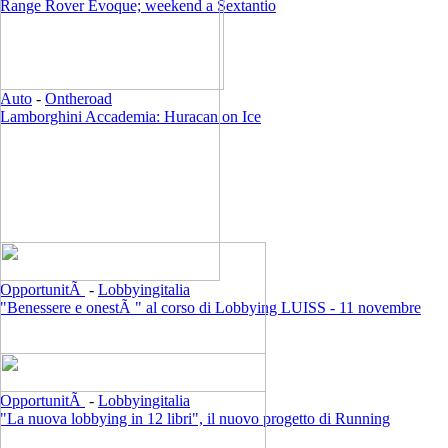
Range Rover Evoque; weekend a Sextantio
Auto
-
Ontheroad
Lamborghini Accademia: Huracan on Ice
OpportunitÃ
-
Lobbyingitalia
"Benessere e onestÃ " al corso di Lobbying LUISS - 11 novembre
OpportunitÃ
-
Lobbyingitalia
"La nuova lobbying in 12 libri", il nuovo progetto di Running