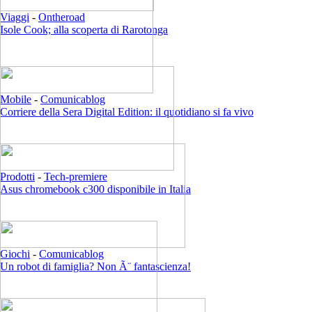
Viaggi
-
Ontheroad
Isole Cook; alla scoperta di Rarotonga
Mobile
-
Comunicablog
Corriere della Sera Digital Edition: il quotidiano si fa vivo
Prodotti
-
Tech-premiere
Asus chromebook c300 disponibile in Italia
Giochi
-
Comunicablog
Un robot di famiglia? Non Ã¨ fantascienza!