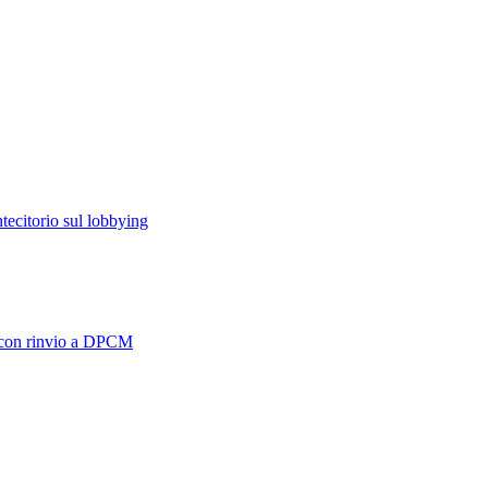
ontecitorio sul lobbying
o con rinvio a DPCM