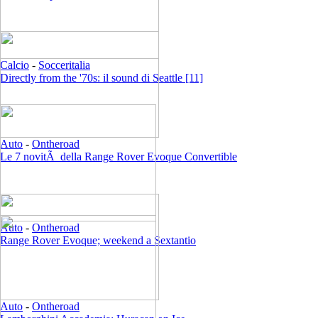
Calcio
-
Socceritalia
Directly from the '70s: il sound di Seattle [11]
Auto
-
Ontheroad
Le 7 novitÃ della Range Rover Evoque Convertible
Auto
-
Ontheroad
Range Rover Evoque; weekend a Sextantio
Auto
-
Ontheroad