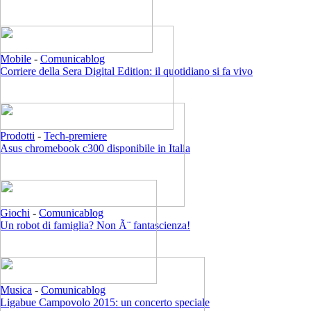
Mobile
-
Comunicablog
Corriere della Sera Digital Edition: il quotidiano si fa vivo
Prodotti
-
Tech-premiere
Asus chromebook c300 disponibile in Italia
Giochi
-
Comunicablog
Un robot di famiglia? Non Ã¨ fantascienza!
Musica
-
Comunicablog
Ligabue Campovolo 2015: un concerto speciale