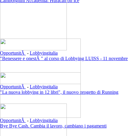
Lamborghini Accademia: Huracan on Ice
OpportunitÃ
-
Lobbyingitalia
"Benessere e onestÃ " al corso di Lobbying LUISS - 11 novembre
OpportunitÃ
-
Lobbyingitalia
"La nuova lobbying in 12 libri", il nuovo progetto di Running
OpportunitÃ
-
Lobbyingitalia
Bye Bye Cash. Cambia il lavoro, cambiano i pagamenti