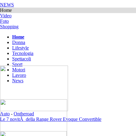
NEWS
Home
Video
Foto
Shopping
Home
Donna
Lifestyle
Tecnologia
Spettacoli
Sport
Motori
Lavoro
News
Auto
-
Ontheroad
Le 7 novitÃ della Range Rover Evoque Convertible