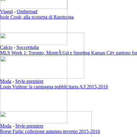
Viaggi
-
Ontheroad
Isole Cook; alla scoperta di Rarotonga
Calcio
-
Socceritalia
MLS Week 1: Toronto, MontrÃ©al e Sporting Kansas City partono for
Moda
-
Style-premiere
Louis Vuitton: la campagna pubblicitaria A/I 2015-2016
Moda
-
Style-premiere
Borse Furla: collezione autunno-inverno 2015-2016