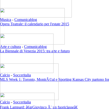
Musica
-
Comunicablog
Opera Teatrale: il calendario per l'estate 2015
Arte e cultura
-
Comunicablog
La Biennale di Venezia 2015: tra arte e futuro
Calcio
-
Socceritalia
MLS Week 1: Toronto, MontrÃ©al e Sporting Kansas City partono for
Calcio
-
Socceritalia
Frank Lampard: â€œGiovinco Ã¨ un fuoriclasseâ€