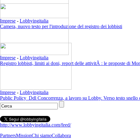
Imprese
-
Lobbyingitalia
Camera, nuovo testo per l'introduzione del registro dei lobbisti
Imprese
-
Lobbyingitalia
Registro lobbisti, limiti ai doni, report delle attivitÃ : le proposte di M
Imprese
-
Lobbyingitalia
Public Policy_Ddl Concorrenza, a lavoro su Lobby. Verso testo snell
http://www.lobbyingitalia.com/feed/
Partners
Mission
Chi siamo
Collabora