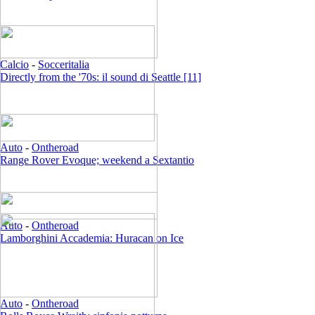
Calcio
-
Socceritalia
Directly from the '70s: il sound di Seattle [11]
Auto
-
Ontheroad
Range Rover Evoque; weekend a Sextantio
Auto
-
Ontheroad
Lamborghini Accademia: Huracan on Ice
Auto
-
Ontheroad