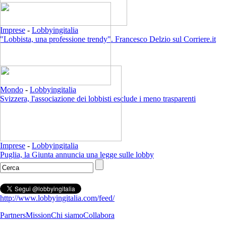
Imprese
-
Lobbyingitalia
"Lobbista, una professione trendy". Francesco Delzio sul Corriere.it
Mondo
-
Lobbyingitalia
Svizzera, l'associazione dei lobbisti esclude i meno trasparenti
Imprese
-
Lobbyingitalia
Puglia, la Giunta annuncia una legge sulle lobby
http://www.lobbyingitalia.com/feed/
Partners
Mission
Chi siamo
Collabora