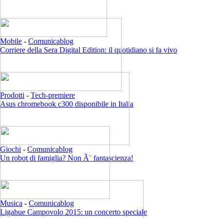
Mobile
-
Comunicablog
Corriere della Sera Digital Edition: il quotidiano si fa vivo
Prodotti
-
Tech-premiere
Asus chromebook c300 disponibile in Italia
Giochi
-
Comunicablog
Un robot di famiglia? Non Ã¨ fantascienza!
Musica
-
Comunicablog
Ligabue Campovolo 2015: un concerto speciale