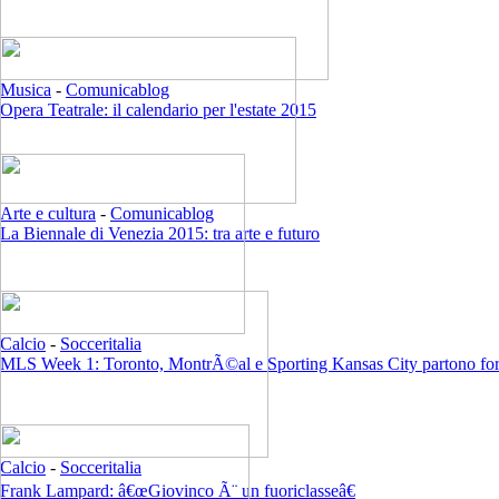
Musica
-
Comunicablog
Opera Teatrale: il calendario per l'estate 2015
Arte e cultura
-
Comunicablog
La Biennale di Venezia 2015: tra arte e futuro
Calcio
-
Socceritalia
MLS Week 1: Toronto, MontrÃ©al e Sporting Kansas City partono for
Calcio
-
Socceritalia
Frank Lampard: â€œGiovinco Ã¨ un fuoriclasseâ€