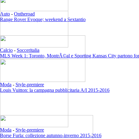
Auto
-
Ontheroad
Range Rover Evoque; weekend a Sextantio
Calcio
-
Socceritalia
MLS Week 1: Toronto, MontrÃ©al e Sporting Kansas City partono for
Moda
-
Style-premiere
Louis Vuitton: la campagna pubblicitaria A/I 2015-2016
Moda
-
Style-premiere
Borse Furla: collezione autunno-inverno 2015-2016