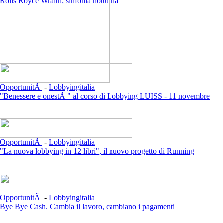
Rolls Royce Wraith; sinfonia notturna
OpportunitÃ
-
Lobbyingitalia
"Benessere e onestÃ " al corso di Lobbying LUISS - 11 novembre
OpportunitÃ
-
Lobbyingitalia
"La nuova lobbying in 12 libri", il nuovo progetto di Running
OpportunitÃ
-
Lobbyingitalia
Bye Bye Cash. Cambia il lavoro, cambiano i pagamenti