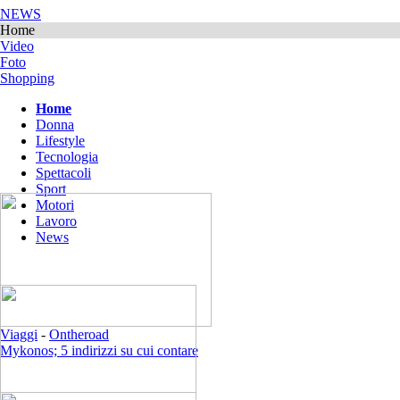
NEWS
Home
Video
Foto
Shopping
Home
Donna
Lifestyle
Tecnologia
Spettacoli
Sport
Motori
Lavoro
News
Viaggi
-
Ontheroad
Mykonos; 5 indirizzi su cui contare