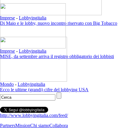
Imprese
-
Lobbyingitalia
Di Maio e le lobby, nuovo incontro riservato con Big Tobacco
Imprese
-
Lobbyingitalia
MISE, da settembre arriva il registro obbligatorio dei lobbisti
Mondo
-
Lobbyingitalia
Ecco le ultime (grandi) cifre del lobbying USA
http://www.lobbyingitalia.com/feed/
Partners
Mission
Chi siamo
Collabora