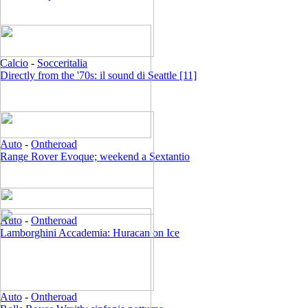
Calcio
-
Socceritalia
Directly from the '70s: il sound di Seattle [11]
Auto
-
Ontheroad
Range Rover Evoque; weekend a Sextantio
Auto
-
Ontheroad
Lamborghini Accademia: Huracan on Ice
Auto
-
Ontheroad