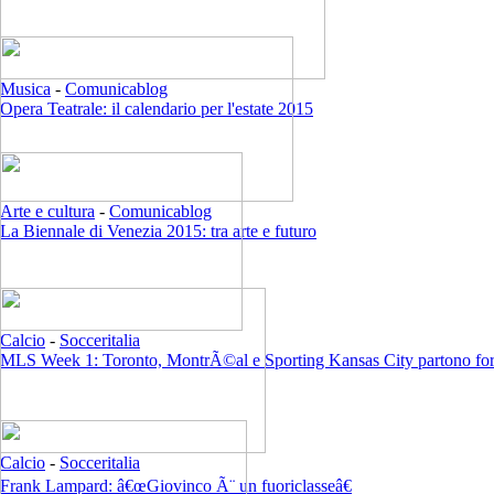
Musica
-
Comunicablog
Opera Teatrale: il calendario per l'estate 2015
Arte e cultura
-
Comunicablog
La Biennale di Venezia 2015: tra arte e futuro
Calcio
-
Socceritalia
MLS Week 1: Toronto, MontrÃ©al e Sporting Kansas City partono for
Calcio
-
Socceritalia
Frank Lampard: â€œGiovinco Ã¨ un fuoriclasseâ€