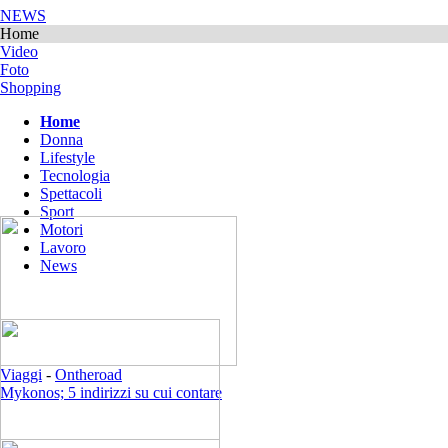
NEWS
Home
Video
Foto
Shopping
Home
Donna
Lifestyle
Tecnologia
Spettacoli
Sport
Motori
Lavoro
News
Viaggi
-
Ontheroad
Mykonos; 5 indirizzi su cui contare