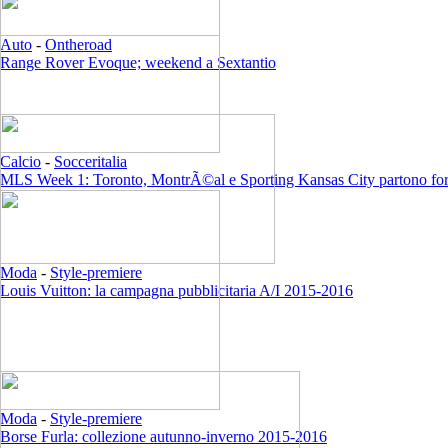
Auto
-
Ontheroad
Range Rover Evoque; weekend a Sextantio
Calcio
-
Socceritalia
MLS Week 1: Toronto, MontrÃ©al e Sporting Kansas City partono for
Moda
-
Style-premiere
Louis Vuitton: la campagna pubblicitaria A/I 2015-2016
Moda
-
Style-premiere
Borse Furla: collezione autunno-inverno 2015-2016