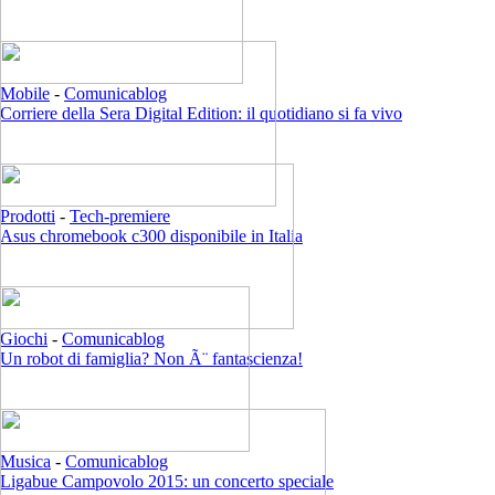
Mobile
-
Comunicablog
Corriere della Sera Digital Edition: il quotidiano si fa vivo
Prodotti
-
Tech-premiere
Asus chromebook c300 disponibile in Italia
Giochi
-
Comunicablog
Un robot di famiglia? Non Ã¨ fantascienza!
Musica
-
Comunicablog
Ligabue Campovolo 2015: un concerto speciale