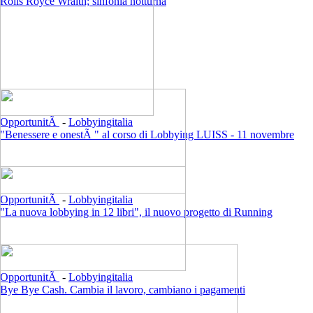
Rolls Royce Wraith; sinfonia notturna
OpportunitÃ
-
Lobbyingitalia
"Benessere e onestÃ " al corso di Lobbying LUISS - 11 novembre
OpportunitÃ
-
Lobbyingitalia
"La nuova lobbying in 12 libri", il nuovo progetto di Running
OpportunitÃ
-
Lobbyingitalia
Bye Bye Cash. Cambia il lavoro, cambiano i pagamenti