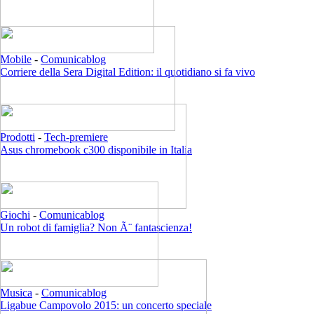
Mobile
-
Comunicablog
Corriere della Sera Digital Edition: il quotidiano si fa vivo
Prodotti
-
Tech-premiere
Asus chromebook c300 disponibile in Italia
Giochi
-
Comunicablog
Un robot di famiglia? Non Ã¨ fantascienza!
Musica
-
Comunicablog
Ligabue Campovolo 2015: un concerto speciale