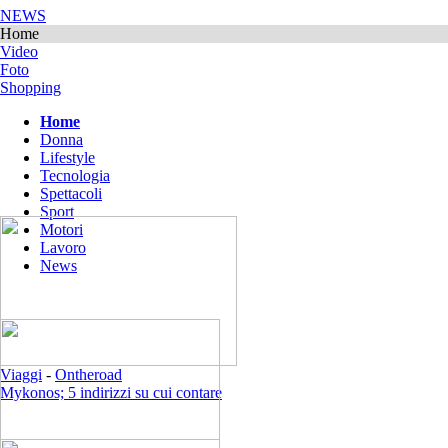
NEWS
Home
Video
Foto
Shopping
Home
Donna
Lifestyle
Tecnologia
Spettacoli
Sport
Motori
Lavoro
News
Viaggi
-
Ontheroad
Mykonos; 5 indirizzi su cui contare