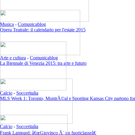
Musica
-
Comunicablog
Opera Teatrale: il calendario per l'estate 2015
Arte e cultura
-
Comunicablog
La Biennale di Venezia 2015: tra arte e futuro
Calcio
-
Socceritalia
MLS Week 1: Toronto, MontrÃ©al e Sporting Kansas City partono for
Calcio
-
Socceritalia
Frank Lampard: â€œGiovinco Ã¨ un fuoriclasseâ€