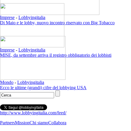
Imprese
-
Lobbyingitalia
Di Maio e le lobby, nuovo incontro riservato con Big Tobacco
Imprese
-
Lobbyingitalia
MISE, da settembre arriva il registro obbligatorio dei lobbisti
Mondo
-
Lobbyingitalia
Ecco le ultime (grandi) cifre del lobbying USA
http://www.lobbyingitalia.com/feed/
Partners
Mission
Chi siamo
Collabora