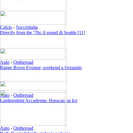
Calcio
-
Socceritalia
Directly from the '70s: il sound di Seattle [11]
Auto
-
Ontheroad
Range Rover Evoque; weekend a Sextantio
Auto
-
Ontheroad
Lamborghini Accademia: Huracan on Ice
Auto
-
Ontheroad