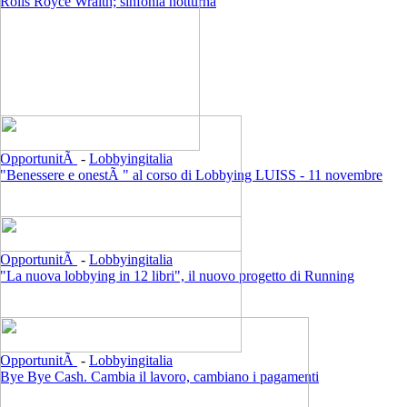
Rolls Royce Wraith; sinfonia notturna
OpportunitÃ
-
Lobbyingitalia
"Benessere e onestÃ " al corso di Lobbying LUISS - 11 novembre
OpportunitÃ
-
Lobbyingitalia
"La nuova lobbying in 12 libri", il nuovo progetto di Running
OpportunitÃ
-
Lobbyingitalia
Bye Bye Cash. Cambia il lavoro, cambiano i pagamenti