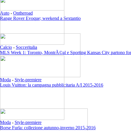
Auto
-
Ontheroad
Range Rover Evoque; weekend a Sextantio
Calcio
-
Socceritalia
MLS Week 1: Toronto, MontrÃ©al e Sporting Kansas City partono for
Moda
-
Style-premiere
Louis Vuitton: la campagna pubblicitaria A/I 2015-2016
Moda
-
Style-premiere
Borse Furla: collezione autunno-inverno 2015-2016