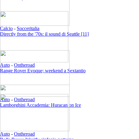
Calcio
-
Socceritalia
Directly from the '70s: il sound di Seattle [11]
Auto
-
Ontheroad
Range Rover Evoque; weekend a Sextantio
Auto
-
Ontheroad
Lamborghini Accademia: Huracan on Ice
Auto
-
Ontheroad