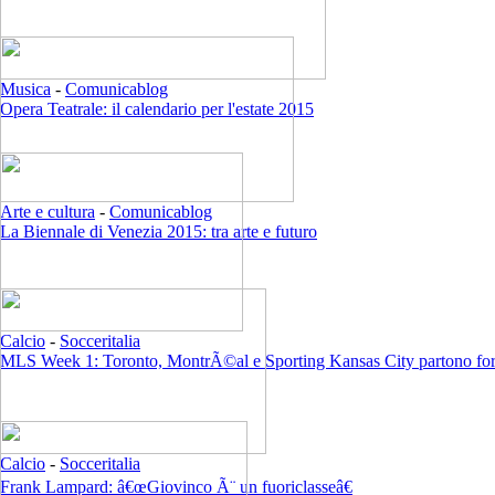
Musica
-
Comunicablog
Opera Teatrale: il calendario per l'estate 2015
Arte e cultura
-
Comunicablog
La Biennale di Venezia 2015: tra arte e futuro
Calcio
-
Socceritalia
MLS Week 1: Toronto, MontrÃ©al e Sporting Kansas City partono for
Calcio
-
Socceritalia
Frank Lampard: â€œGiovinco Ã¨ un fuoriclasseâ€