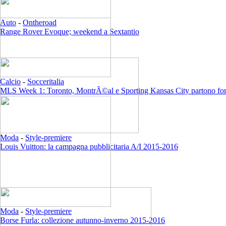
Auto
-
Ontheroad
Range Rover Evoque; weekend a Sextantio
Calcio
-
Socceritalia
MLS Week 1: Toronto, MontrÃ©al e Sporting Kansas City partono for
Moda
-
Style-premiere
Louis Vuitton: la campagna pubblicitaria A/I 2015-2016
Moda
-
Style-premiere
Borse Furla: collezione autunno-inverno 2015-2016