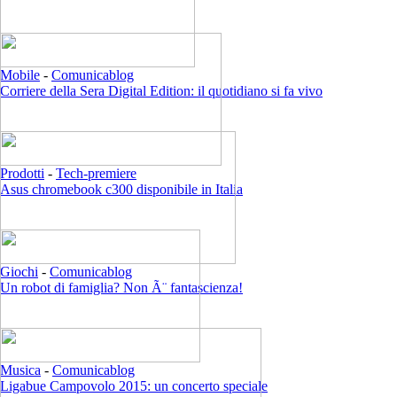
Mobile
-
Comunicablog
Corriere della Sera Digital Edition: il quotidiano si fa vivo
Prodotti
-
Tech-premiere
Asus chromebook c300 disponibile in Italia
Giochi
-
Comunicablog
Un robot di famiglia? Non Ã¨ fantascienza!
Musica
-
Comunicablog
Ligabue Campovolo 2015: un concerto speciale