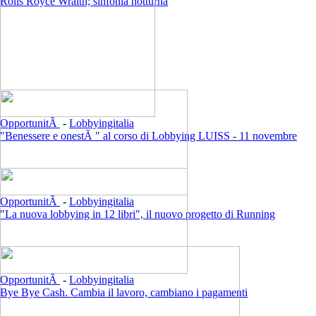
Rolls Royce Wraith; sinfonia notturna
OpportunitÃ
-
Lobbyingitalia
"Benessere e onestÃ " al corso di Lobbying LUISS - 11 novembre
OpportunitÃ
-
Lobbyingitalia
"La nuova lobbying in 12 libri", il nuovo progetto di Running
OpportunitÃ
-
Lobbyingitalia
Bye Bye Cash. Cambia il lavoro, cambiano i pagamenti