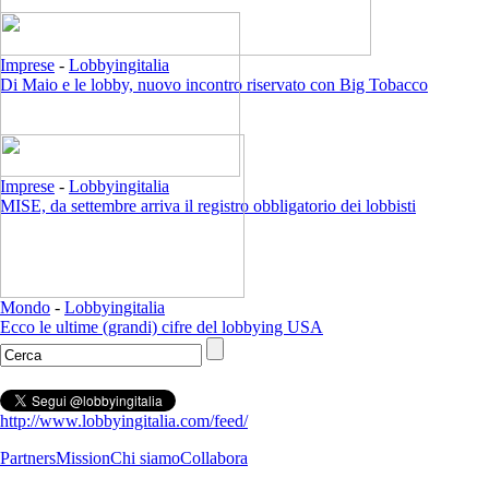
Imprese
-
Lobbyingitalia
Di Maio e le lobby, nuovo incontro riservato con Big Tobacco
Imprese
-
Lobbyingitalia
MISE, da settembre arriva il registro obbligatorio dei lobbisti
Mondo
-
Lobbyingitalia
Ecco le ultime (grandi) cifre del lobbying USA
http://www.lobbyingitalia.com/feed/
Partners
Mission
Chi siamo
Collabora