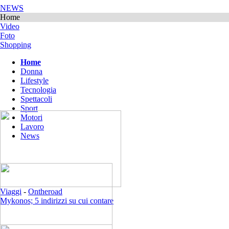
NEWS
Home
Video
Foto
Shopping
Home
Donna
Lifestyle
Tecnologia
Spettacoli
Sport
Motori
Lavoro
News
Viaggi
-
Ontheroad
Mykonos; 5 indirizzi su cui contare