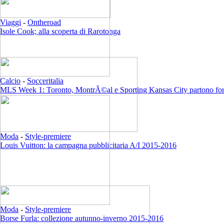
Viaggi
-
Ontheroad
Isole Cook; alla scoperta di Rarotonga
Calcio
-
Socceritalia
MLS Week 1: Toronto, MontrÃ©al e Sporting Kansas City partono for
Moda
-
Style-premiere
Louis Vuitton: la campagna pubblicitaria A/I 2015-2016
Moda
-
Style-premiere
Borse Furla: collezione autunno-inverno 2015-2016