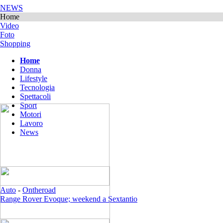
NEWS
Home
Video
Foto
Shopping
Home
Donna
Lifestyle
Tecnologia
Spettacoli
Sport
Motori
Lavoro
News
Auto
-
Ontheroad
Range Rover Evoque; weekend a Sextantio