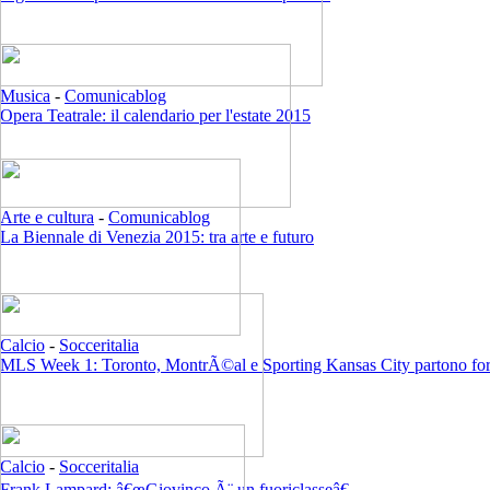
Musica
-
Comunicablog
Opera Teatrale: il calendario per l'estate 2015
Arte e cultura
-
Comunicablog
La Biennale di Venezia 2015: tra arte e futuro
Calcio
-
Socceritalia
MLS Week 1: Toronto, MontrÃ©al e Sporting Kansas City partono for
Calcio
-
Socceritalia
Frank Lampard: â€œGiovinco Ã¨ un fuoriclasseâ€