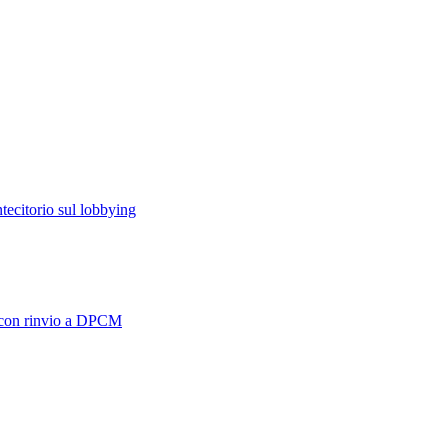
ontecitorio sul lobbying
o con rinvio a DPCM