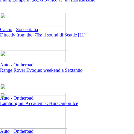
Calcio
-
Socceritalia
Directly from the '70s: il sound di Seattle [11]
Auto
-
Ontheroad
Range Rover Evoque; weekend a Sextantio
Auto
-
Ontheroad
Lamborghini Accademia: Huracan on Ice
Auto
-
Ontheroad