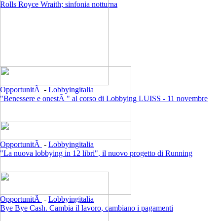
Rolls Royce Wraith; sinfonia notturna
OpportunitÃ
-
Lobbyingitalia
"Benessere e onestÃ " al corso di Lobbying LUISS - 11 novembre
OpportunitÃ
-
Lobbyingitalia
"La nuova lobbying in 12 libri", il nuovo progetto di Running
OpportunitÃ
-
Lobbyingitalia
Bye Bye Cash. Cambia il lavoro, cambiano i pagamenti