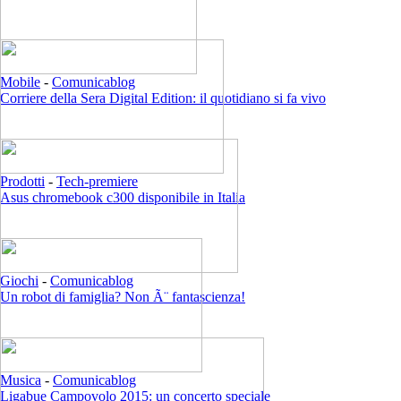
Mobile
-
Comunicablog
Corriere della Sera Digital Edition: il quotidiano si fa vivo
Prodotti
-
Tech-premiere
Asus chromebook c300 disponibile in Italia
Giochi
-
Comunicablog
Un robot di famiglia? Non Ã¨ fantascienza!
Musica
-
Comunicablog
Ligabue Campovolo 2015: un concerto speciale