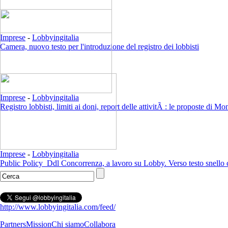
Imprese
-
Lobbyingitalia
Camera, nuovo testo per l'introduzione del registro dei lobbisti
Imprese
-
Lobbyingitalia
Registro lobbisti, limiti ai doni, report delle attivitÃ : le proposte di M
Imprese
-
Lobbyingitalia
Public Policy_Ddl Concorrenza, a lavoro su Lobby. Verso testo snell
http://www.lobbyingitalia.com/feed/
Partners
Mission
Chi siamo
Collabora