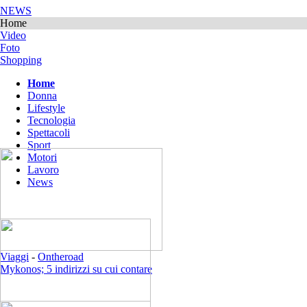
NEWS
Home
Video
Foto
Shopping
Home
Donna
Lifestyle
Tecnologia
Spettacoli
Sport
Motori
Lavoro
News
Viaggi
-
Ontheroad
Mykonos; 5 indirizzi su cui contare