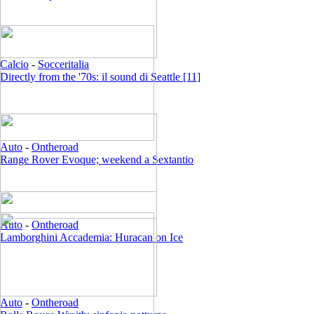
Calcio
-
Socceritalia
Directly from the '70s: il sound di Seattle [11]
Auto
-
Ontheroad
Range Rover Evoque; weekend a Sextantio
Auto
-
Ontheroad
Lamborghini Accademia: Huracan on Ice
Auto
-
Ontheroad