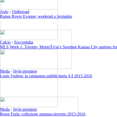
Auto
-
Ontheroad
Range Rover Evoque; weekend a Sextantio
Calcio
-
Socceritalia
MLS Week 1: Toronto, MontrÃ©al e Sporting Kansas City partono for
Moda
-
Style-premiere
Louis Vuitton: la campagna pubblicitaria A/I 2015-2016
Moda
-
Style-premiere
Borse Furla: collezione autunno-inverno 2015-2016