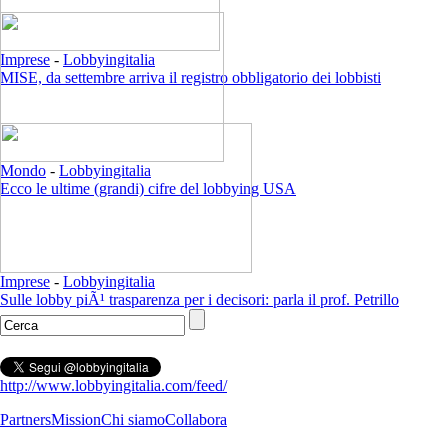
Imprese
-
Lobbyingitalia
MISE, da settembre arriva il registro obbligatorio dei lobbisti
Mondo
-
Lobbyingitalia
Ecco le ultime (grandi) cifre del lobbying USA
Imprese
-
Lobbyingitalia
Sulle lobby piÃ¹ trasparenza per i decisori: parla il prof. Petrillo
http://www.lobbyingitalia.com/feed/
Partners
Mission
Chi siamo
Collabora