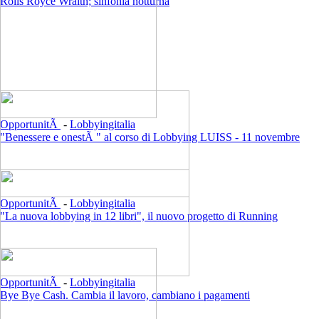
Rolls Royce Wraith; sinfonia notturna
OpportunitÃ
-
Lobbyingitalia
"Benessere e onestÃ " al corso di Lobbying LUISS - 11 novembre
OpportunitÃ
-
Lobbyingitalia
"La nuova lobbying in 12 libri", il nuovo progetto di Running
OpportunitÃ
-
Lobbyingitalia
Bye Bye Cash. Cambia il lavoro, cambiano i pagamenti