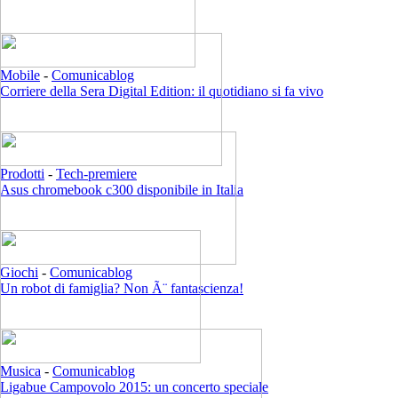
Mobile
-
Comunicablog
Corriere della Sera Digital Edition: il quotidiano si fa vivo
Prodotti
-
Tech-premiere
Asus chromebook c300 disponibile in Italia
Giochi
-
Comunicablog
Un robot di famiglia? Non Ã¨ fantascienza!
Musica
-
Comunicablog
Ligabue Campovolo 2015: un concerto speciale