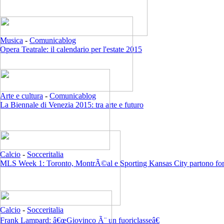
Musica
-
Comunicablog
Opera Teatrale: il calendario per l'estate 2015
Arte e cultura
-
Comunicablog
La Biennale di Venezia 2015: tra arte e futuro
Calcio
-
Socceritalia
MLS Week 1: Toronto, MontrÃ©al e Sporting Kansas City partono for
Calcio
-
Socceritalia
Frank Lampard: â€œGiovinco Ã¨ un fuoriclasseâ€