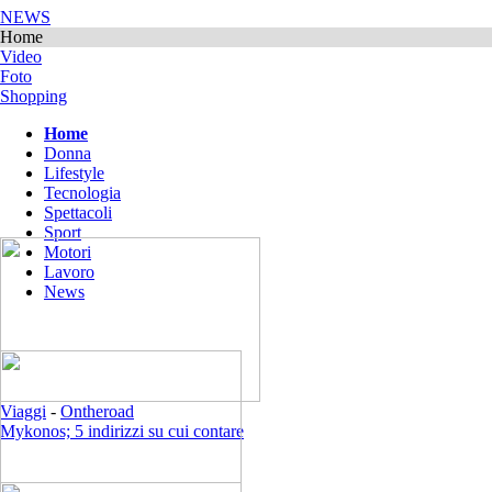
NEWS
Home
Video
Foto
Shopping
Home
Donna
Lifestyle
Tecnologia
Spettacoli
Sport
Motori
Lavoro
News
Viaggi
-
Ontheroad
Mykonos; 5 indirizzi su cui contare