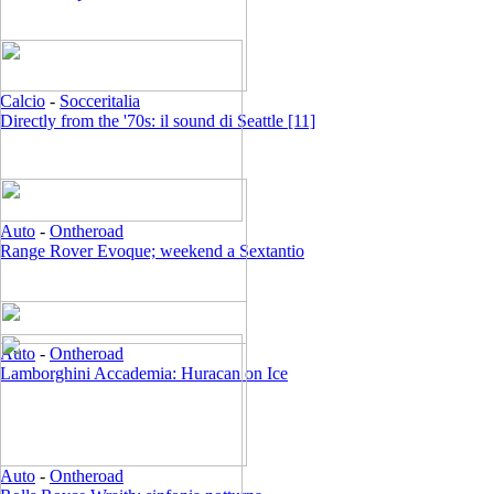
Calcio
-
Socceritalia
Directly from the '70s: il sound di Seattle [11]
Auto
-
Ontheroad
Range Rover Evoque; weekend a Sextantio
Auto
-
Ontheroad
Lamborghini Accademia: Huracan on Ice
Auto
-
Ontheroad