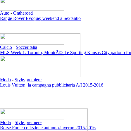
Auto
-
Ontheroad
Range Rover Evoque; weekend a Sextantio
Calcio
-
Socceritalia
MLS Week 1: Toronto, MontrÃ©al e Sporting Kansas City partono for
Moda
-
Style-premiere
Louis Vuitton: la campagna pubblicitaria A/I 2015-2016
Moda
-
Style-premiere
Borse Furla: collezione autunno-inverno 2015-2016