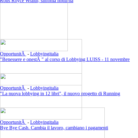
Rolls Royce Wraith; sinfonia notturna
OpportunitÃ
-
Lobbyingitalia
"Benessere e onestÃ " al corso di Lobbying LUISS - 11 novembre
OpportunitÃ
-
Lobbyingitalia
"La nuova lobbying in 12 libri", il nuovo progetto di Running
OpportunitÃ
-
Lobbyingitalia
Bye Bye Cash. Cambia il lavoro, cambiano i pagamenti