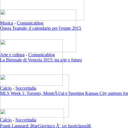
Musica
-
Comunicablog
Opera Teatrale: il calendario per l'estate 2015
Arte e cultura
-
Comunicablog
La Biennale di Venezia 2015: tra arte e futuro
Calcio
-
Socceritalia
MLS Week 1: Toronto, MontrÃ©al e Sporting Kansas City partono for
Calcio
-
Socceritalia
Frank Lampard: â€œGiovinco Ã¨ un fuoriclasseâ€