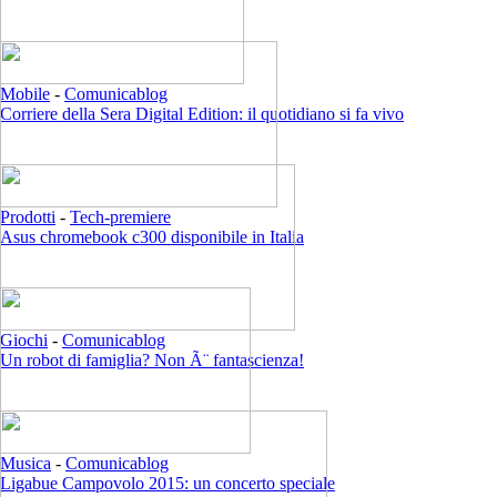
Mobile
-
Comunicablog
Corriere della Sera Digital Edition: il quotidiano si fa vivo
Prodotti
-
Tech-premiere
Asus chromebook c300 disponibile in Italia
Giochi
-
Comunicablog
Un robot di famiglia? Non Ã¨ fantascienza!
Musica
-
Comunicablog
Ligabue Campovolo 2015: un concerto speciale