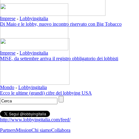
Imprese
-
Lobbyingitalia
Di Maio e le lobby, nuovo incontro riservato con Big Tobacco
Imprese
-
Lobbyingitalia
MISE, da settembre arriva il registro obbligatorio dei lobbisti
Mondo
-
Lobbyingitalia
Ecco le ultime (grandi) cifre del lobbying USA
http://www.lobbyingitalia.com/feed/
Partners
Mission
Chi siamo
Collabora