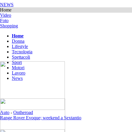
NEWS
Home
Video
Foto
Shopping
Home
Donna
Lifestyle
Tecnologia
Spettacoli
Sport
Motori
Lavoro
News
Auto
-
Ontheroad
Range Rover Evoque; weekend a Sextantio