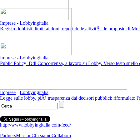
Imprese
-
Lobbyingitalia
Registro lobbisti, limiti ai doni, report delle attivitÃ : le proposte di M
Imprese
-
Lobbyingitalia
Public Policy_Ddl Concorrenza, a lavoro su Lobby. Verso testo snell
Imprese
-
Lobbyingitalia
Legge sulle lobby, piÃ¹ trasparenza dai decisori pubblici: riformulato
http://www.lobbyingitalia.com/feed/
Partners
Mission
Chi siamo
Collabora