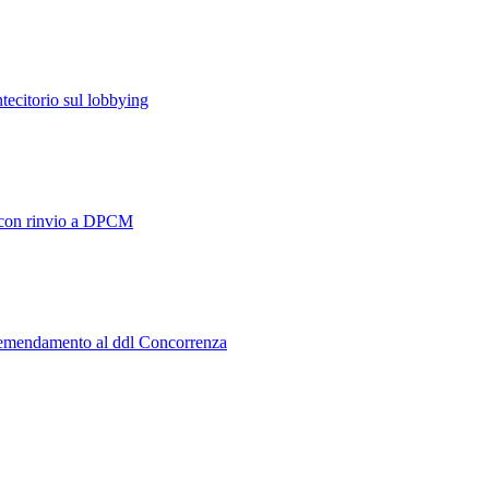
ontecitorio sul lobbying
o con rinvio a DPCM
 l'emendamento al ddl Concorrenza