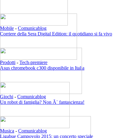
Mobile
-
Comunicablog
Corriere della Sera Digital Edition: il quotidiano si fa vivo
Prodotti
-
Tech-premiere
Asus chromebook c300 disponibile in Italia
Giochi
-
Comunicablog
Un robot di famiglia? Non Ã¨ fantascienza!
Musica
-
Comunicablog
Ligabue Campovolo 2015: un concerto speciale