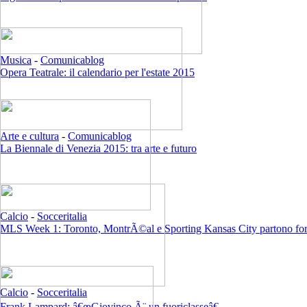
Musica
-
Comunicablog
Opera Teatrale: il calendario per l'estate 2015
Arte e cultura
-
Comunicablog
La Biennale di Venezia 2015: tra arte e futuro
Calcio
-
Socceritalia
MLS Week 1: Toronto, MontrÃ©al e Sporting Kansas City partono for
Calcio
-
Socceritalia
Frank Lampard: â€œGiovinco Ã¨ un fuoriclasseâ€