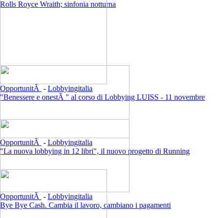
Rolls Royce Wraith; sinfonia notturna
OpportunitÃ
-
Lobbyingitalia
"Benessere e onestÃ " al corso di Lobbying LUISS - 11 novembre
OpportunitÃ
-
Lobbyingitalia
"La nuova lobbying in 12 libri", il nuovo progetto di Running
OpportunitÃ
-
Lobbyingitalia
Bye Bye Cash. Cambia il lavoro, cambiano i pagamenti