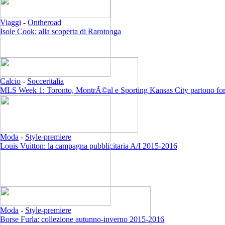
Viaggi
-
Ontheroad
Isole Cook; alla scoperta di Rarotonga
Calcio
-
Socceritalia
MLS Week 1: Toronto, MontrÃ©al e Sporting Kansas City partono for
Moda
-
Style-premiere
Louis Vuitton: la campagna pubblicitaria A/I 2015-2016
Moda
-
Style-premiere
Borse Furla: collezione autunno-inverno 2015-2016