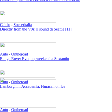
Calcio
-
Socceritalia
Directly from the '70s: il sound di Seattle [11]
Auto
-
Ontheroad
Range Rover Evoque; weekend a Sextantio
Auto
-
Ontheroad
Lamborghini Accademia: Huracan on Ice
Auto
-
Ontheroad